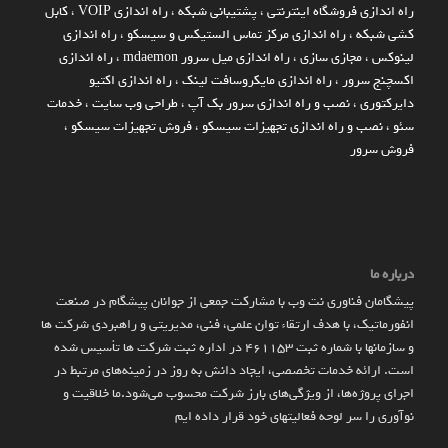
راه اندازي فروشگاه اينترنتي
،
پشتیبانی شبکه
،
راه اندازی VOIP
،
کابل
کشی شبکه
،
راه اندازی مرکز تماس الستیکس و سیسکو
،
راه اندازی
لینوکس
،
مجازی سازی
،
راه اندازی میل سرور mdaemon
،
راه اندازی
اکسچنج سرور
،
راه اندازی مایکروسافت لینک
،
راه اندازی اکتیو
دایرکتوری
،
نصب و راه اندازی سرور بک آپ
،
طراحی وب سایت
،
خدمات
سئو
،
نصب و راه اندازی تجهیزات سیسکو
،
فروش تجهیزات سیسکو
،
فروش سرور
درباره ما
پیشگامان فناوری نت وب با مشارکت جمعی از جوانان پیشگام در صنعت
انفورماتیک، با هدف ارتقاء توان علمی، فنی، مدیریتی و راهبردی شرکت ها
و سازمان­ها با شماره ثبت 461153 در اداره ثبت شرکت ها تأسیس شده
است. ارائه خدمات تخصصی، ایجاد دانش به‌ روز در زمینه‌های مرتبط در
اجرای پروژه‌ها، از ویژگی‌های بارز شرکت محسوب می‌شود.ما خلاقیت و
نوآوری را سر لوحه فعالیتهای خود قرار داده ایم