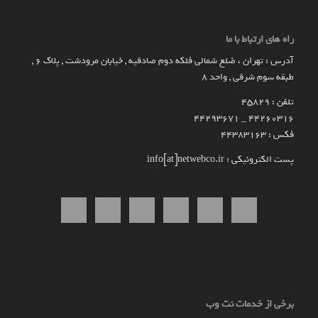
راه های ارتباط با ما
آدرس : تهران ، ضلع شمالی فلکه دوم صادقیه , خیابان مرودشت , پلاک ۶ ,
طبقه سوم شرقی , واحد ۸
تلفن : 45829
۴۴۲۶۰۳۱۶ _ 44293671
فکس : 44383163
پست الکترونیکی : info[at]netwebco.ir
برخی از خدمات نت وب