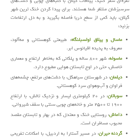
نقره‌ای سفر کنید، ییلاقات گیلان با کلبه‌های چوبی و دشت‌های
سرسبزشان منتظر شما هستند. برای پیدا کردن خنک ترین شهر
گیلان، باید کمی از سطح دریا فاصله بگیرید و به دل ارتفاعات
بزنید:
ماسال و ییلاق اولسبلنگاه
: طبیعتی کوهستانی و مه‌آلود،
معروف به پدیده اقیانوس ابر.
ماسوله
: شهر ۸۰۰ ساله و پلکانی که به‌خاطر ارتفاع و معماری
خاصش، حتی در اوج تابستان هوایی مطبوع دارد.
دیلمان
: در شهرستان سیاهکل، با دشت‌های مرتفع، چشمه‌های
فراوان و آب‌وهوای سرد کوهستانی.
سوباتان
: در ۲۰ کیلومتری لیسار و نزدیک تالش، با ارتفاع
۱۹۰۰ تا ۲۵۰۰ متر و خانه‌های چوبی سنتی با سقف شیروانی.
داماش
: روستایی خنک و معتدل که در بهار و تابستان مقصد
محبوب مسافران است.
گردنه حیران
: در مسیر آستارا به اردبیل، با امکانات تفریحی