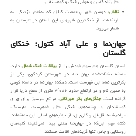
مثل تله‌ کابین و هوایی خنک و کوهستانی.
تالش
: دومین شهر پرجمعیت گیلان که به‌خاطر نزدیکی به
ارتفاعات، از خنک‌ترین شهرهای این استان در تابستان به
شمار می‌رود.
جهان‌نما و علی‌ آباد کتول؛ خنکای
گلستان
استان گلستان هم سهم خودش را از
ییلاقات خنک شمال
دارد.
منطقه حفاظت‌شده جهان‌ نما، در شهرستان کردکوی، یکی از
بکرترین نقاط این فهرست است. دهکده جهان‌نما در دامنه کوهی
به همین نام و در ارتفاع حدود ۳٬۰۸۶ متری از سطح دریا قرار
گرفته است.
جنگل‌های بکر هیرکانی
، مراتع سرسبز برای چرای
گوسفندان و چشمه‌های خنکی مثل شاهپسند، مارسنگ،
مرادچشمه، قل‌قل و کلی‌چال، از جاذبه‌های اصلی این منطقه‌اند.
نکته مهم این‌که در جهان‌نما هتلی پیدا نمی‌کنید؛ کلبه‌های
روستایی و چادر، تنها گزینه‌های اقامت هستند.