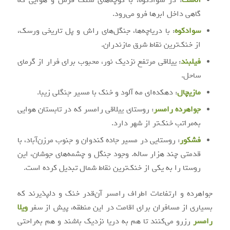
آلاشت
: در سوادکوه، با کوچه‌های سنگ‌ فرش و هوایی که
گاهی داخل ابرها فرو می‌رود.
سوادکوه
: با دریاچه‌ها، جنگل‌های راش و پل تاریخی ورسک،
از خنک‌ترین نقاط شرق مازندران.
فیلبند
: ییلاقی مرتفع نزدیک نور، محبوب برای فرار از گرمای
ساحل.
مازیچال
: دهکده‌ای مه‌ آلود و خنک با مسیر جنگلی زیبا.
جواهرده رامسر
: روستای ییلاقی رامسر که در تابستان هوایی
به‌مراتب خنک‌تر از شهر دارد.
فشکور
: روستایی در مسیر جاده کندوان و جنوب مرزن‌آباد، با
قدمتی چند هزار ساله. وجود جنگل و چشمه‌های جوشان، این
روستا را به یکی از خنک‌ترین نقاط شمال تبدیل کرده است.
جواهرده و ارتفاعات اطراف رامسر آن‌قدر خنک و دلپذیرند که
بسیاری از مسافران برای اقامت در این منطقه، پیش از سفر
ویلا
رامسر
رزرو می‌کنند تا هم به دریا نزدیک باشند و هم به‌راحتی