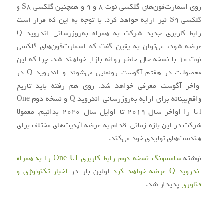
روی اسمارت‌فون‌های گلکسی نوت 8 و 9 و همچنین گلکسی S8 و
گلکسی S9 نیز ارایه خواهد کرد. با توجه به این که قرار است
رابط کاربری جدید شرکت به همراه به‌روزرسانی اندروید Q
عرضه شود، می‌توان به یقین گفت که اسمارت‌فون‌های گلکسی
نوت 10 با نسخه حال حاضر روانه بازار خواهند شد. چرا که این
محصولات در هفتم آگوست رونمایی می‌شوند و اندروید Q در
اواخر آگوست معرفی خواهد شد. روی هم رفته باید تاریخ
واقع‌بینانه برای ارایه به‌روزرسانی اندروید Q و نسخه دوم One
UI را اواخر سال 2019 تا اوایل سال 2020 بدانیم. معمولا
شرکت در این بازه زمانی اقدام به عرضه آپدیت‌های مختلف برای
هندست‌های تولیدی خود می‌کند.
نوشته
سامسونگ نسخه دوم رابط کاربری One UI را به همراه
اندروید Q عرضه خواهد کرد
اولین بار در
اخبار تکنولوژی و
فناوری
پدیدار شد.