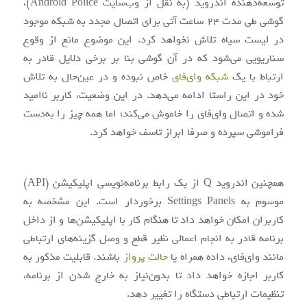
توسعه‌دهنده اندروید (به نقل از وب‌سایت Android Police)،
گوشی طی مدت 24 ساعت آتی برای اتصال مجدد به شبکه موجود
در لیست سیاه تلاش نخواهد کرد. این موضوع مانع از وقوع
سناریویی می‌شود که در آن گوشی بنا بر برخی دلایل قادر به
ارتباط با یک
شبکه وای‌فای
خاص نبوده و در عین‌حال به تلاش
خود در این راستا ادامه می‌دهد. در این وضعیت، کاربر ناامید
شده و اتصال وا‌‌ی‌فای را خاموش می‌کند؛ اما همه‌ چیز را به‌دست
فراموشی سپرده و صرفا ابراز تاسف خواهد کرد.
همچنین اندروید Q از یک رابط برنامه‌نویسی اپلیکیشن (API)
موسوم به Settings Panels برخوردار است. این مشخصه به
کاربران امکان خواهد داد تا هنگام کار با اپلیکیشن‌ها و از داخل
برنامه قادر به انجام اعمالی نظیر قطع و وصل گزینه‌های ارتباطی
مانند وای‌فای، داده همراه یا
حالت پرواز
باشند. قابلیت مذکور به
کاربر اجازه خواهد داد تا بدون‌نیاز به خارج شدن از برنامه،
تنظیمات ارتباطی دستگاه را تغییر دهد.