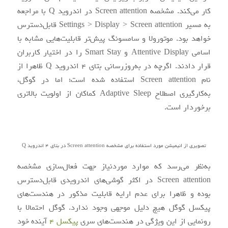
کار می‌کند. مشخصه Screen attention در اندروید Q با مراجعه
به مسیر Settings > Display > Screen attention قابل‌دسترس
خواهد بود. موتورولا و سامسونگ پیش‌تر قابلیت‌هایی مشابه با
اسامی Attentive Display و Smart Stay را در اختیار کاربران
قرار دادند. اگرچه در به‌روزرسانی بتای 4 اندروید Q ظاهرا از
نام Screen attention استفاده شده است؛ اما در گوگل،
به‌کارگیری اصطلاح Adaptive Sleep کماکان از اولویت بالاتری
برخوردار است.
تصویری از انیمیشن مورد استفاده برای مشخصه Screen attention در بتای 4 اندروید Q
به‌نظر می‌رسد که موارد موردنیاز جهت فعال‌سازی مشخصه
Screen attention در اکثر گوشی‌های اندرویدی قابل‌دسترس
بوده و ظاهرا برای عدم ارایه قابلیت مذکور در هندست‌های
پیکسل گوگل هیچ دلیل موجهی وجود ندارد. گوگل احتمالا با
رونمایی از این ویژگی در هندست‌های سری
پیکسل 4
آینده خود