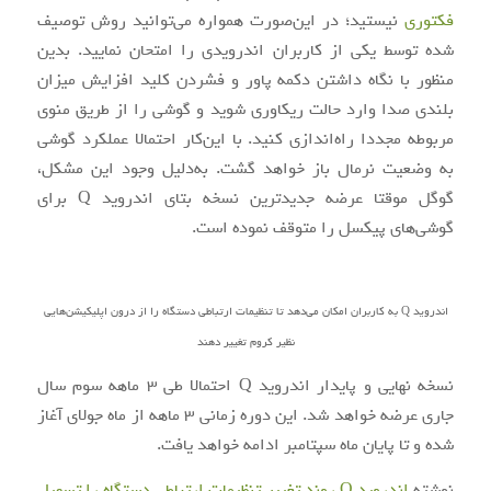
فکتوری
نیستید؛ در این‌صورت همواره می‌توانید روش توصیف
شده توسط یکی از کاربران اندرویدی را امتحان نمایید. بدین
منظور با نگاه داشتن دکمه پاور و فشردن کلید افزایش میزان
بلندی صدا وارد حالت ریکاوری شوید و گوشی را از طریق منوی
مربوطه مجددا راه‌اندازی کنید. با این‌کار احتمالا عملکرد گوشی
به وضعیت نرمال باز خواهد گشت. به‌دلیل وجود این مشکل،
گوگل موقتا عرضه جدیدترین نسخه بتای اندروید Q برای
گوشی‌های پیکسل را متوقف نموده است.
اندروید Q به کاربران امکان می‌دهد تا تنظیمات ارتباطی دستگاه را از درون اپلیکیشن‌هایی
نظیر کروم تغییر دهند
نسخه نهایی و پایدار اندروید Q احتمالا طی 3 ماهه سوم سال
جاری عرضه خواهد شد. این دوره زمانی 3 ماهه از ماه جولای آغاز
شده و تا پایان ماه سپتامبر ادامه خواهد یافت.
نوشته
اندروید Q روند تغییر تنظیمات ارتباطی دستگاه را تسهیل