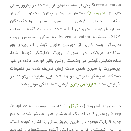
Screen attention یکی از مشخصه‌های ارایه شده در به‌روزرسانی
بتای 4
اندروید Q
به‌شمار می‌رود و پیش‌تر به‌عنوان یکی از
امکانات داخلی گوشی از سوی سایر تولیدکنندگان
اسمارت‌فون‌های اندرویدی ارایه شده است. به گفته وب‌سایت
XDA، مشخصه Screen attention به منظور تشخیص رویت
نمایشگر توسط کاربر از دوربین جلویی گوشی اندرویدی وی
استفاده می‌کند. در صورت رویت نمایشگر توسط شما،
صفحه‌نمایش گوشی در وضعیت روشن باقی خواهد ماند؛ در غیر
این‌صورت با سپری شدن مدت زمان تعریف شده در تنظیمات
دستگاه، نمایشگر خاموش خواهد شد. این قابلیت می‌تواند در
افزایش مدت
شارژدهی باتری
گوشی شما اندکی موثر باشد.
در بتای 3 اندروید Q،
گوگل
از قابلیتی موسوم به Adaptive
Sleep رونمایی کرد. اما یک انیمیشن اخیرا منتشر شده، به نام
جدید قابلیت موجود در آخرین به‌روزرسانی بتا اشاره نموده است.
در این انیمیشن، کاربر با ویرایش آینده سیستم‌عامل اندروید