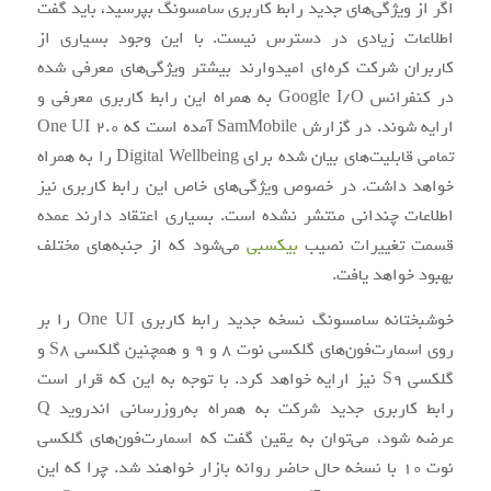
اگر از ویژگی‌های جدید رابط کاربری سامسونگ بپرسید، باید گفت
اطلاعات زیادی در دسترس نیست. با این وجود بسیاری از
کاربران شرکت کره‌ای امیدوارند بیشتر ویژگی‌های معرفی شده
در کنفرانس Google I/O به همراه این رابط کاربری معرفی و
ارایه شوند. در گزارش SamMobile آمده است که One UI 2.0
تمامی قابلیت‌های بیان شده برای Digital Wellbeing را به همراه
خواهد داشت. در خصوص ویژگی‌های خاص این رابط کاربری نیز
اطلاعات چندانی منتشر نشده است. بسیاری اعتقاد دارند عمده
قسمت تغییرات نصیب
بیکسبی
می‌شود که از جنبه‌های مختلف
بهبود خواهد یافت.
خوشبختانه سامسونگ نسخه جدید رابط کاربری One UI را بر
روی اسمارت‌فون‌های گلکسی نوت 8 و 9 و همچنین گلکسی S8 و
گلکسی S9 نیز ارایه خواهد کرد. با توجه به این که قرار است
رابط کاربری جدید شرکت به همراه به‌روزرسانی اندروید Q
عرضه شود، می‌توان به یقین گفت که اسمارت‌فون‌های گلکسی
نوت 10 با نسخه حال حاضر روانه بازار خواهند شد. چرا که این