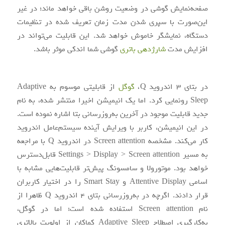
صفحه‌نمایش گوشی در وضعیت روشن باقی خواهد ماند؛ در غیر
این‌صورت با سپری شدن مدت زمان تعریف شده در تنظیمات
دستگاه، نمایشگر خاموش خواهد شد. این قابلیت می‌تواند در
افزایش مدت
شارژدهی باتری
گوشی شما اندکی موثر باشد.
در بتای 3 اندروید Q،
گوگل
از قابلیتی موسوم به Adaptive
Sleep رونمایی کرد. اما یک انیمیشن اخیرا منتشر شده، به نام
جدید قابلیت موجود در آخرین به‌روزرسانی بتا اشاره نموده است.
در این انیمیشن، کاربر با ویرایش آینده سیستم‌عامل اندروید
کار می‌کند. مشخصه Screen attention در اندروید Q با مراجعه
به مسیر Settings > Display > Screen attention قابل‌دسترس
خواهد بود. موتورولا و سامسونگ پیش‌تر قابلیت‌هایی مشابه با
اسامی Attentive Display و Smart Stay را در اختیار کاربران
قرار دادند. اگرچه در به‌روزرسانی بتای 4 اندروید Q ظاهرا از
نام Screen attention استفاده شده است؛ اما در گوگل،
به‌کارگیری اصطلاح Adaptive Sleep کماکان از اولویت بالاتری