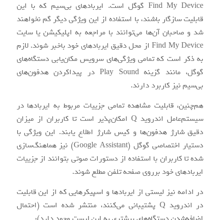
Find My Device گوگل است. ایرباد‌های بی‌سیم که با این
قابلیت سازگار باشند، با استفاده از این ویژگی دیگر گم نخواهند
شد و صاحبان آن‌ها می‌توانند با مراجعه به اپلیکیشن یا سایت
Find My Device از محل دقیق ایرباد‌های خود باخبر شوند. لازم
به‌ ذکر است که تمامی ویژگی‌های سرویس مکان‌یابی دستگاه‌های
گوگل، مانند گزینه Play Sound در پیداکردن هدفون‌های
بی‌سیم نیز کاربرد دارند.
هم‌چنین، قابلیت مشاهده تمامی جزییات مربوط به ایرباد‌ها در
سیستم‌عامل اندروید Q امکان‌پذیر است تا کاربران از میزان
دقیق شارژ هدفون‌ها و کیس شارژ اطلاع یابند. این ویژگی با
دستیار اختصاصی گوگل (Google Assistant) نیز هماهنگ‌سازی
شده تا کاربران با استفاده از دستورات صوتی بتوانند از جزییات
ایرباد‌های خود برروی صفحه تلفن مطلع شوند.
در ادامه نیز لیستی از ایرباد‌ها و اسپیکرهایی که از این قابلیت
در اندروید Q پشتیبانی می‌کنند، منتشر شده است (احتمال
اضافه‌شدن دستگاه‌های بیشتری به این لیست وجود دارد):