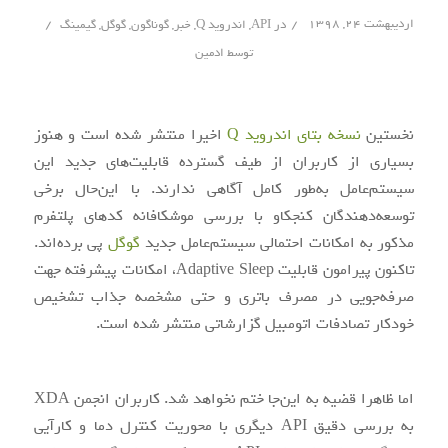
/
/
اردیبهشت ۲۴, ۱۳۹۸
در
API
,
اندروید Q
,
خبر
,
گوناگون
,
گوگل
,
گیمینگ
توسط
ادمین
نخستین
نسخه بتای اندروید Q
اخیرا منتشر شده است و هنوز
بسیاری از کاربران از طیف گسترده قابلیت‌های جدید این
سیستم‌عامل به‌طور کامل آگاهی ندارند. با این‌حال برخی
توسعه‌دهندگان کنجکاو با بررسی موشکافانه کدهای پلتفرم
مذکور به امکانات احتمالی سیستم‌عامل جدید
گوگل
پی برده‌اند.
تاکنون پیرامون قابلیت Adaptive Sleep، امکانات پیشرفته جهت
صرفه‌جویی در مصرف باتری و حتی مشخصه جذاب تشخیص
خودکار تصادفات اتومبیل گزارشاتی منتشر شده است.
اما ظاهرا قضیه به این‌جا ختم نخواهد شد. کاربران انجمن XDA
به بررسی دقیق API دیگری با محوریت کنترل دما و کارآیی