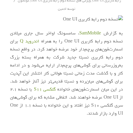
/
رابط کاربری One UI
,
ویژگی های نسخه دوم رابط کاربری One UI
,
گوناگون
توسط
ادمین
به گزارش
SamMobile
، سامسونگ اواخر سال جاری میلادی
نسخه دوم رابط کاربری One UI را به همراه
اندروید Q
برای
اسمارت‌فون‌های پرچم‌دار خود عرضه خواهد کرد. در واقع نسخه
دوم رابط کاربری نسبتا جدید شرکت به همراه بسته بزرگ
به‌روزرسانی برای گوشی‌های پرچم‌دار ارایه می‌شود و در ادامه
کار و با گذشت مدت زمانی نسبتا طولانی کار انتشار این آپدیت
برای گوشی‌های میان‌رده و نسبتا قدیمی‌تر نیز آغاز خواهد شد.
در این میان اسمارت‌فون‌های خانواده
گلکسی S11
با نسخه 2.1
از One UI عرضه خواهند شد. اتفاقی مشابه که برای گوشی‌های
سری گلکسی S10 نیز افتاد و این خانواده با نسخه 1.1 از One
UI وارد بازار شدند.