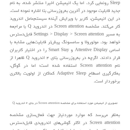
Sleep رونمایی کرد. اما یک انیمیشن اخیرا منتشر شده، به نام
جدید قابلیت موجود در آخرین به‌روزرسانی بتا اشاره نموده است.
در این انیمیشن، کاربر با ویرایش آینده سیستم‌عامل اندروید
کار می‌کند. مشخصه Screen attention در اندروید Q با مراجعه
به مسیر Settings > Display > Screen attention قابل‌دسترس
خواهد بود. موتورولا و سامسونگ پیش‌تر قابلیت‌هایی مشابه با
اسامی Attentive Display و Smart Stay را در اختیار کاربران
قرار دادند. اگرچه در به‌روزرسانی بتای 4 اندروید Q ظاهرا از
نام Screen attention استفاده شده است؛ اما در گوگل،
به‌کارگیری اصطلاح Adaptive Sleep کماکان از اولویت بالاتری
برخوردار است.
تصویری از انیمیشن مورد استفاده برای مشخصه Screen attention در بتای 4 اندروید Q
به‌نظر می‌رسد که موارد موردنیاز جهت فعال‌سازی مشخصه
Screen attention در اکثر گوشی‌های اندرویدی قابل‌دسترس