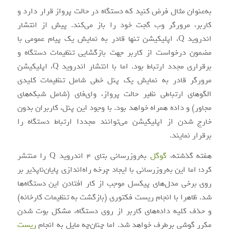
به‌عنوان مثال فرض کنید که دستگاه در حالت پرواز قرار دارد و
کاربر، مرورگر وب گجت خود را باز می‌کند. پیش از انتشار
اندروید Q، اپلیکیشن تنها قادر به نمایش یک پیام عمومی با
مضمون درخواست از کاربر جهت بازگشایی تنظیمات دستگاه و
برقراری مجدد ارتباط بود. اما با انتشار اندروید Q، اپلیکیشن
مرورگر قادر به نمایش یک پنل خطی شامل تنظیمات کلیدی
الگوهای ارتباطی نظیر حالت پرواز، وای‌فای (شامل شبکه‌های
مجاور) و داده همراه خواهد بود. با وجود این پنل، کاربران بدون
خارج شدن از اپلیکیشن می‌توانند مجددا ارتباط دستگاه را
برقرار نمایند.
هفته گذشته،
گوگل
به‌روزرسانی بتای 4 اندروید Q را منتشر
کرد؛ اما این به‌روزرسانی با ایجاد چرخه راه‌اندازی پایان‌ناپذیر بر
روی برخی مدل‌های پیکسل موجب از کار افتادن این دستگاه‌ها
شد. ظاهرا با انجام ریست فکتوری (بازگشت به تنظیمات کارخانه)
و حذف کلیه داده‌های کاربر از روی دستگاه، مشکل بوت شدن
مکرر گوشی برطرف خواهد شد. اما چنان‌چه مایل به انجام
ریست