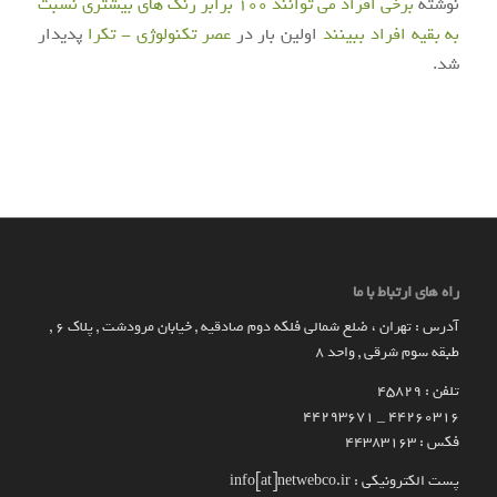
نوشته
برخی افراد می توانند ۱۰۰ برابر رنگ های بیشتری نسبت
به بقیه افراد ببینند
اولین بار در
عصر تکنولوژی - تکرا
پدیدار
شد.
راه های ارتباط با ما
آدرس : تهران ، ضلع شمالی فلکه دوم صادقیه , خیابان مرودشت , پلاک ۶ ,
طبقه سوم شرقی , واحد ۸
تلفن : 45829
۴۴۲۶۰۳۱۶ _ 44293671
فکس : 44383163
پست الکترونیکی : info[at]netwebco.ir