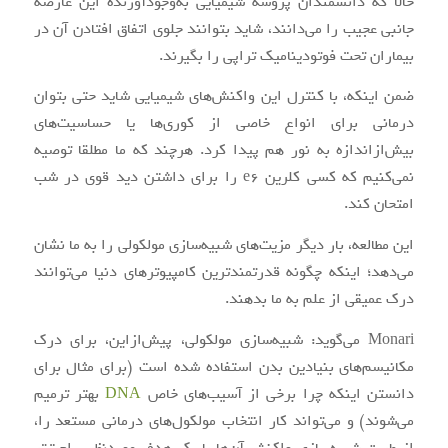
حالا که دانشمندان پروسه شیمیایی به‌وجودآورنده این عارضه
جانبی عجیب را می‌دانند، شاید بتوانند جلوی اتفاق افتادن آن در
بیماران تحت فوتودینامیک تراپی را بگیرند.
ضمن اینکه، با کنترل این واکنش‌های شیمیایی شاید حتی بتوان
درمانی برای انواع خاصی از کوری‌ها یا حساسیت‌های
بیش‌ازاندازه به نور هم پیدا کرد. هرچند که ما مطلقا توصیه
نمی‌کنیم که کسی کلرین e6 را برای داشتن دید قوی در شب
امتحان کند.
این مطالعه، بار دیگر مزیت‌های شبیه‌سازی مولکولی را به ما نشان
می‌دهد؛ اینکه چگونه قدرتمندترین کامپیوترهای دنیا می‌توانند
درک عمیقی از علم به ما بدهند.
Monari می‌گوید: شبیه‌سازی مولکولی، پیش‌ازاین، برای درک
مکانیسم‌های بنیادین بدن استفاده شده است (برای مثال برای
دانستن اینکه چرا برخی از آسیب‌های خاص
DNA
بهتر ترمیم
می‌‌شوند) و می‌تواند کار انتخاب مولکول‌های درمانی مستعد را،
از طریق شبیه‌سازی واکنش آن‌ها با یک هدف موردنظر، راحت‌تر