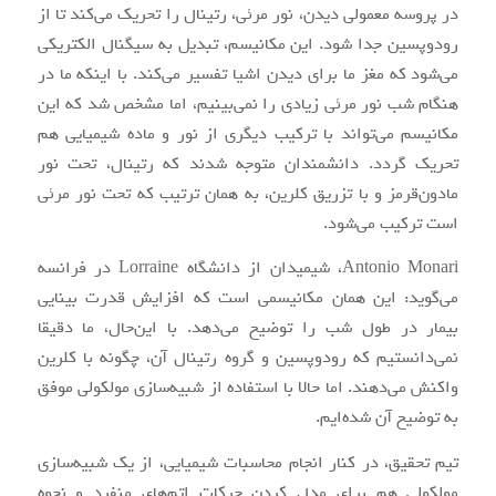
در پروسه معمولی دیدن، نور مرئی، رتینال را تحریک می‌کند تا از
رودوپسین جدا شود. این مکانیسم، تبدیل به سیگنال الکتریکی‌
می‌شود که مغز ما برای دیدن اشیا تفسیر می‌کند. با اینکه ما
در
هنگام شب
نور مرئی زیادی را نمی‌بینیم، اما مشخص شد که این
مکانیسم می‌تواند با ترکیب دیگری از نور و ماده شیمیایی هم
تحریک گردد. دانشمندان متوجه شدند که
رتینال،
تحت نور
مادون‌قرمز و با تزریق کلرین، به همان ترتیب که تحت نور مرئی
است ترکیب می‌شود.
Antonio Monari، شیمیدان از دانشگاه Lorraine در فرانسه
می‌گوید: این همان مکانیسمی است که افزایش قدرت بینایی
بیمار در طول شب را توضیح می‌دهد. با این‌حال، ما دقیقا
نمی‌دانستیم که رودوپسین و گروه رتینال آن، چگونه با کلرین
واکنش می‌دهند. اما حالا با استفاده از شبیه‌سازی مولکولی
موفق
به توضیح آن
شده‌ایم.
تیم تحقیق، در کنار انجام محاسبات شیمیایی، از یک شبیه‌سازی
مولکولی هم برای مدل کردن حرکات اتم‌های منفرد و نحوه