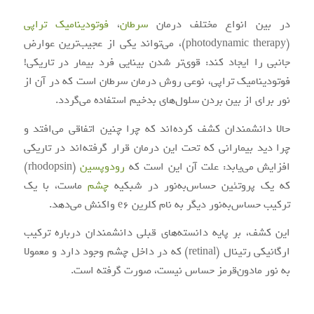
در بین انواع مختلف درمان
سرطان
،
فوتودینامیک تراپی
(photodynamic therapy)، می‌تواند یکی از عجیب‌ترین عوارض
جانبی را ایجاد کند: قوی‌تر شدن بینایی فرد بیمار در تاریکی!
فوتودینامیک تراپی، نوعی روش درمان سرطان است
که در آن از
نور برای از بین بردن سلول‌های بدخیم استفاده می‌گردد.
حالا دانشمندان کشف کرده‌اند که چرا چنین اتفاقی می‌افتد و
چرا دید بیمارانی که تحت این درمان قرار گرفته‌اند در تاریکی
افزایش می‌یابد: علت آن این است که
رودوپسین
(rhodopsin)
که یک پروتئین حساس‌به‌نور در شبکیه
چشم
ماست، با یک
ترکیب حساس‌به‌نور دیگر به نام کلرین e6 واکنش می‌دهد.
این کشف، بر پایه دانسته‌های قبلی دانشمندان درباره ترکیب
ارگانیکی رتینال (retinal) که در داخل چشم وجود دارد و معمولا
به نور مادون‌قرمز حساس نیست، صورت گرفته است.