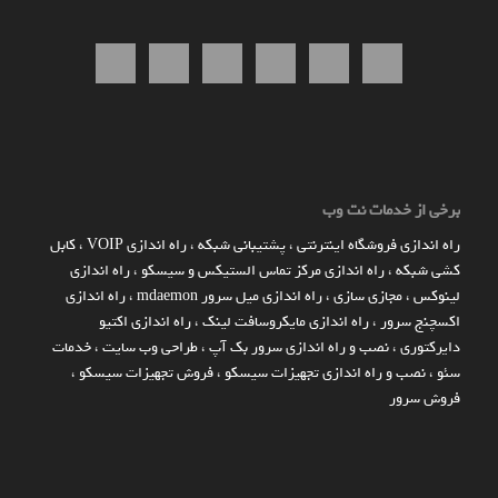
برخی از خدمات نت وب
راه اندازي فروشگاه اينترنتي
،
پشتیبانی شبکه
،
راه اندازی VOIP
،
کابل
کشی شبکه
،
راه اندازی مرکز تماس الستیکس و سیسکو
،
راه اندازی
لینوکس
،
مجازی سازی
،
راه اندازی میل سرور mdaemon
،
راه اندازی
اکسچنج سرور
،
راه اندازی مایکروسافت لینک
،
راه اندازی اکتیو
دایرکتوری
،
نصب و راه اندازی سرور بک آپ
،
طراحی وب سایت
،
خدمات
سئو
،
نصب و راه اندازی تجهیزات سیسکو
،
فروش تجهیزات سیسکو
،
فروش سرور