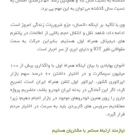
گذشته به نسبت سال ۹۸ و همچنین رشد ۵۰ درصدی امسال به
نسبت سال گذشته می توان به این مهم پی برد.
وی با تأکید بر اینکه «اتصال» جزو ضروریات زندگی امروز است،
ادامه داد: شاهد نقل و انتقال حجم بالایی از اطلاعات در پلتفرم
های دیجیتال همراه اول هستیم. بنابراین حرکت به سمت
مقولاتی نظیر IOT و دنیای ابری از سر اجبار است.
اخوان بهابادی با بیان اینکه همراه اول با واگذاری بیش از ۱۰۰
میلیون سیمکارت و در اختیار داشتن ۶۰ درصد سهم بازار
اپراتوری کشور، اپراتور اول تلفن همراه ایران است، تصریح
کرد: اگر این آمادگی در بدنه ایران خودرو باشد، حاضریم پروژه
جاری را روی همین خودروهای موجود در بازار انجام دهیم؛ زیرا
معتقدیم سرویس های کاربردی باید به سرعت در اختیار مردم
قرار گیرد.
نیازمند ارتباط مستمر با مشتریان هستیم