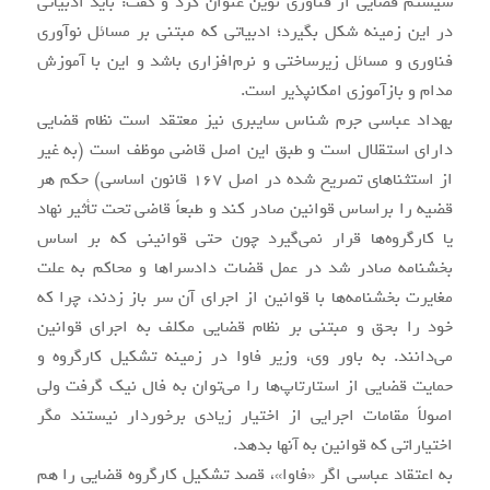
سیستم قضایی از فناوری نوین عنوان کرد و گفت: باید ادبیاتی
در این زمینه شکل بگیرد؛ ادبیاتی که مبتنی بر مسائل نوآوری
فناوری و مسائل زیرساختی و نرم‌افزاری باشد و این با آموزش
مدام و بازآموزی امکانپذیر است.
بهداد عباسی جرم شناس سایبری نیز معتقد است نظام قضایی
دارای استقلال است و طبق این اصل قاضی موظف است (به غیر
از استثناهای تصریح شده در اصل 167 قانون اساسی) حکم هر
قضیه را براساس قوانین صادر کند و طبعاً قاضی تحت تأثیر نهاد
یا کارگروه‌ها قرار نمی‌گیرد چون حتی قوانینی که بر اساس
بخشنامه صادر شد در عمل قضات دادسراها و محاکم به علت
مغایرت بخشنامه‌ها با قوانین از اجرای آن سر باز زدند، چرا که
خود را بحق و مبتنی بر نظام قضایی مکلف به اجرای قوانین
می‌دانند. به باور وی، وزیر فاوا در زمینه تشکیل کارگروه و
حمایت قضایی از استارتاپ‌ها را می‌توان به فال نیک گرفت ولی
اصولاً مقامات اجرایی از اختیار زیادی برخوردار نیستند مگر
اختیاراتی که قوانین به آنها بدهد.
به اعتقاد عباسی اگر «فاوا»، قصد تشکیل کارگروه قضایی را هم