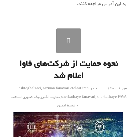
به این آدرس مراجعه کنند.
نحوه حمایت از شرکت‌های فاوا
اعلام شد
/
مهر ۶, ۱۴۰۰
در
,
sazman fanavari etelaat iran
,
eshteghalzaei
sherkathaye FAVA
,
sherkathaye fanavari
,
تجارت الکترونیک
,
فناوری اطلاعات
/
توسط
ادمین