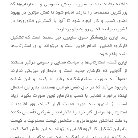
داشته باشند باید با محوریت بخش خصوصی و استارتاپ‌ها که
بزرگترین دغدغه‌ها را دارند انجام شود تا نقش مؤثری در بهبود
فضای کسب و کار ایجاد شود تا آنها با گسترش فناوری‌ها در
کشور، بتوانند قدمی رو به جلو بردارند.
رضا ایازی پژوهشگر حقوق سایبری نیز معتقد است که تشکیل
کارگروه قضایی اقدام خوبی است و می‌تواند برای استارتاپ‌ها
مفید واقع شود.
ایازی گفت: استارتاپ‌ها با مباحث قضایی و حقوقی درگیر هستند
از آنجایی که کارشان جدید است و مابه‌ازای فیزیکی ندارند
معمولاً به صورت ساختارشکنانه رفتار می‌کنند و این شائبه
به‌وجود می‌آید که در حال نقض قوانین هستند، بنابراین احتمال
اینکه برخورد قضایی با کسب وکارهای نوین صورت بگیرد، زیاد
است، از این‌رو باید مورد حمایت قرار گیرند. وی افزود: تا
استارتاپ‌ها مراحل کار خود را نگذرانند و شرکتی تأسیس نکنند
به علت نداشتن مدیرعامل و... مشخص نیست مسئولیت با کیست
بنابراین تشکیل کارگروه قضایی می‌تواند به این بخش کمک کند.
به گفته ایازی در این کارگروه باید نمایندگانی از معاونت