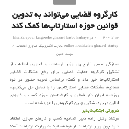
کارگروه قضایی می‌تواند به تدوین
قوانین حوزه استارتاپ‌ها کمک کند
/
مهر ۷, ۱۴۰۰
در
kasbo karhaye
,
kargorohe ghazaei
,
Eisa Zarepour
/
startup
,
moshkelate ghazaei
,
online
,
تجارت الکترونیک
,
فناوری اطلاعات
توسط
ادمین
«بتازگی عیسی زارع پور وزیر ارتباطات و فناوری اطلاعات از
تشکیل کارگروه حمایت قضایی برای رفع مشکلات قضایی
استارتاپ‌ها خبر داد و گفت: براساس تجربه‌ حضور در قوه
قضائیه، مشکلات قضایی استارتاپ‌ها را با تعامل حل می‌کنیم.»
روزنامه ایران نظر فعالان و کارشناسان حوزه کسب و کارهای
آنلاین درباره تشکیل چنین کارگروهی را جویا شده است.
ضرورتی اجتناب‌ناپذیر
فرشاد وکیل زاده دبیر اتحادیه کسب و کارهای مجازی اعتقاد
دارد چون وزیر ارتباطات از قوه قضائیه به وزارت ارتباطات آمده