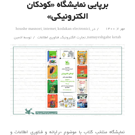
برپایی نمایشگاه «کودکان
الکترونیکی»
/
مهر ۷, ۱۴۰۰
در
,
kodakan electronici
,
internet
,
houshe masnoei
/
namayeshgahe ketab
,
تجارت الکترونیک
,
فناوری اطلاعات
توسط
ادمین
نمایشگاه منتخب کتاب با موضوع «رایانه و فناوری‌ اطلاعات و