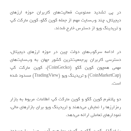
در پی تشدید ممنوعیت فعالیت‌های کاربران حوزه ارزهای
دیجیتال، چند وب‌سایت‌ مهم از جمله کوین گکو، کوین مارکت کپ
و تریدینگ ویو از دسترس خارج شدند.
در ادامه سرکوب‌های دولت چین در حوزه ارزهای دیجیتال،
دسترسی کاربران پرجمعیت‌ترین کشور جهان به وب‌سایت‌های
مهمی همچون کوین گکو (CoinGecko)، کوین مارکت کپ
(CoinMarketCap) و تریدینگ ویو (TradingView) مسدود شده
است.
دو پلتفرم کوین گکو و کوین مارکت کپ اطلاعات مربوط به بازار
رمزارزها را نمایش می‌دهند و تریدینگ ویو برای بازارهای مالی،
نمودارهای تعاملی ارائه می‌دهد.
بنیان‌گذار کوین گکو می‌گوید: «ما هیچ آی‌پی چینی را مسدود