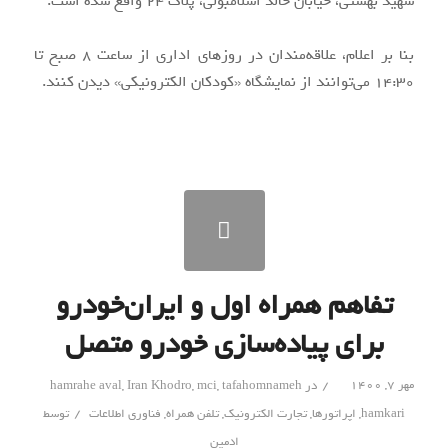
شهید بهشتی، خیابان خالد اسلامبولی، پلاک ۲۴ واقع شده است.
بنا بر اعلام، علاقه‌مندان در روزهای اداری از ساعت ۸ صبح تا
۱۴:۳۰ می‌توانند از نمایشگاه «کودکان الکترونیکی» دیدن کنند.
تفاهم همراه اول و ایران‌خودرو
برای پیاده‌سازی خودرو متصل
/
مهر ۷, ۱۴۰۰
در
tafahomnameh
,
mci
,
Iran Khodro
,
hamrahe aval
/
hamkari
,
اپراتورها
,
تجارت الکترونیک
,
تلفن همراه
,
فناوری اطلاعات
توسط
ادمین