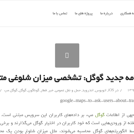
 همکاری
درباره ما
پروژه های ما
تماس با ما
امه جدید گوگل: تشخصی میزان شلوغی متر
/
/
در
iOS
,
اتوبوس
,
اندروید
,
حمل و نقل عمومی
,
خبر
,
قطار
,
گوناگون
,
گوگل
,
گوگل مپ
جهی از اطلاعات
گوگل
مپ، بر داده‌های کاربران این سرویس مبتنی است. ب
فته از ورودی‌هایی است که خود کاربران در اختیار گوگل می‌گذارند و برخی 
سط الگوریتم‌های گوگل محاسبه می‌شوند، مثل میزان شلوغ بودن یک محی