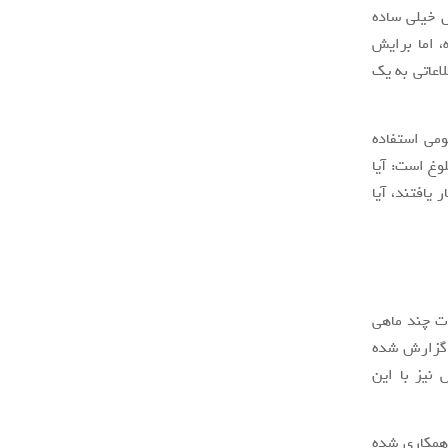
ل خیلی ساده
، اما برایش
اعاتی به یک
ومی استفاده
وغ است: آیا
یافتند، آیا
ت چند ماهی
 گزارش شده
پاریس نیز با این
کرد که با شرکت Transport New South Wales وارد همکاری شده