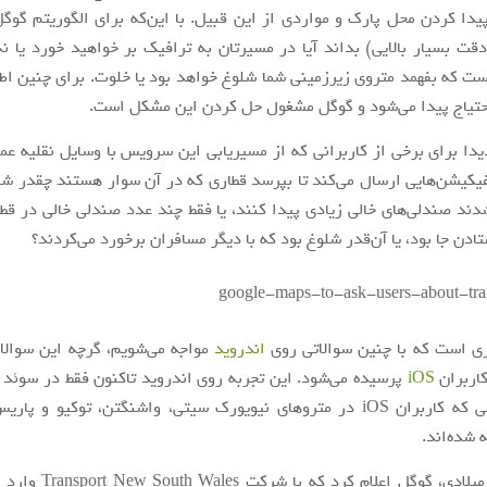
دا کردن محل پارک و مواردی از این قبیل. با این‌که برای الگوریتم گوگ
دقت بسیار بالایی)
بداند آیا در مسیرتان به ترافیک بر خواهید خورد یا نه
 که بفهمد متروی زیرزمینی شما شلوغ خواهد بود یا خلوت. برای چنین اطل
حتیاج پیدا می‌شود و گوگل مشغول حل کردن این مشکل است.
دا برای برخی از کاربرانی که از مسیریابی این سرویس با وسایل نقلیه عم
فیکیشن‌هایی ارسال می‌کند تا بپرسد قطاری که در آن سوار هستند چقدر شل
دند صندلی‌های خالی زیادی پیدا کنند، یا فقط چند عدد صندلی خالی در قطار 
ادن جا بود، یا آن‌قدر شلوغ بود که با دیگر مسافران برخورد می‌کردند؟
ری است که با چنین سوالاتی روی
اندروید
مواجه می‌شویم، گرچه این سوالا
اربران
iOS
پرسیده می‌شود. این تجربه روی اندروید تاکنون فقط در سوئد
است، در حالی که کاربران iOS در متروهای نیویورک سیتی، واشنگتن، توکیو و 
 شده‌اند.
سال گذشته میلادی، گوگل اعلام 