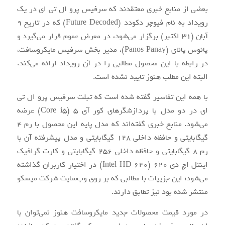
بعضی از منابع خبری معتقدند که سرفیس پرو ال تی ای در یک
رویداد به نام فیوچر دکودد (Future Decoded) که در تاریخ ۹
آبان (۳۱ اکتبر) برگزار می‌شود، در معرض عموم قرار می‌گیرد و
پانوس پانای (Panos Panay)، مدیر بخش سرفیس مایکروسافت،
در رابطه با این محصول مطالبی را در آن رویداد ارائه می‌کند.
البته این مطلب هنوز تایید نشده است.
با همه این تفاسیر گفته شده است که تبلت سرفیس پرو ال تی
ای در دو مدل با پردازشگرهای کور آی ۵ (Core i5) عرضه
می‌شود. منابع خبری گفته‌اند که مدل پایه این محصول با رم ۴
گیگابایتی و حافظه داخلی ۱۲۸ گیگابایتی و مدل پیشرفته آن با
رم ۸ گیگابایتی و حافظه داخلی ۲۵۶ گیگابایتی و کارت گرافیک
اینتل اچ دی ۶۲۰ (Intel HD 620) در اختیار کاربران گذاشته
می‌شود؛ این جزییات با مطالبی که بر روی وب‌سایت شرکت میسکو
منتشر شده بود نیز تطابق دارند.
در مورد قیمت محصولات جدید مایکروسافت هنوز نمی‌توان با