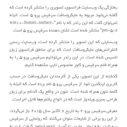
به‌تازگی یک وب‌سایت فرانسوی، تصویری را منتشر کرده است که
گفته می‌شود مربوط به مایکروسافت سرفیس پرو 5 است. البته
نمی‌توان گفت که این رندر که با نام “win10-feature-surface-
pro-5-z” منتشر شده است نشان دهنده سرفیس پرو 5 است.
وب‌سایتی که این تصویر را منتشر کرده است، وب‌سایت رسمی
کنفرانس‌های مایکروسافت است که برای مناطق فرانسوی زبان
تاسیس شده است. در این رندر می‌توانیم سرفیس پرو 5 را به
همراه قلم سرفیس و کاور مخصوص تایپ مشاهده کنیم.
گذشته از این تصویر، یکی از کارمندان مایکروسافت در حساب
کاربری لینکدین خود از سرفیس پرو 5 نام برده است که البته با
کلمه نئون همراه شده است. نئون در واقع یک کدنام برای زبان
طراحی بصری ویندوز است که در انواع پلتفرم‌ها قابل اجراست.
معرفی سرفیس پرو 4 به تاریخ 6 اکتبر سال 2015 باز می‌گردد،
از این رو برخی از شایعات عنوان می‌کنند که رونمایی از سرفیس
پرو 5 در بازه زمانی مارس تا آوریل انجام خواهد گرفت. این به