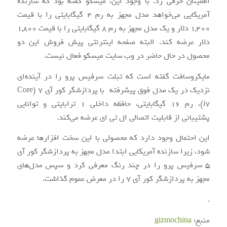
اطمینان حرفی زد. با وجود این، میسکو گفته بود که سازنده
آمریکایی می‌خواهد مدل مجهز به رم ۴ گیگابایتی را با قیمت
۱,۴۰۰ دلار و یک مدل مجهز به رم ۸ گیگابایتی را با قیمت ۱,۸۰۰
دلار عرضه کند. البته صفحه اینترنتی پیش فروش این دو
محصول در حال حاضر در وب سایت میسکو فعال نیست.
مایکروسافت گفته است که تبلت سرفیس پرو را در آینده‌ای
نزدیک در یک مدل فوق پیشرفته با پردازشگر کور آی ۷ (Core
i7)، رم ۱۶ گیگابایتی، حافظه داخلی ۱ ترابایتی و توانایی
پشتیبانی از قابلیت اتصالی ال تی ای عرضه می‌کند.
این احتمال وجود دارد که محصولی با این سخت افزارها عرضه
شود، زیرا سازنده آمریکایی ابتدا مدل مجهز به پردازشگر کور آی
۵ سرفیس پرو را در چند رنگ معرفی کرد و سپس مدل‌های
مجهز به پردازشگر کور آی ۷ را در معرض عموم گذاشت.
.
منبع:
gizmochina