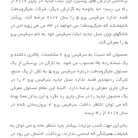
براساس گزارش های پیشین، این تبلت جدید در پاییز ۲۰۱۷ از
راه می رسد؛ اما باتوجه به گزارش دیگر، شرکت مایکروسافت
قصد ندارد سرفیس پرو ۵ را سال ۲۰۱۷ عرضه کند. پیشتر
شایعه شد که مایکروسافت می خواهد در ۲۳ می طی رویدادی در
شانگهای چین نسل جدید تبلت سرفیس خود به نام سرفیس پرو
۵ را معرفی کند.
محصولی که نسبت به سرفیس پرو ۴ مشخصات بالاتری داشته و
یک نسخه رده بالا محسوب می شود. به تازگی در پرسشی از یک
مسئول مایکروسافت درباره سرفیس پرو ۵ به نقل از یک منبع،
شرکت ردموندی قصد ندارد نسل جدید سرفیس پرو ۴ را در
سال جاری معرفی و عرضه دارد. البته این مقام مسئول معرفی
یک محصول جدید را در سال جاری رد نکرد و این بدان معنا بوده
که می توان انتظار داشت سرفیس پرو ۴ بروزرسانی شده در
سال ۲۰۱۷ از راه برسد.
بنابراین جهت کسب جزئیات بیشتر باید منتظر ماند و نمی توان به
شایعات همیشگی که اساسی ندارند، پرداخت. احتمال می رود در