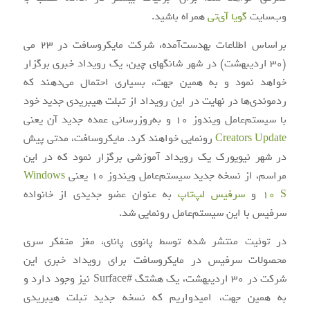
وب‌سایت
گویا آی‌تی
همراه باشید.
براساس اطلاعات به‎دست‌آمده، شرکت مایکروسافت در ۲۳ می
(۳۰ اردیبهشت) در شهر شانگهای چین، یک رویداد خبری برگزار
خواهد نمود و به همین جهت، بسیاری احتمال می‌دهند که
ردموندی‌ها در نهایت در این رویداد از تبلت هیبریدی جدید خود
با سیستم‌عامل ویندوز ۱۰ و به‌روزرسانی عمده جدید آن یعنی
Creators Update
رونمایی خواهند کرد. مایکروسافت، مدتی پیش
در شهر نیویورک یک رویداد آموزشی برگزار نمود که در این
مراسم، از نسخه جدید سیستم‌عامل ویندوز ۱۰ یعنی
Windows
10 S
و
سرفیس لپ‌تاپ
به عنوان عضو جدیدی از خانواده
سرفیس با این سیستم‌عامل رونمایی شد.
در توئیت منتشر شده توسط پانوی پانای، مغز متفکر سری
محصولات سرفیس در مایکروسافت برای رویداد خبری این
شرکت در ۳۰ اردیبهشت، یک هشتگ #Surface نیز وجود دارد و
به همین جهت، امیدواریم که نسخه جدید تبلت هیبریدی