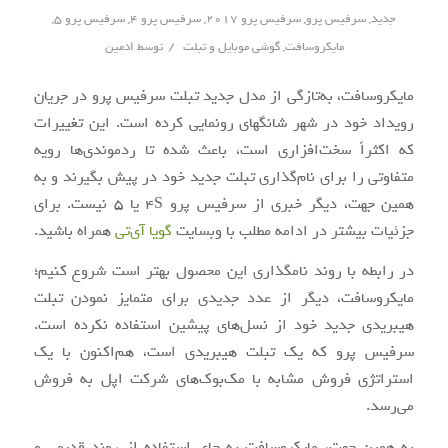
جدید
,
سرفیس پرو
,
سرفیس پرو 2017
,
سرفیس پرو 4
,
سرفیس پرو 5
,
/
مایکروسافت
,
گوشی موبایل و تبلت
توسط
ادمین
مایکروسافت، به‌تازگی از مدل جدید تبلت سرفیس پرو در جریان
رویداد خود در شهر شانگهای رونمایی کرده است. این تغییرات
که اکثراً سخت‌افزاری است، باعث شده تا ردموندی‌ها رویه
متفاوتی را برای نام‌گذاری تبلت جدید خود در پیش بگیرند و به
همین جهت، دیگر خبری از سرفیس پرو ۴S یا ۵ نیست. برای
جزئیات بیشتر در ادامه مطلب با وب‎سایت
گویا آی‌تی
همراه باشید.
در رابطه با روند نام‏گذاری این محصول بهتر است شروع کنیم؛
مایکروسافت، دیگر از عدد جدیدی برای متمایز نمودن تبلت
هیبریدی جدید خود از نسل‌های پیشین استفاده نکرده است.
سرفیس پرو که یک تبلت هیبریدی است، هم‌اکنون با یک
استراتژی فروش مشابه با مک‌بوک‌های شرکت اپل به فروش
می‌رسد.
به همین جهت، مایکروسافت به جای استفاده از روند قدیمی و