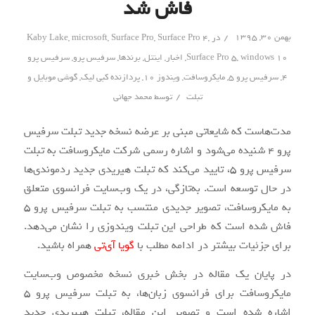
فاش شد
/
بهمن ۳۰, ۱۳۹۵
در
,
Surface Pro 4
,
Surface Pro
,
microsoft
,
Kaby Lake
windows 10
,
Surface Pro 5
,
اخبار
,
اینتل
,
برندها
,
سرفیس پرو
,
سرفیس پرو
4
,
سرفیس پرو 5
,
مایکروسافت
,
ویندوز 10
,
پردازنده کبی لیک
,
گوشی موبایل و
/
تبلت
توسط
محمد جهانی
مدت‌هاست که شایعاتی مبنی بر عرضه نسخه جدید تبلت سرفیس
پرو ۴ شنیده می‌شود و اشاره رسمی شرکت مایکروسافت به تبلت
سرفیس پرو ۵، تایید می‌کند که تبلت هیریدی جدید ردموندی‌ها
در حال توسعه است. به‌تازگی، در یک وب‌سایت فرانسوی متعلق
به مایکروسافت، تصویر جدیدی منتسب به تبلت سرفیس پرو ۵
فاش شده است که طراحی این تبلت ویندوزی را نشان می‌دهد.
برای جزئیات بیشتر در ادامه مطلب با
گویا آی‌تی
همراه باشید.
در پایان یک مقاله در بخش خبری نسخه مخصوص وب‌سایت
مایکروسافت برای فرانسوی‌ زبان‌ها، به تبلت سرفیس پرو ۵
اشاره شده است و تصویر این مقاله، تبلت هیبریدی جدید