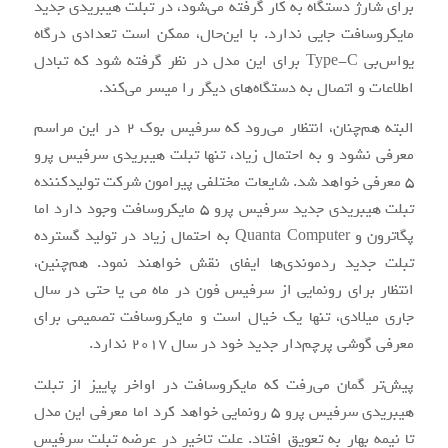
برای شارژ دستگاه به کار گرفته می‌شود، در تبلت هیبریدی جدید
مایکروسافت جایی ندارد. با این‌حال، ممکن است تعدادی درگاه
یواس‌بی Type-C برای این مدل در نظر گرفته شود که تبادل
اطلاعات و اتصال به دستگاه‌های دیگر را میسر می‌کند.
البته هم‌چنان، انتظار می‌رود که سرفیس بوک ۲ در این مراسم
معرفی نشود و به احتمال زیاد، تنها تبلت هیبریدی سرفیس پرو
۵ معرفی خواهد شد. شایعات مختلفی پیرامون شرکت تولید‌کننده
تبلت هیبریدی جدید سرفیس پرو ۵ مایکروسافت وجود دارد اما
پگاترون و Quanta Computer به احتمال زیاد در تولید گسترده
تبلت جدید ردموندی‌ها ایفای نقش خواهند نمود. هم‌چنین،
انتظار برای رونمایی از سرفیس فون در ماه می یا حتی در سال
جاری میلادی، تنها یک خیال است و مایکروسافت تصمیمی برای
معرفی گوشی پرچم‌دار جدید خود در سال ۲۰۱۷ ندارد.
پیش‌تر گمان می‌رفت که مایکروسافت در اواخر پاییز از تبلت
هیبریدی سرفیس پرو ۵ رونمایی خواهد کرد اما معرفی این مدل
تا نیمه بهار به تعویق افتاد. علت تاخیر در عرضه تبلت سرفیس