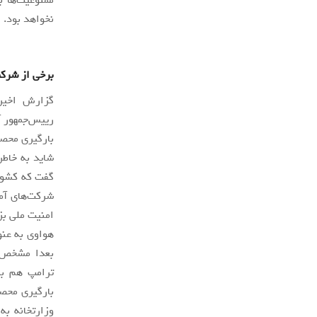
نخواهد بود.
برخی از شرکت
گزارش اخیر 
رییس‌جمهور آ
بارگیری محصو
شاید به خاطر
گفت که کشور 
شرکت‌های آمر
امنیت ملی بز
هواوی به عنو
بعدا مشخص ش
ترامپ هم به
بارگیری محصو
وزارتخانه به