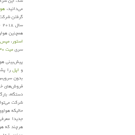
شد، این شرکت
می‌دانید،
هوا
گرفتن شرکت چ
همچنین هواو
استور
،
مپس
،
سری
میت 30
پیش‌بینی هواوی برای 
و
اپل
را پشت 
بدون سرویس‌ه
حالیکه هواوی
جدیدا معرف
هرچند که هوا
ممنوعیت‌ها ب