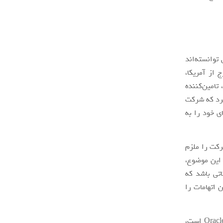
توانسته‌اند
 از آمریکا،
 خود را به هواوی صادر کنند. کمپانی میکرون تکنولوژی (Micron Technology)، تامین‌کننده
کرد که شرکت
ت چیپ‌های خود را به
رکت را ملزم
 این موضوع،
اتی باشد که
 اتهامات را
چند روز پیش، گفته شد که دولت ترامپ به دنبال توسعه رقبای هواوی مانند Cisco و Oracle است،