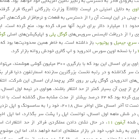
 به‌زودی قادر به دسترسی به زنجیر تامین آمریکایی خود خواهد بود. همانطور
وی
به دلایل امنیتی در لیست Entity وزارت بازرگانی آمریکا ق
ینی در این لیست، آن را از دسترسی به قطعات و نرم‌افزار شرکت‌های آمری
سال 2018 حدود ۱۱ میلیارد دلار برای خرید آنها صرف کرده بود، منع کرده است.
ی را از دریافت لایسنس سرویس‌های
گوگل پلی
و اپلیکیشن‌های اصلی
گوگ
سرچ
،
جیمیل
و
یوتیوب
باز داشته است. به خاطر همین محدودیت‌ها بود که 
را با نسخه اوپن سورس اندروید و اپ گالری خودش روانه بازار کرد.
امسال این بود که با بارگیری ۳۰۰ میلیون گوشی هوشمند، می‌تواند
سر گذاشته و در رتبه نخست بزرگترین سازنده اسمارتفون دنیا قرار بگیر
ای اندرویدی گوگل پلی بر روی اکثر پرچمداران امسال این شرکت، انتظا
دستگاه، بارگیری کرده بود که ۲۴ درصد بیشتر از مدت مشابه سال گذشته است. ب
شرکت می‌توانست تا آخر امسال مثل اواخر سال 2018، خود را به سامسون
 در شش ماهه اول امسال، توانست اپل را پشت سر بگذارد، اما اپل اخیرا
ی شده
آیفون 11
، در حال نشان دادن عملکردی فراتر از حد انتظارات است
وی به رشد خوب خود در بازار منطقه‌ای ادامه خواهد داد، اما این موضوع، 
رداشته نشده‌اند، به هیچ‌وجه برای بالا کشیدن هواوی از جایگاه سوم کنو