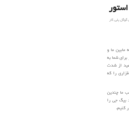
استور
گوگل پلی
,
کار
آید که ما‌بین ما و
برای شما به
هید از شدت
فزاری را که
ب ما چندین
د بیگ جی را
ر کنیم.