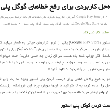
ه‌حل کاربردی برای رفع خطاهای گوگل پلی 
/
در
Google Play Store
,
آموزش
,
اندروید
,
بازگرداندن اطلاعات کارخانه
,
ترفند
,
سرویس‌های 
/
نکردن Google Play Store
,
کار نکردن گوگل پلی استور
,
گوگل پلی استور
توسط
ادمین
گوگل پلی استور (Google Play Store) یکی از نرم افزارهای حیاتی به شمار می‌
 با ارزش قرار می‌گیرد. یک سوال، تا به حال پیش آمده که گوگل پلی استور 
کند؟! اگر جواب شما بله هست در آن زمان چه حسی دارید؟ حتما می‌خوا
ن و زمین را به هم بدوزید. چگونه می‌خواهید با وجود این شرایط نرم ا
تظار رسیدنش را می‌کشیدید، دانلود کنید؟!
 موارد هیچ راه‌حل قطعی برای درست کردن پلی استور وجود ندارد. ولی خ
حل را آماده کرده‌ایم تا بتوانید با آن‌ها دوباره چرخ این فروشگاه ارزشمن
 نرم‌افزارهای موردعلاقه خود بهره ببرید. در ادامه این ترفندها را با هم مرو
ست کردن گوگل پلی استور