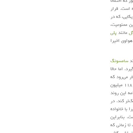
 که احتمالا
رار گرفته است. قرار
کایی، که در
 این ممنوعیت،
ل
مانند
پلی
هواوی اخیرا
سامسونگ
د. اما حالا
ر می‌رود که
فروش‌های خارج از چین آن بسیار کمتر از حد انتظار باشند. هواوی در نیمه اول امسال، ۱۱۸ میلیون
ا ادامه این روند
گ و اپل نزدیک‌تر کند. در
 با خانواده
. بنابراین
تا زمانی که
نی‌اش، کافی