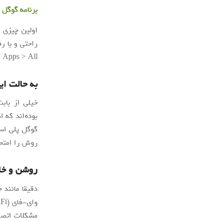
برنامه گوگل 
اولین چیزی ک
Apps > All رفته و با یافتن نام گوگل پلی استور گزینه فورس استاپ (Force stop) را بزنید.
به حالت ایرپلین (ne
خیلی از بابت
گوگل پلی اس
روش را امتحا
روشن و خام
دقیقا مانند 