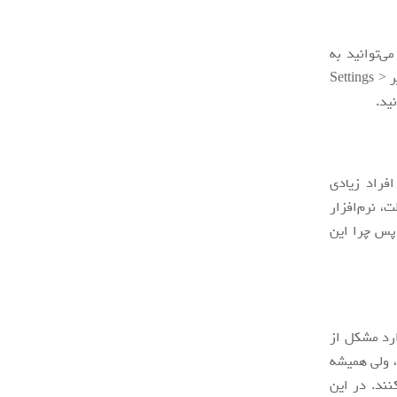
ی‌توانید به
راحتی و با رفتن به قسمت multi-tasking app switcher انجام دهید یا می‌توانید به مسیر Settings >
افراد زیادی
و خاموش کردن این حالت، نرم‌افزار
پس چرا این
ارد مشکل از
د، ولی همیشه
ختل کنند. در این