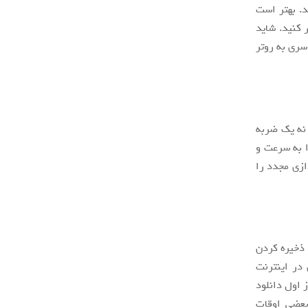
د. بهتر است
کار کنید. شاید
سری به روتر
 نه یک ضربه
ا به سرعت و
ازی مجدد را
 ذخیره کردن
در اینترنت
 اول دانلود
بعضی اوقات