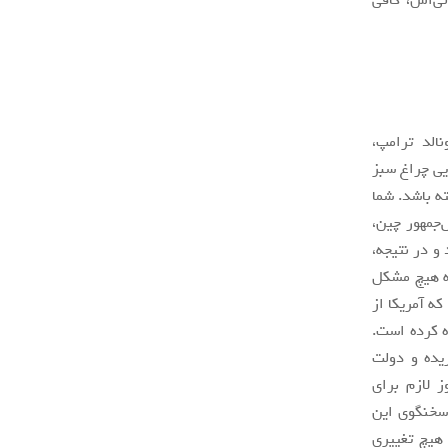
الد ترامپ،
یی چراغ سبز
ه باشد. شما
‌جمهور چین،
و در نتیجه،
که هیچ مشکل
ه آمریکا از
ه کرده است.
یده و دولت
 لازم برای
 سخنگوی این
 هیچ تغییری