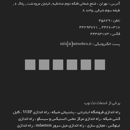
آدرس : تهران ، ضلع شمالی فلکه دوم صادقیه , خیابان مرودشت , پلاک ۶ ,
طبقه سوم شرقی , واحد ۸
تلفن : 45829
۴۴۲۶۰۳۱۶ _ 44293671
فکس : 44383163
پست الکترونیکی : info[at]netwebco.ir
برخی از خدمات نت وب
راه اندازي فروشگاه اينترنتي
،
پشتیبانی شبکه
،
راه اندازی VOIP
،
کابل
کشی شبکه
،
راه اندازی مرکز تماس الستیکس و سیسکو
،
راه اندازی
لینوکس
،
مجازی سازی
،
راه اندازی میل سرور mdaemon
،
راه اندازی