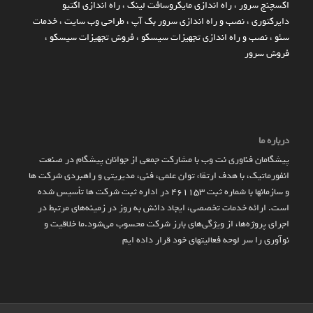
اکسچنج سرور
،
راه اندازی مایکروسافت لینک
،
راه اندازی اکتیو
دایرکتوری
،
نصب و راه اندازی سرور بک آپ
،
طراحی وب سایت
،
خدمات
سئو
،
نصب و راه اندازی تجهیزات سیسکو
،
فروش تجهیزات سیسکو
،
فروش سرور
درباره ما
پیشگامان فناوری نت وب با مشارکت جمعی از جوانان پیشگام در صنعت
انفورماتیک، با هدف ارتقاء توان علمی، فنی، مدیریتی و راهبردی شرکت ها
و سازمان­ها با شماره ثبت 461153 در اداره ثبت شرکت ها تأسیس شده
است. ارائه خدمات تخصصی، ایجاد دانش به‌ روز در زمینه‌های مرتبط در
اجرای پروژه‌ها، از ویژگی‌های بارز شرکت محسوب می‌شود.ما خلاقیت و
نوآوری را سر لوحه فعالیتهای خود قرار داده ایم