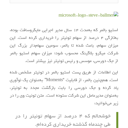
استیو بالمر که به‌مدت 14 سال مدیر اجرایی مایکروسافت بوده،
به‌تازگی 4 درصد از سهام توئیتر را خریداری کرده است. این
میزان سهام، باعث شده تا بالمر، سومین سهام‌دار بزرگ این
شرکت میکرو بلاگینگ محسوب شود؛ میزان سهام استیو بالمر
از جک دورسی، موسس و رئیس توئیتر نیز بیشتر است.
این اطلاعات از طریق پست استیو بالمر در توئیتر مشخص شده
است. هم‌چنین بالمر، از قابلیت “Moments” به‌عنوان یک نوآوری
یاد کرده و جک دورسی را بابت بازگشت مجدد به‌ توئیتر،
به‌عنوان مدیرعامل این شرکت ستوده است. متن توئیت وی را در
زیر می‌خوانید:
خوشحالم که 4 درصد از سهام توئیتر را در
طی چندماه گذشته خریداری کرده‌ام.