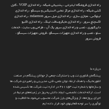
راه اندازي فروشگاه اينترنتي
،
پشتیبانی شبکه
،
راه اندازی VOIP
،
کابل
کشی شبکه
،
راه اندازی مرکز تماس الستیکس و سیسکو
،
راه اندازی
لینوکس
،
مجازی سازی
،
راه اندازی میل سرور mdaemon
،
راه اندازی
اکسچنج سرور
،
راه اندازی مایکروسافت لینک
،
راه اندازی اکتیو
دایرکتوری
،
نصب و راه اندازی سرور بک آپ
،
طراحی وب سایت
،
خدمات
سئو
،
نصب و راه اندازی تجهیزات سیسکو
،
فروش تجهیزات سیسکو
،
فروش سرور
درباره ما
پیشگامان فناوری نت وب با مشارکت جمعی از جوانان پیشگام در صنعت
انفورماتیک، با هدف ارتقاء توان علمی، فنی، مدیریتی و راهبردی شرکت ها
و سازمان­ها با شماره ثبت 461153 در اداره ثبت شرکت ها تأسیس شده
است. ارائه خدمات تخصصی، ایجاد دانش به‌ روز در زمینه‌های مرتبط در
اجرای پروژه‌ها، از ویژگی‌های بارز شرکت محسوب می‌شود.ما خلاقیت و
نوآوری را سر لوحه فعالیتهای خود قرار داده ایم