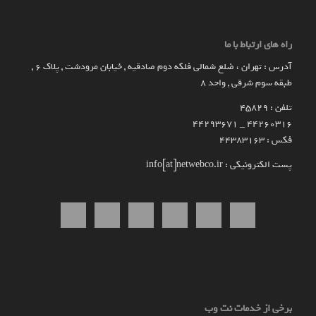
راه های ارتباط با ما
آدرس : تهران ، ضلع شمالی فلکه دوم صادقیه , خیابان مرودشت , پلاک ۶ ,
طبقه سوم شرقی , واحد ۸
تلفن : 45829
۴۴۲۶۰۳۱۶ _ 44293671
فکس : 44383163
پست الکترونیکی : info[at]netwebco.ir
برخی از خدمات نت وب