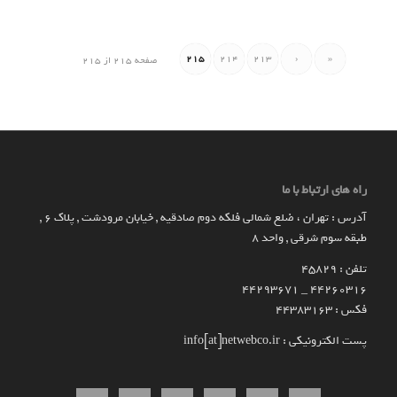
215
214
213
‹
«
صفحه 215 از 215
راه های ارتباط با ما
آدرس : تهران ، ضلع شمالی فلکه دوم صادقیه , خیابان مرودشت , پلاک ۶ ,
طبقه سوم شرقی , واحد ۸
تلفن : 45829
۴۴۲۶۰۳۱۶ _ 44293671
فکس : 44383163
پست الکترونیکی : info[at]netwebco.ir