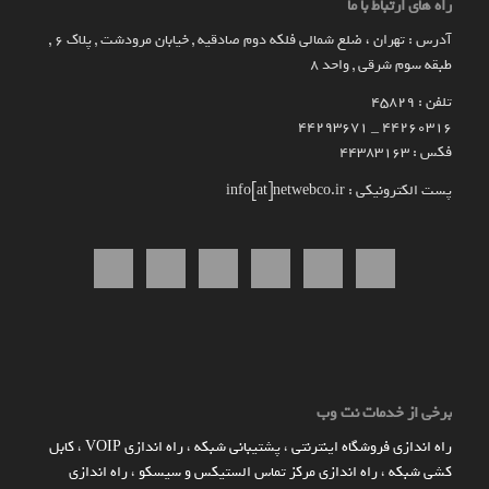
راه های ارتباط با ما
آدرس : تهران ، ضلع شمالی فلکه دوم صادقیه , خیابان مرودشت , پلاک ۶ ,
طبقه سوم شرقی , واحد ۸
تلفن : 45829
۴۴۲۶۰۳۱۶ _ 44293671
فکس : 44383163
پست الکترونیکی : info[at]netwebco.ir
برخی از خدمات نت وب
راه اندازي فروشگاه اينترنتي
،
پشتیبانی شبکه
،
راه اندازی VOIP
،
کابل
کشی شبکه
،
راه اندازی مرکز تماس الستیکس و سیسکو
،
راه اندازی