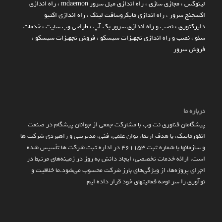
لینوکس
،
مجازی سازی
،
راه اندازی میل سرور mdaemon
،
راه اندازی
اکسچنج سرور
،
راه اندازی مایکروسافت لینک
،
راه اندازی اکتیو
دایرکتوری
،
نصب و راه اندازی سرور بک آپ
،
طراحی وب سایت
،
خدمات
سئو
،
نصب و راه اندازی تجهیزات سیسکو
،
فروش تجهیزات سیسکو
،
فروش سرور
درباره ما
پیشگامان فناوری نت وب با مشارکت جمعی از جوانان پیشگام در صنعت
انفورماتیک، با هدف ارتقاء توان علمی، فنی، مدیریتی و راهبردی شرکت ها
و سازمان­ها با شماره ثبت 461153 در اداره ثبت شرکت ها تأسیس شده
است. ارائه خدمات تخصصی، ایجاد دانش به‌ روز در زمینه‌های مرتبط در
اجرای پروژه‌ها، از ویژگی‌های بارز شرکت محسوب می‌شود.ما خلاقیت و
نوآوری را سر لوحه فعالیتهای خود قرار داده ایم