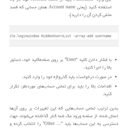
استفاده کنید (یعنی Account name همان حسابی که قصد
مخفی کردن آن را دارید).
om.apple.loginwindow HiddenUsersList -array-add username
با فشار دادن کلید “Enter” بر روی صفحه‌کلید خود، دستور
بالا را اجرا کنید.
در صورت درخواست، باید گذرواژه خود را وارد کنید.
اقدامات بالا را باید برای تمامی حساب‌های موردنظر، تکرار
کنید.
بدین ترتیب تمامی حساب‌هایی که این تغییرات بر روی آن‌ها
اعمال شده، از صفحه ورود مک شما کنار گذاشته می‌شوند. جهت
دسترسی به این حساب‌ها باید “
…
Other” را انتخاب کرده و