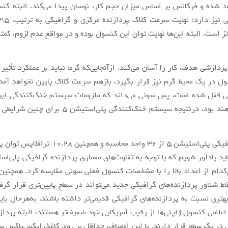
شده و فرکانس بر اساس میزان حجم‌ کار، نوسان پیدا می‌کند. البته کنس
اهرتز است. البته این‌ها نهایت توان این کنسول بوده و در مواقع عدم لزوم، کمت
ردازشی هدف، کار را آسان‌ می‌کند. ازآنجایی‌که گرما نباید بر عملکرد تأثی
ل در یک محیط گرم نیز قرار بگیرد، بازهم سرعت کلاک پایین نخواهد آمد. 
ی قفل شده است، پس سونی می‌داند که ملزومات سیستم خنک‌کنندگی ای
چیزهایی خواهند بود، درنتیجه سیستم‌ خنک‌کنندگی پلی‌استی
پردازنده گرافیکی پلی‌استیشن 5 از 36 واحد محاسبه و ه
‌کدام از اعداد بالا را با مشخصات کنسول فعلی سونی مقایسه کرد. همچنین 
که عملکرد نقاط شناور پردازنده‌های گرافیکی جدید می‌‎تواند در سطح پایی
هتری نسبت به پردازنده‌های گرافیکی قدیمی‌تر داشته باشند. به‌هرحال باید
لامی کنسول ژاپنی‌ها از رقیب آمریکایی خود ضعیف‌تر هستند، البته پرداز
در یک سطح قرار دارند. با این اوصاف، حداقل بر روی کاغذ، ایکس‌باکس 