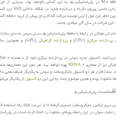
دادن یک حافظه M.2 در پلی‌استیشن 5، به این آسانی نخواهد بود. بسیاری 
استاندارد طراحی خاصی پیروی نکرده و 
مین خاطر این غول ژاپنی توصیه می‌کند که کاربران پیش از خرید حافظه‌ اکست
 این شرکت در سال آتی میلادی بمانند.
پس از یک سخنرانی طولانی در رابطه با حافظه‌ پلی‌استیشن 5، سرنی 
پردازنده مرکزی
(CPU) و
پردازنده گرافیکی
(GPU) و همچنین م
یکی نیز از معماری
RDNA 2
بهره خواهد برد. هر دوی این معماری‌ها مت
 سخت‌افزار هر دو کنسول مایکروسافت و سونی به یکدیگر شباهت‌هایی دارن
ها متفاوت بوده و همین موضوع باعث جدایی این دو
کنسول
از یکدیگر می‌شو
 سری ایکس، مایکروسافت تصمیم گرفته تا از سرعت کلاک بالا استفاده ک