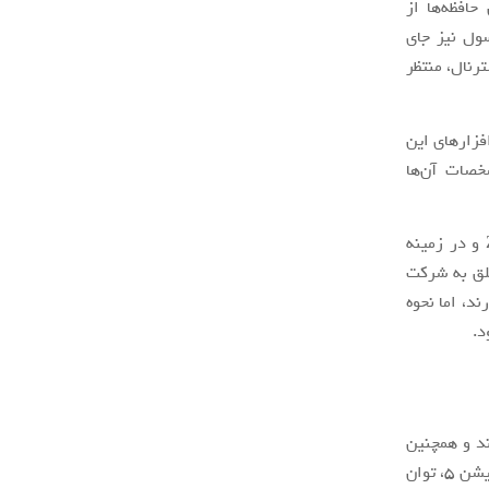
از این حافظه‌ها از
درنتیجه شاید در شکاف داخلی SSD این کنسول نیز جای
رنال، منتظر
سپس به سایر سخت‌افزارهای این
شخصات آن‌ها
همان‌طور که می‌دانید، کنسول جدید سونی در پردازنده مرکزی خود از 8 هسته Zen 2 و در زمینه
علق به شرکت
د، اما نحوه
د.
ند و همچنین
آن را نیز قفل نماید. سونی در این رابطه رویه‌ای متفاوت را اتخاذ کرده است؛ در پلی‌استیشن 5، توان