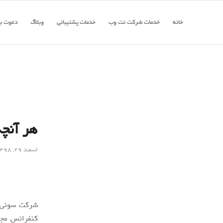
خانه
خدمات شرکت نت وب
خدمات پشتیبانی
وبلاگ
دعوت به
هر آنچه 
اسفند ۲۹, ۱۳۹۸
شرکت سونی 
کنفرانس مجازی velopers Conference 2020