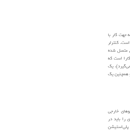
رفیت حافظه جهت کار با
 عین حال کاهش هزینه‌ها، 825 گیگابایت است. کنترلر
ل متصل شده
(استانداردی جدید و کارا است که
ن 5 مورداستفاده قرار می‌گیرد)، یک
شه و همچنین یک
یوهای خارجی
ال، نکته‌ای را باید در
جرای بازی‌های پلی‌استیشن