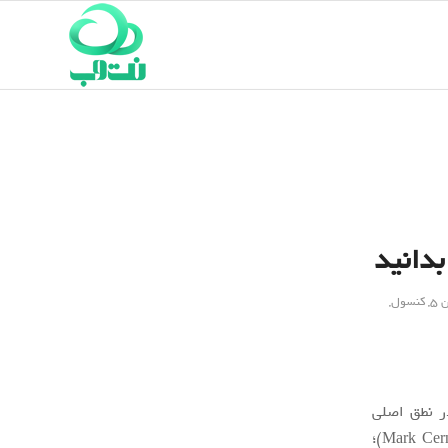
 5
,
کنسول
,
ر نطق اصلی
، مارک سرنی (Mark Cerny)؛