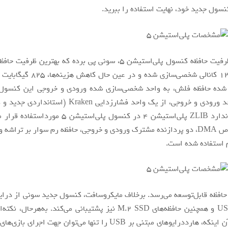
نسول جدید خود، نهایت استفاده را ببرید.
در رابطه با ظرفیت حافظه کنسول پلی‌استیشن 5، سونی پی برده که بهترین ظ
رابط کاربری 12 کانالی شخصی‌سازی شده و در
ده حافظه فلش، به واحد شخصی‌سازی شده ورودی و خروجی این کنسو
است. در واحد ورودی و خروجی، از یک واحد فشارزدایی Kraken 
در کنار استاندارد ZLIB پلی‌استیشن 4 در کنسول پلی‌استیش
کنترلر اختصاص DMA، دو پردازنده مشترک ورودی و خروجی، حافظه رم سوار بر ترا
 استفاده شده است.
حافظه‌‌ قابل‌توسعه می‌رسد. برخلاف مایکروسافت، کنسول جدید سونی از درا
استاندارد USB و همچنین حافظه‌های M.2 SSD نیز پشتیبانی می‌کند. به‌هرح
نظر گرفت و آن اینکه، هارددرایوهای مبتنی بر USB را تنها می‌توان جهت ا