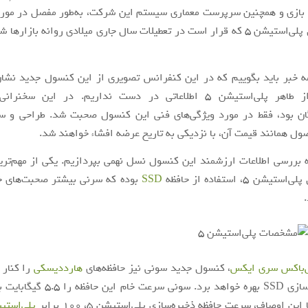
 بازی و همچنین سرپرست معماری سیستم این شرکت، به‌طور مفصل در مورد 
جدید کنسول پلی‌استیشن 5 که قرار است در تعطیلات سال جاری میلادی روانه بازار
ه خبر باید بگوییم که در این کنفرانس تصویری از این کنسول جدید نشان
پس هنوز از طاهر پلی‌استیشن 5 اطلاعاتی در دست نداریم. در این 
ان بود، فقط در مورد ویژگی‌های فنی این کنسول صحبت شد. طراحی و سای
ول همانند قیمت آن، با نزدیکی به تاریخ عرضه افشاء خواهند شد.
ه بررسی اطلاعات ارزشمند این کنسول نسل نهمی بپردازیم. یکی از مهم‌تری
ن 5، استفاده از حافظه
SSD
بوده که سرنی بیشتر صحبت‌های خو
‌باکس سری ایکس
، کنسول جدید سونی نیز حافظه‌های
هارددیسکی
را کنار 
حافظه‌ ذخیره‌سازی SSD بهره خواهد برد. سونی 
ین اوصاف، سرعت حافظه ذخیره‌سازی پلی‌استیشن 5، 100 برابر
پلی‌استیش