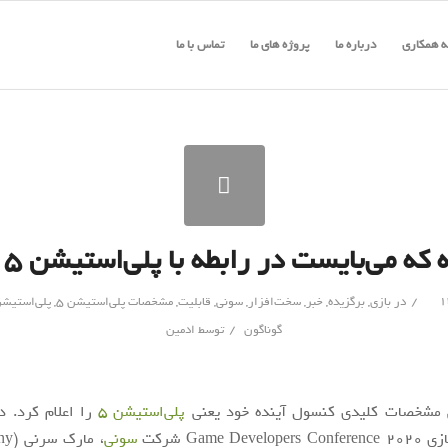
 همکاری
درباره ما
پروژه های ما
تماس با ما
که می‌بایست در رابطه با پلی‌استیشن ۵ بدانید
/
در
بازی
,
برگزیده
,
خبر
,
سخت‌افزار
,
سونی
,
قابلیت
,
مشخصات پلی‌استیشن 5
,
پلی‌استیشن
/
گوناگون
توسط
ادمین
مشخصات کلیدی کنسول آینده خود یعنی
پلی‌استیشن 5
را اعلام کرد. د
Game De شرکت
سونی