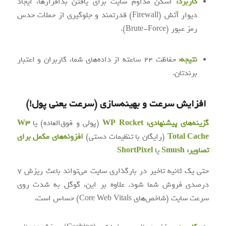
کاربرد:
اسکن مداوم سایت برای یافتن بدافزارها، ایجاد
دیوار آتش (Firewall) قدرتمند و جلوگیری از حملات حدس
رمز عبور (Brute-Force).
نتیجه:
حفاظت ۲۴ ساعته از داده‌های شما، کاربران و اعتبار
برندتان.
افزایش سرعت و بهینه‌سازی (سرعت یعنی پول!)
گزینه‌های پیشنهادی:
WP Rocket
(پولی و فوق‌العاده) یا
W3
Total Cache
(رایگان با تنظیمات دستی)
افزونه‌های مکمل برای
تصاویر:
Smush
یا
ShortPixel
حتی یک ثانیه تاخیر در بارگذاری سایت می‌تواند باعث ریزش ۷
درصدی فروش شما شود. علاوه بر این، گوگل به شدت روی
سرعت سایت (شاخص‌های Core Web Vitals) حساس است.