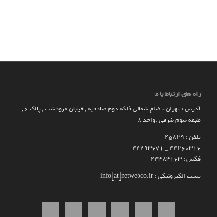
راه های ارتباط با ما
آدرس : تهران ، ضلع شمالی فلکه دوم صادقیه , خیابان مرودشت , پلاک ۶ ,
طبقه سوم شرقی , واحد ۸
تلفن : 45829
۴۴۲۶۰۳۱۶ _ 44293671
فکس : 44383163
پست الکترونیکی : info[at]netwebco.ir