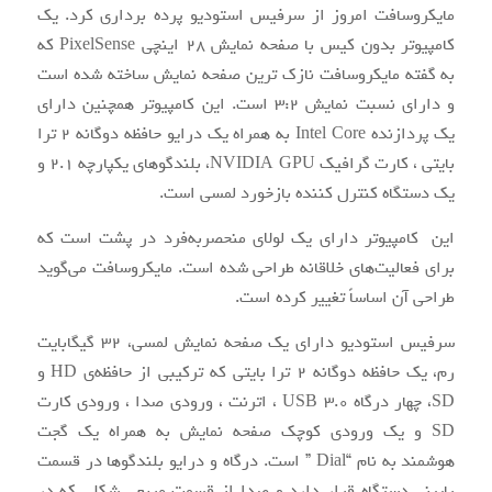
مایکروسافت امروز از سرفیس استودیو پرده ‌برداری کرد. یک
کامپیوتر بدون کیس با صفحه ‌نمایش ۲۸ اینچی PixelSense که
به گفته مایکروسافت نازک‌ ترین صفحه‌ نمایش ساخته ‌شده است
و دارای نسبت نمایش ۳:۲ است. این کامپیوتر همچنین دارای
یک پردازنده Intel Core به همراه یک درایو حافظه دوگانه ۲ ترا
بایتی ، کارت گرافیک NVIDIA GPU، بلندگوهای یکپارچه ۲.۱ و
یک دستگاه کنترل ‌کننده بازخورد لمسی است.
این کامپیوتر دارای یک لولای منحصربه‌فرد در پشت است که
برای فعالیت‌های خلاقانه طراحی‌ شده است. مایکروسافت می‌گوید
طراحی آن اساساً تغییر کرده است.
سرفیس استودیو دارای یک صفحه ‌نمایش لمسی، ۳۲ گیگابایت
رم، یک حافظه دوگانه ۲ ترا بایتی که ترکیبی از حافظه‌ی HD و
SD، چهار درگاه USB 3.0 ، اترنت ، ورودی صدا ، ورودی کارت
SD و یک ورودی کوچک صفحه نمایش به همراه یک گجت
هوشمند به نام “Dial ” است. درگاه و درایو بلندگوها در قسمت
پایینی دستگاه قرار دارد و صدا از قسمت مربعی شکلی که در