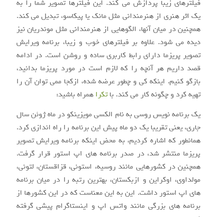
فیلترهای زیبا پردازش می کند. این فیلترها تصویر شما را به
یک اثر هنری از هنرمندانی مثل مانک یا پیکاسو، تبدیل می کند.
همچنین در میان آنها، الگوهایی از هنرمندانی مثل موندریان نیز
دیده می شود. علاوه بر فیلترهای خوب و زیبا، برنامه ویرایش
تصویر پریزما دارای رابط کاربری ساده و روشن است. در ادامه
قصد داریم هر آنچه را که لازم است در مورد پریزما بدانید،
بازگو کنیم. اینکه کی و چطور عرضه شده، ازکجا ممی توان آن را
تهیه کرد و چگونه کار می کند. با
تکرا
همراه باشید:
یک برنامه نویس روسی به نام الکسی مویزینکو در ماه ژوئن سال
جاری، یعنی تقریبا یک دو ماه پیش این برنامه را راه اندازی کرد.
همانطور که اشاره کردیم، به محض اینکه برنامه ویرایش تصویر
پریزما منتشر شد، در صدر برنامه های اپ استور قرار گرفت.
همچنین در کشورهایی مانند روسیه، استونی، قزاقستان، لتونی،
مولداوی، اوکراین و ازبکستان، بهترین رتبه را در میان برنامه
های اپ استور داشت. این به این معناست که در این کشورها از
برنامه های بزرگی مانند واتس اپ و اینستاگرام پیشی گرفته