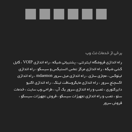
برخی از خدمات نت وب
راه اندازي فروشگاه اينترنتي
،
پشتیبانی شبکه
،
راه اندازی VOIP
،
کابل
کشی شبکه
،
راه اندازی مرکز تماس الستیکس و سیسکو
،
راه اندازی
لینوکس
،
مجازی سازی
،
راه اندازی میل سرور mdaemon
،
راه اندازی
اکسچنج سرور
،
راه اندازی مایکروسافت لینک
،
راه اندازی اکتیو
دایرکتوری
،
نصب و راه اندازی سرور بک آپ
،
طراحی وب سایت
،
خدمات
سئو
،
نصب و راه اندازی تجهیزات سیسکو
،
فروش تجهیزات سیسکو
،
فروش سرور