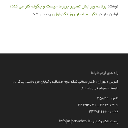
نوشته
برنامه ویرایش تصویر پریزما چیست و چگونه کار می کند؟
اولین بار در
تکرا - اخبار روز تکنولوژی
پدیدار شد.
راه های ارتباط با ما
آدرس : تهران ، ضلع شمالی فلکه دوم صادقیه , خیابان مرودشت , پلاک ۶ ,
طبقه سوم شرقی , واحد ۸
تلفن : 45829
۴۴۲۶۰۳۱۶ _ 44293671
فکس : 44383163
پست الکترونیکی : info[at]netwebco.ir