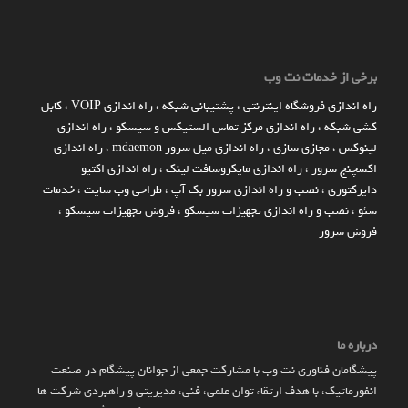
برخی از خدمات نت وب
راه اندازي فروشگاه اينترنتي
،
پشتیبانی شبکه
،
راه اندازی VOIP
،
کابل
کشی شبکه
،
راه اندازی مرکز تماس الستیکس و سیسکو
،
راه اندازی
لینوکس
،
مجازی سازی
،
راه اندازی میل سرور mdaemon
،
راه اندازی
اکسچنج سرور
،
راه اندازی مایکروسافت لینک
،
راه اندازی اکتیو
دایرکتوری
،
نصب و راه اندازی سرور بک آپ
،
طراحی وب سایت
،
خدمات
سئو
،
نصب و راه اندازی تجهیزات سیسکو
،
فروش تجهیزات سیسکو
،
فروش سرور
درباره ما
پیشگامان فناوری نت وب با مشارکت جمعی از جوانان پیشگام در صنعت
انفورماتیک، با هدف ارتقاء توان علمی، فنی، مدیریتی و راهبردی شرکت ها