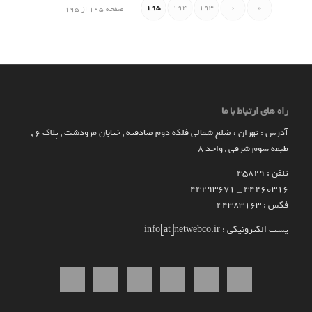
195
194
193
‹
«
صفحه 195 از 195
راه های ارتباط با ما
آدرس : تهران ، ضلع شمالی فلکه دوم صادقیه , خیابان مرودشت , پلاک ۶ ,
طبقه سوم شرقی , واحد ۸
تلفن : 45829
۴۴۲۶۰۳۱۶ _ 44293671
فکس : 44383163
پست الکترونیکی : info[at]netwebco.ir