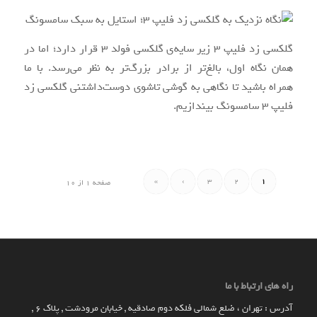
گلکسی زد فلیپ ۳ زیر سایه
ی گلکسی فولد ۳ قرار دارد؛ اما در
همان نگاه اول، بالغ
تر از برادر بزرگ
تر به
‌
نظر می
رسد. با ما
همراه باشید تا نگاهی به گوشی تاشوی دوست
داشتنی گلکسی زد
فلیپ ۳ سامسونگ بیندازیم
.
»
›
3
2
1
صفحه 1 از 10
راه های ارتباط با ما
آدرس : تهران ، ضلع شمالی فلکه دوم صادقیه , خیابان مرودشت , پلاک ۶ ,