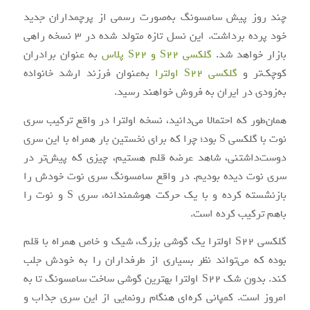
چند روز پیش سامسونگ به‌صورت رسمی از پرچمداران جدید
خود پرده برداشت. این نسل تازه متولد شده در ۳ نسخه راهی
بازار خواهد شد.
گلکسی S22 و S22 پلاس
به عنوان برادران
کوچک‌تر و
گلکسی S22 اولترا
به‌عنوان فرزند ارشد خانواده
به‌زودی در ایران به فروش خواهند رسید.
همان‌طور که احتمالا می‌دانید، نسخه اولترا در واقع ترکیب سری
نوت با گلکسی S بود؛ چرا که برای نخستین بار همراه با این سری
دوست‌داشتنی، شاهد عرضه قلم هستیم، چیزی که پیش‌تر در
سری نوت دیده‌ بودیم. در واقع سامسونگ سری نوت خودش را
بازنشسته کرده و با یک حرکت هوشمندانه، سری S و نوت را
باهم ترکیب کرده است.
گلکسی S22 اولترا یک گوشی بزرگ، شیک و خاص همراه با قلم
بوده که می‌تواند نظر بسیاری از طرفداران را به خودش جلب
کند. بدون شک S22 اولترا بهترین گوشی ساخت سامسونگ تا به
امروز است. کمپانی کره‌ای هنگام رونمایی از این سری جذاب و