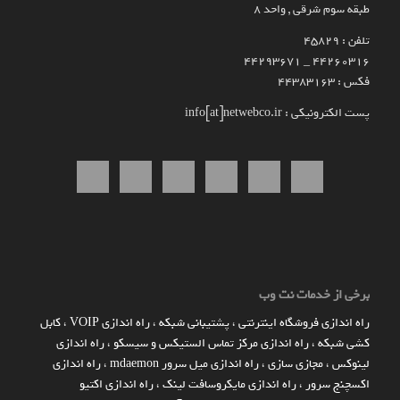
طبقه سوم شرقی , واحد ۸
تلفن : 45829
۴۴۲۶۰۳۱۶ _ 44293671
فکس : 44383163
پست الکترونیکی : info[at]netwebco.ir
برخی از خدمات نت وب
راه اندازي فروشگاه اينترنتي
،
پشتیبانی شبکه
،
راه اندازی VOIP
،
کابل
کشی شبکه
،
راه اندازی مرکز تماس الستیکس و سیسکو
،
راه اندازی
لینوکس
،
مجازی سازی
،
راه اندازی میل سرور mdaemon
،
راه اندازی
اکسچنج سرور
،
راه اندازی مایکروسافت لینک
،
راه اندازی اکتیو