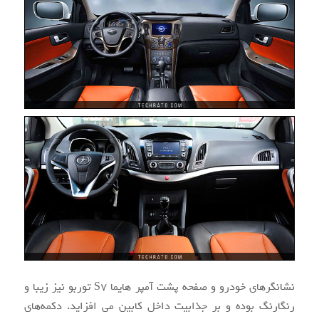
نشانگرهای خودرو و صفحه پشت آمپر هایما S7 توربو نیز زیبا و
رنگارنگ بوده و بر جذابیت داخل کابین می افزاید. دکمه‌های