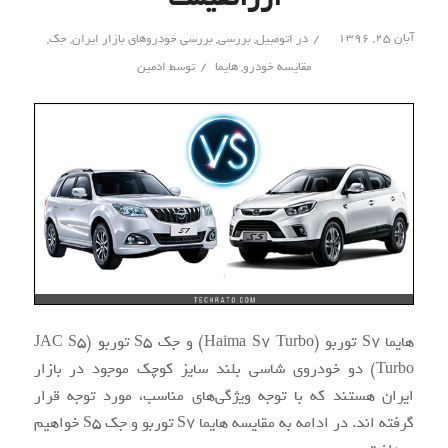
/
آبان ۲۵, ۱۳۹۶
در
اتومبیل
,
بررسی
,
بررسی خودروهای بازار ایران
,
جک
,
/
مقایسه خودرو
,
هایما
توسط
ادمین
هایما S7 توربو (Haima S7 Turbo) و جک S5 توربو (JAC S5
Turbo) دو خودروی شاسی بلند سایز کوچک موجود در بازار
ایران هستند که با توجه ویژگی‌های مناسب، مورد توجه قرار
گرفته اند. در ادامه به مقایسه هایما S7 توربو و جک S5 خواهیم