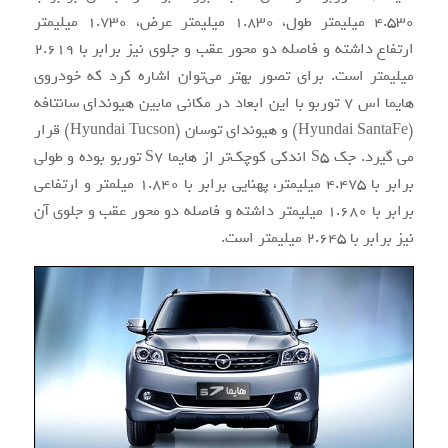
۴.۵۳۰ میلیمتر طول، ۱.۸۳۰ میلیمتر عرض، ۱.۷۳۰ میلیمتر
ارتفاع داشته و فاصله دو محور عقب و جلوی نیز برابر با ۲.۶۱۹
میلیمتر است. برای تصور بهتر می‌توان اشاره کرد که خودروی
هایما اس ۷ توربو با این ابعاد در مکانی مابین هیوندای سانتافه
(Hyundai SantaFe) و هیوندای توسان (Hyundai Tucson) قرار
می گیرد. جک S5 اندکی کوچک‌تر از هایما S7 توربو بوده و طولی
برابر با ۴.۴۷۵ میلیمتر، پهنایی برابر با ۱.۸۴۰ میلمتر و ارتفاعی
برابر با ۱.۶۸۰ میلیمتر داشته و فاصله دو محور عقب و جلوی آن
نیز برابر با ۲.۶۴۵ میلیمتر است.