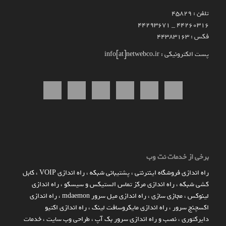
تلفن : 45829
۴۴۲۶۰۳۱۶ _ 44293671
فکس : 44383163
پست الکترونیکی : info[at]netwebco.ir
برخی از خدمات نت وب
راه اندازي فروشگاه اينترنتي
،
پشتیبانی شبکه
،
راه اندازی VOIP
،
کابل
کشی شبکه
،
راه اندازی مرکز تماس الستیکس و سیسکو
،
راه اندازی
لینوکس
،
مجازی سازی
،
راه اندازی میل سرور mdaemon
،
راه اندازی
اکسچنج سرور
،
راه اندازی مایکروسافت لینک
،
راه اندازی اکتیو
دایرکتوری
،
نصب و راه اندازی سرور بک آپ
،
طراحی وب سایت
،
خدمات