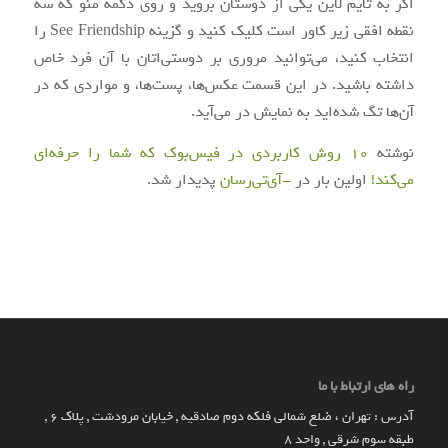
اگر به تایم لاین یکی از دوستان بروید و روی دکمه منو که سه
نقطه افقی زیر کاور است کلیک کنید و گزینه See Friendship را
انتخاب کنید، می‌توانید مروری بر دوستی‌اتان با آن فرد خاص
داشته باشید. در این قسمت عکس‌ها، پست‌ها، و مواردی که در
آن‌ها تگ شده‌اید به نمایش در می‌آید.
نوشته
10 روش کاربردی در فیس‌بوک که شما را حرفه‌ای
می‌کند!
اولین بار در
-آی‌تی‌رسان
پدیدار شد.
راه های ارتباط با ما
آدرس : تهران ، ضلع شمالی فلکه دوم صادقیه , خیابان مرودشت , پلاک ۶ ,
طبقه سوم شرقی , واحد ۸