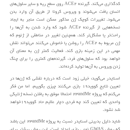
کدگذاری می‌کند. گیرنده ACE2 روی سطح ریه و سایر سلول‌های
انسان یافت می‌شوند و ویروس کرونا از طریق آن وارد بدن
می‌شود. تغییرات کوچک ژن مذکور ممکن است منجر به ایجاد
نسخه‌هایی از گیرنده ACE2 شود که وارد شدن به آ‌ن‌ها را
راحت‌تر یا مشکل‌تر کند. همچنین تغییر در مناطقی از ژنوم که
ژن مربوط به ACE2 را روشن یا خاموش می‌کنند می‌تواند نقش
مهمی در این‌ زمینه بازی کند. فعالیت کمتر ژن به معنای آن
خواهد بود که سلول‌های فرد، گیرنده‌های کمتری را برای چنگ
زدن ویروس به آن‌ها تولید کرده‌اند.
اسنایدر می‌گوید: خیلی زود است که درباره نقشی که ژن‌ها در
تعیین نتایج کووید۱۹ بازی می‌کنند چیزی بگوییم. اما من فکر
می‌کنم که پروژه 23andMe احتمالا موفق به یافتن نسخه ژنتیکی
واحدی که تعیین کند چه فردی دچار علایم حاد کووید۱۹خواهد
شد نشود.
شاید دلیل بدبینی اسنایدر نسبت به پروژه 23andMe این باشد
که روش GWAS نوعی بازی اعداد است. این روش بیشتر برای