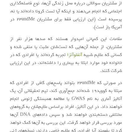
از مشتریان سوالاتی درباره محل زندگی‌ آن‌ها، نوع فاصله‌گذاری
اجتماعی که انجام می‌دهند و اینکه آیا تست کرونا داده‌اند یا نه،
پرسیده است (این ارزیابی فقط برای مشتریان 23andMe در
آمریکا باز است).
مقامات این کمپانی امیدوار هستند که صدها هزار نفر از
مشتریان، از جمله آن‌هایی که تست‌شان مثبت یا منفی شده و
کسانی که علایم شبیه
آنفلوآنزا
تجربه کرده‌اند یا افرادی که در
خانواده خود موارد ابتلا به بیماری را داشته‌اند، در این ارزیابی
شرکت کنند.
در صورتی که 23andMe بتواند پاسخ‌های کافی از افرادی که
مبتلا به کووید۱۹ شده‌اند جمع‌آوری کند، تیم تحقیقاتی آن، یک
آنالیز آماری به نام GWAS یا مطالعه همبستگی ژنومی انجام
خواهند داد. در این آنالیز، افراد براساس علایم‌شان به گروه‌های
مختلفی دسته‌بندی خواهند شد و سپس داده‌های DNA آن‌ها
مورد بررسی قرار خواهد گرفت. این بررسی به آن‌ها کمک خواهد
کرد تا بفهمند آیا افرادی که علایم خاصی دارند، نسخه‌های ژنی