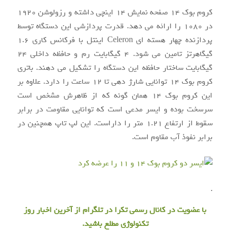
کروم بوک ۱۴ صفحه نمایش ۱۴ اینچی داشته و رزولوشن ۱۹۲۰
در ۱۰۸۰ را ارائه می دهد. قدرت پردازشی این دستگاه توسط
پردازنده چهار هسته ای Celeron اینتل با فرکانس کاری ۱.۶
گیگاهرتز تامین می شود. ۴ گیگابایت رم و حافظه داخلی ۲۴
گیگابایت ساختار حافظه این دستگاه را تشکیل می دهند. باتری
کروم بوک ۱۴ توانایی شارژ دهی تا ۱۲ ساعت را دارد. علاوه بر
این کروم بوک ۱۴ همان گونه که از ظاهرش مشخص است
سرسخت بوده و ایسر مدعی است که توانایی مقاومت در برابر
سقوط از ارتفاع ۱.۲۱ متر را داراست. این لپ تاپ همچنین در
برابر نفوذ آب مقاوم است.
.
با عضویت در
کانال رسمی تکرا
در تلگرام از آخرین اخبار روز
تکنولوژی مطلع باشید.