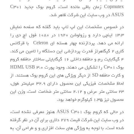
Copmutex زمان باقی مانده است، کروم بوک جدید C301
ASUS در وب سایت این شرکت ظاهر شد.
در خصوص مشخصات این لپ تاپ باید گفته که صفحه نمایش
۱۳.۳ اینچی دارد و رزولوشن ۱۹۲۰ در ۱۰۸۰ فول اچ دی را
ارائه می دهد. پردازنده چهار هسته ای Celeron با قرکانس
کاری ۲ گیگاهرتز قدرت پردازشی این دستگاه را تامین می کند.
۴ گیگابایت رم و حافظه داخلی ۱۶ گیگابایتی ساختار حافظه کروم
بوک C301 را تشکیل می دهند. وجود پورت HDMI، USB 3.0
و کارت حافظه SD از دیگر ویژگی های این کروم بوک هستند. از
لحاظ مشخصات فیزیکی این محصول دارای ۳۲.۹ میلیمتر طول،
۲۳ سانتی متر عرض و ۲.۱۲ سانتی متر ضخامت است. وزن این
محصول نیز ۱.۳۵ کیلوگرم خواهد بود.
در حالی که کروم بوک ASUS C301 هنوز معرفی نشده است،
در وب سایت این شرکت قیمت ۲۷۹ دلاری برای آن در نظر گرفته
شده است. با توجه به ویژگی های سخت افزاری و و طراحی آن، به