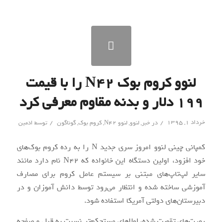
لنوو کروم بوک N42 را با قیمت
۱۹۹ دلار و بدنه مقاوم معرفی کرد
/
/
خرداد ۱, ۱۳۹۵
در
خبر
,
لنوو
,
لنوو N42
,
کروم بوک
,
گوناگون
توسط
ادمین
کمپانی چینی لنوو امروز سری جدید N را به رده کروم بوک‌های
خود افزود، اولین دستگاه این خانواده که N42 نام دارد مانند
سایر لپ‌تاپ‌های مبتنی بر سیستم عامل کروم برای مصارف
آموزشی ساخته شده و انتظار می‌رود توسط دانش آموزان و در
دبیرستان‌های دولتی آمریکا استفاده شود.
پورت‌های تقویت شده، لولاهای مستحکم‌تر نسبت به قبل و صفحه