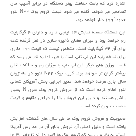
اشاره کرد که باعث حفاظت بهتر دستگاه در برابر آسیب های
تصادفی می شوند. گفته می شود قیمت کروم بوک N42 لنوو
حدوداً ۱۹۹ دلار خواهد بود.
این دستگاه صفحه نمایش ۱۴ اینچی دارد و دارای ۴ گیگابایت
رم خواهد بود و میزان فضای ذخیره سازی در نظر گرفته شده
برای آن ۳۲ گیگابایت است. مشخص نیست که قیمت ۱۹۹ دلاری
برای نسخه پایه این لپ تاپ است یا خیر. اما به نظر می رسد که
قیمت ورژن های دیگر این لپ تاپ با میزان رم و حافظه داخلی
بیشتر گران تر خواهد بود. کروم بوک N42 لنوو در ماه ژوئن
سال جاری عرضه خواهد شد. مدیر اجرایی بخش آمریکای شمالی
لنوو اعلام کرده است که از فروش کروم بوک سری N بسیار
راضی هستند و دلیل این فروش بالا را طراحی مقاوم و قیمت
مناسب عنوان کرده است.
محبوبیت و فروش کروم بوک ها طی سال های گذشته افزایش
یافته است و دلیل اصلی آن فروش بالای آن در مدارس آمریکا
است. به نظر می رسد که کروم بوک ها قصد دارند تا جای PC ها