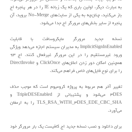
به عبارت دیگر، اولین باری که یک زبانه IE را در هر پنجره اج
باز می‌کنید، چنان‌چه به یکی از سایت‌های No-Merge بروید، آن
آن‌ها وصله
پنجره از سایر بخش‌های مرورگر اج جدا می‌شود.
نسخه جدید مرورگر مایکروسافت با قابلیت
نشده است،
ImplicitSignInEnabled به مدیران سیستم اجازه می‌دهد ویژگی
ورود غیرمستقیم را در این مرورگر غیرفعال کنند. اج ۹۳
همچنین امکان دور زدن اعلان‌های ClickOnce و DirectInvoke
مورد
را برای نوع فایل‌های خاص فراهم می‌کند.
تغییر آخر هم مربوط به پروژه کرومیوم است که موجب حذف
سوء‌استفاده
۳DES می‌شود و پشتیبانی از TripleDESEnabled و
TLS_RSA_WITH_3DES_EDE_CBC_SHA را به ارمغان
می‌آورد.
قرار می‌گیرند.
برای دانلود و نصب نسخه جدید اج کافیست یک بار مرورگر خود