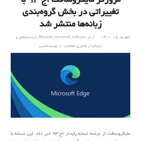
تغییراتی در بخش گروه‌بندی
یا لینک‌های
سوء‌استفاده
زبانه‌ها منتشر شد
درون آن‌ها، باز
/
شهریور ۱۵, ۱۴۰۰
در
software
,
microsoft
,
Browser
,
سیستم‌عامل و
قرار می‌گیرند.
/
نرم‌افزار
,
فناوری اطلاعات
توسط
ادمین
کردن فایل‌های
دانلود شده
'>
آلوده از
مایکروسافت از عرضه نسخه پایدار اج ۹۳ خبر داد. این نسخه با
سایت‌های