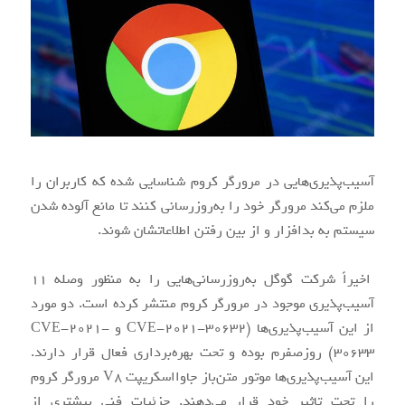
دانلود شده
آنتی‌ویروس و
آلوده از
مرورگر، باعث
سایت‌های
آسیب‌پذیری‌هایی در مرورگر کروم شناسایی شده که کاربران را
ملزم می‌کند مرورگر خود را به‌روزرسانی کنند تا مانع آلوده شدن
آلوده شدن
سیستم به بدافزار و از بین رفتن اطلاعاتشان شوند.
نامعتبر یا کلیک
اخیراً شرکت گوگل به‌روزرسانی‌هایی را به منظور وصله ۱۱
سیستم‌ها به
آسیب‌پذیری موجود در مرورگر کروم منتشر کرده است. دو مورد
روی لینک‌های
از این آسیب‌پذیری‌ها (CVE-2021-30632 و CVE-2021-
30633) روزصفرم بوده و تحت بهره‌برداری فعال قرار دارند.
بدافزارها
این آسیب‌پذیری‌ها موتور متن‌باز جاوااسکریپت V8 مرورگر کروم
مخرب، از طریق
را تحت تاثیر خود قرار می‌دهند. جزئیات فنی بیشتری از