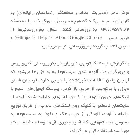
ذخیره‌شده را
مرکز ماهر (مدیریت امداد و هماهنگی رخدادهای رایانه‌ای) به
کاربران توصیه می‌کند که هرچه سریعتر مرورگر خود را به نسخه
93.0.4577.82 به‌روزرسانی کنند. اعمال به‌روزرسانی‌ها از
در پی دارد.
طریق مسیر ' Settings > Help > 'About Google Chrome و
سپس انتخاب گزینه به‌روزرسانی انجام می‌پذیرد.
قربانیان فضای
به گزارش ایسنا، کم‌توجهی کاربران در به‌روزرسانی آنتی‌ویروس
و مرورگر، باعث آلوده شدن سیستم‌ها به بدافزارها می‌شود که
از بین رفتن اطلاعات ذخیره‌شده را در پی دارد. قربانیان فضای
مجازی با
مجازی با بی‌توجهی از طریق باز کردن پیوست ایمیل‌های اسپم یا
لینک‌های درون آن‌ها، باز کردن فایل‌های دانلود شده آلوده از
سایت‌های نامعتبر یا کلیک روی لینک‌های مخرب، از طریق توزیع
بی‌توجهی از
تبلیغات آلوده، آلودگی از طریق هک و نفوذ به سیستم‌ها؛ به
خصوص سیستم‌هایی که آسیب‌پذیری آن‌ها وصله نشده است،
مورد سوء‌استفاده قرار می‌گیرند.
طریق باز کردن