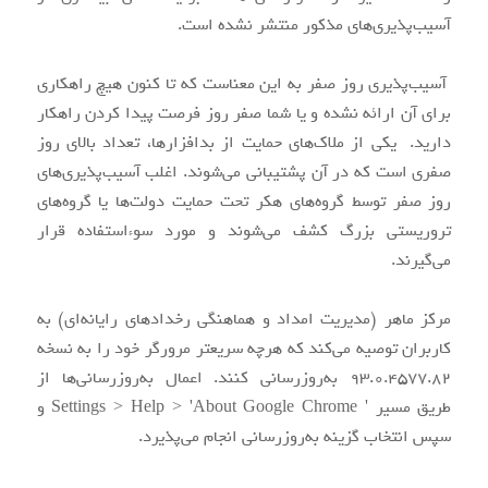
آسیب‌پذیری‌های مذکور منتشر نشده است.
می‌شود که از
توزیع تبلیغات
آسیب‌پذیری روز صفر به این معناست که تا کنون هیچ راهکاری
برای آن ارائه نشده و یا شما صفر روز فرصت پیدا کردن راهکار
بین رفتن
دارید. یکی از ملاک‌های حمایت از بدافزارها، تعداد بالای روز
آلوده، آلودگی
صفری است که در آن پشتیبانی می‌شوند. اغلب آسیب‌پذیری‌های
روز صفر توسط گروه‌های هکر تحت حمایت دولت‌ها یا گروه‌های
اطلاعات
تروریستی بزرگ کشف می‌شوند و مورد سوءاستفاده قرار
از طریق هک و
می‌گیرند.
ذخیره‌شده را
مرکز ماهر (مدیریت امداد و هماهنگی رخدادهای رایانه‌ای) به
نفوذ به
کاربران توصیه می‌کند که هرچه سریعتر مرورگر خود را به نسخه
93.0.4577.82 به‌روزرسانی کنند. اعمال به‌روزرسانی‌ها از
در پی دارد.
طریق مسیر ' Settings > Help > 'About Google Chrome و
سیستم‌ها؛ به
سپس انتخاب گزینه به‌روزرسانی انجام می‌پذیرد.
قربانیان فضای