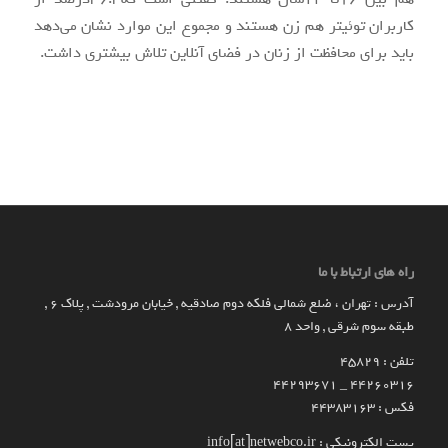
کاربران توئیتر هم زن هستند و مجموع این موارد نشان می‌دهد
باید برای محافظت از زنان در فضای آنلاین تلاش بیشتری داشت.
راه های ارتباط با ما
آدرس : تهران ، ضلع شمالی فلکه دوم صادقیه , خیابان مرودشت , پلاک ۶ ,
طبقه سوم شرقی , واحد ۸
تلفن : 45829
۴۴۲۶۰۳۱۶ _ 44293671
فکس : 44383163
پست الکترونیکی : info[at]netwebco.ir