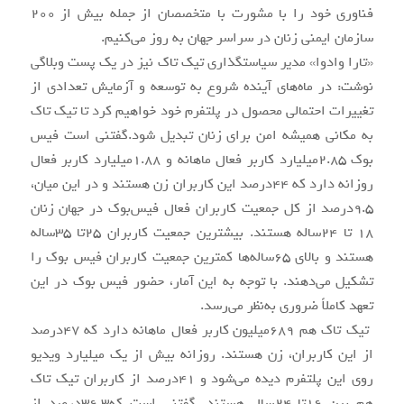
فناوری خود را با مشورت با متخصصان از جمله بیش از 200
سازمان ایمنی زنان در سراسر جهان به روز می‌کنیم.
«تارا وادوا» مدیر سیاستگذاری تیک تاک نیز در یک پست وبلاگی
نوشت: در ماه‌های آینده شروع به توسعه و آزمایش تعدادی از
تغییرات احتمالی محصول در پلتفرم خود خواهیم کرد تا تیک تاک
به مکانی همیشه امن برای زنان تبدیل شود.گفتنی است فیس
بوک ۲.۸۵میلیارد کاربر فعال ماهانه و ۱.۸۸میلیارد کاربر فعال
روزانه دارد که ۴۴درصد این کاربران زن هستند و در این میان،
۹.۵درصد از کل جمعیت کاربران فعال فیس‌بوک در جهان زنان
۱۸ تا ۲۴ساله هستند. بیشترین جمعیت کاربران ۲۵تا ۳۵ساله
هستند و بالای ۶۵ساله‌ها کمترین جمعیت کاربران فیس بوک را
تشکیل می‌دهند. با توجه به این آمار، حضور فیس بوک در این
تعهد کاملاً ضروری به‌نظر می‌رسد.
تیک تاک هم ۶۸۹میلیون کاربر فعال ماهانه دارد که ۴۷درصد
از این کاربران، زن هستند. روزانه بیش از یک میلیارد ویدیو
روی این پلتفرم دیده می‌شود و ۴۱درصد از کاربران تیک تاک
هم بین ۱۶تا ۲۴سال هستند. گفتنی است که۳۶.۳درصد از