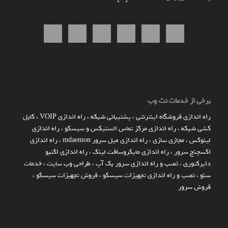
برخی از خدمات نت وب
راه اندازي فروشگاه اينترنتي
،
پشتیبانی شبکه
،
راه اندازی VOIP
،
کابل
کشی شبکه
،
راه اندازی مرکز تماس الستیکس و سیسکو
،
راه اندازی
لینوکس
،
مجازی سازی
،
راه اندازی میل سرور mdaemon
،
راه اندازی
اکسچنج سرور
،
راه اندازی مایکروسافت لینک
،
راه اندازی اکتیو
دایرکتوری
،
نصب و راه اندازی سرور بک آپ
،
طراحی وب سایت
،
خدمات
سئو
،
نصب و راه اندازی تجهیزات سیسکو
،
فروش تجهیزات سیسکو
،
فروش سرور