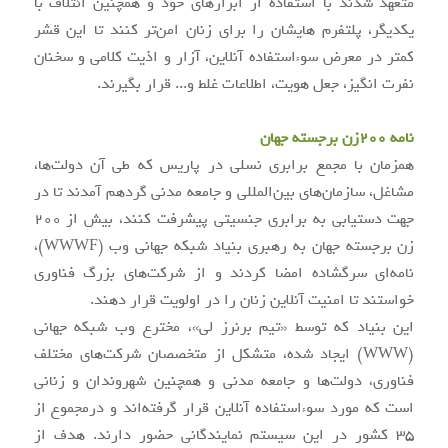
متعهد شدند با استفاده از ابزارهای خود و همچنین ائتلاف با
یکدیگر، پلتفرم هایشان را برای زنان امن‌تر کنند تا این قشر
کمتر در معرض سوء‌استفاده آنلاین، آزار و اذیت کلامی و سخنان
نفرت انگیز، جعل هویت، اطلاعات غلط و... قرار بگیرند.
نامه ۲۰۰زن برجسته جهان
همزمان با مجمع برابری نسلی در پاریس که طی آن دولت‌ها،
مشاغل، سازمان‌های بین‌المللی و جامعه مدنی گردهم آمدند تا در
جهت دستیابی به برابری جنسیتی پیشرفت کنند، بیش از 200
زن برجسته جهان به رهبری بنیاد شبکه جهانی وب (WWWF)،
نامه‌ای سرگشاده امضا کردند و از شرکت‌های بزرگ فناوری
خواستند تا امنیت آنلاین زنان را در اولویت قرار دهند.
این بنیاد که توسط «تیم برنرز لی»، مخترع وب شبکه جهانی
(WWW) ایجاد شده، متشکل از متخصصان شرکت‌های مختلف
فناوری، دولت‌ها و جامعه مدنی و همچنین شهروندان و زنانی
است که مورد سوء‌استفاده آنلاین قرار گرفته‌اند و درمجموع از
35 کشور در این سیستم نمایندگانی حضور دارند. هدف از