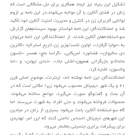
تشکیل این بنیاد نیز ایجاد همکاری برای حل مشکلاتی است که
زنان در فضای آنلاین با آن مواجه می‌شوند.در این نامه بر لزوم
توانایی کاربران زن در کنترل و مدیریت امنیت آنلاین خود تأکید
شد و امضاکنندگان این نامه خواستار بهبود سیستم‌های گزارش
سوء‌استفاده‌های آنلاین شدند. از امضاکنندگان این نامه می‌توان
به «جولیا گیلارد»، اولین نخست‌وزیر زن تاریخ استرالیا، «کاترین
دی سالیوان»، فضانورد امریکایی، «گراسا ماچ» همسر «نلسون
ماندلا»و بازیگرانی همچون«اشلی جاد»، «تندی نیوتن» و «اما
واتسون» اشاره کرد.
امضاکنندگان این نامه نوشته اند: اینترنت، موضوع اصلی قرن
21 و یک شهر دیجیتال محسوب می‌شود زیرا مکانی است که در
آن بحث و گفت‌و‌گو صورت می‌گیرد، جوامع ساخته می‌شوند،
محصولات فروخته می‌شوند و حتی افراد به شهرت می‌رسند اما
گاه سوء‌استفاده آنلاین باعث می‌شود بسیاری از زنان در میادین
این شهرهای دیجیتال احساس ناامنی کنند که این امر، تهدیدی
برای پیشرفت برابری جنسیتی به‌شمار می‌رود.
اینترنت همچون یک شمشیر دولبه برای زنان است که از یک سو