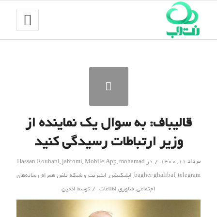
قالیباف: به سوال یک نماینده از
وزیر ارتباطات رسیدگی‌ کنید
/
مرداد ۱۱, ۱۴۰۰
در
mohamad
,
Mobile App
,
jahromi
,
Hassan Rouhani
telegram
,
bagher ghalibaf
,
اپلیکیشن
,
اینترنت و شبکه
,
تلفن همراه
,
رسانه‌های
/
اجتماعی
,
فناوری اطلاعات
توسط
ادمین