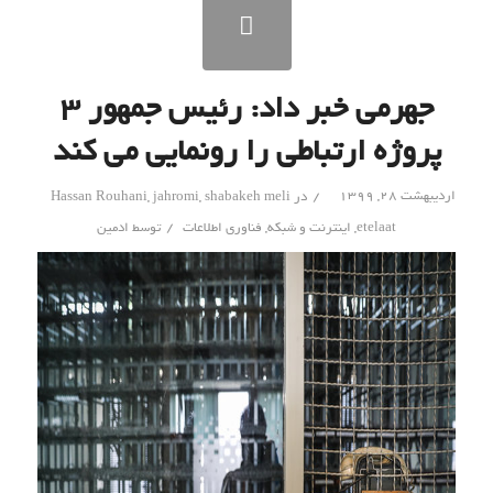
جهرمی خبر داد: رئیس جمهور ۳
پروژه ارتباطی را رونمایی می کند
/
اردیبهشت ۲۸, ۱۳۹۹
در
shabakeh meli
,
jahromi
,
Hassan Rouhani
/
etelaat
,
اینترنت و شبکه
,
فناوری اطلاعات
توسط
ادمین