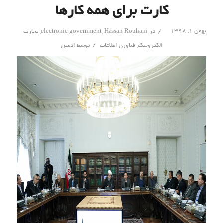
کارت برای همه کارها
/
بهمن ۱, ۱۳۹۸
در
Hassan Rouhani
,
electronic government
,
تجارت
/
الکترونیک
,
فناوری اطلاعات
توسط
ادمین