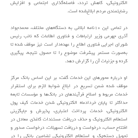
الکترونیکی، کاهش تردد، فاصله‌گذاری اجتماعی و افزایش
رضایتمندی مردم ابلاغ‌شده است.
در تمامی این ۱۰‌نامه ابلاغی به دستگاه‌های مختلف، محمدجواد
آذری جهرمی وزیر ارتباطات و فناوری اطلاعات که نائب رئیس
شورای اجرایی فناوری اطلاع را عهده‌دار است نیز موظف شده تا
به‌صورت مستمر پیشرفت موضوع را تا حصول نتیجه، پیگیری
کرده و جزئیات آن را گزارش دهد.
او درباره محورهای این خدمات گفت: بر این اساس بانک مرکز
موظف شده ضمن تسریع در ابلاغ ضوابط لازم برای استقرار
خدمات مربوط و اصلاح فرآیندهای در بانک‌ها و مؤسسات تابعه
حداکثر تا پایان خردادماه الکترونیکی شدن خدمات کیف پول
الکترونیکی، خدمات پرداخت اعتباری، پذیرش و جایگزینی
استعلام الکترونیک و حذف دریافت مستندات کاغذی معادل در
افتتاح حساب، درخواست و دریافت تسهیلات، درخواست صدور و
تحویل دسته‌چک و استعلام الکترونیکی تضامین بانکی را در