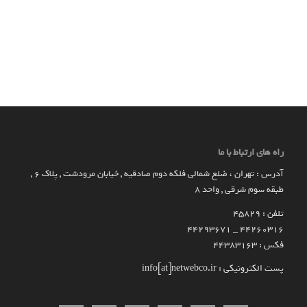
راه های ارتباط با ما
آدرس : تهران ، ضلع شمالی فلکه دوم صادقیه , خیابان مرودشت , پلاک ۶ ,
طبقه سوم شرقی , واحد ۸
تلفن : 45829
۴۴۲۶۰۳۱۶ _ 44293671
فکس : 44383163
پست الکترونیکی : info[at]netwebco.ir