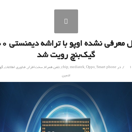
گیک‌بنچ رویت شد
/
در
Smart phone
,
Oppo
,
mediatek
,
chip
,
تلفن همراه
,
سخت‌افزار
,
فناوری اطلاعات
,
گو
ادمین