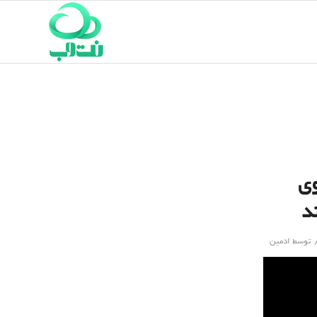
وی
د
توسط
ادمین