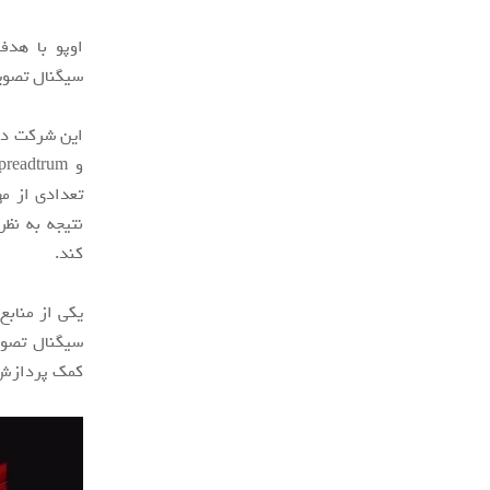
اوپو با هدف
سیگنال تصویر (ISP) اختصاصی M1 کار
تعدادی از مه
نتیجه به نظ
کند.
کمک پردازش‌ه