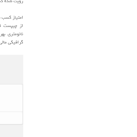
رویت شده که 
گرافیکی مالی G68 MC4 و مودم ۵G مجهز شده ا