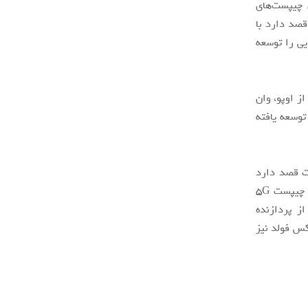
 چیپست‌های
قصد دارد با
یی را توسعه
ه در آن مهندسانی از اوپو، وان
توسعه یافته
ت قصد دارد
توسعه چیپست اختصاصی اوپو را کنار بگذارد. گفته می‌شود اوپو و شیائومی روی توسعه چیپست ۵G
از پردازنده
شو می میکس فولد نیز