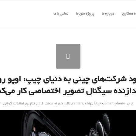
 همکاری
درباره ما
پروژه های ما
تماس با ما
د شرکت‌های چینی به دنیای چیپ: اوپو ر
دازنده سیگنال تصویر اختصاصی کار می‌کن
/
/
در
Smart phone
,
Oppo
,
chip
,
camera
,
تلفن همراه
,
سخت‌افزار
,
فناوری اطلاعات
,
گوشی