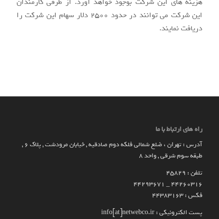
هزینه های این شرکت بوجود خواهد آورد. از طرفی کارمندان
این شرکت می توانند در حدود ۲۵۰۰ دلار سهام این شرکت را
دریافت نمایند.
راه های ارتباط با ما
آدرس : تهران ، ضلع شمالی فلکه دوم صادقیه , خیابان مرودشت , پلاک ۶ ,
طبقه سوم شرقی , واحد ۸
تلفن : 45829
۴۴۲۶۰۳۱۶ _ 44293671
فکس : 44383163
پست الکترونیکی : info[at]netwebco.ir