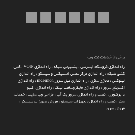
برخی از خدمات نت وب
راه اندازي فروشگاه اينترنتي
،
پشتیبانی شبکه
،
راه اندازی VOIP
،
کابل
کشی شبکه
،
راه اندازی مرکز تماس الستیکس و سیسکو
،
راه اندازی
لینوکس
،
مجازی سازی
،
راه اندازی میل سرور mdaemon
،
راه اندازی
اکسچنج سرور
،
راه اندازی مایکروسافت لینک
،
راه اندازی اکتیو
دایرکتوری
،
نصب و راه اندازی سرور بک آپ
،
طراحی وب سایت
،
خدمات
سئو
،
نصب و راه اندازی تجهیزات سیسکو
،
فروش تجهیزات سیسکو
،
فروش سرور