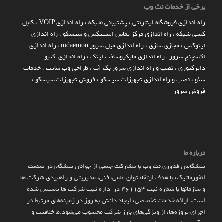
برخی از خدمات نت وب
راه اندازي فروشگاه اينترنتي
،
پشتیبانی شبکه
،
راه اندازی VOIP
،
کابل
کشی شبکه
،
راه اندازی مرکز تماس الستیکس و سیسکو
،
راه اندازی
لینوکس
،
مجازی سازی
،
راه اندازی میل سرور mdaemon
،
راه اندازی
اکسچنج سرور
،
راه اندازی مایکروسافت لینک
،
راه اندازی اکتیو
دایرکتوری
،
نصب و راه اندازی سرور بک آپ
،
طراحی وب سایت
،
خدمات
سئو
،
نصب و راه اندازی تجهیزات سیسکو
،
فروش تجهیزات سیسکو
،
فروش سرور
درباره ما
پیشگامان فناوری نت وب با مشارکت جمعی از جوانان پیشگام در صنعت
انفورماتیک، با هدف ارتقاء توان علمی، فنی، مدیریتی و راهبردی شرکت ها
و سازمان­ها با شماره ثبت 461153 در اداره ثبت شرکت ها تأسیس شده
است. ارائه خدمات تخصصی، ایجاد دانش به‌ روز در زمینه‌های مرتبط در
اجرای پروژه‌ها، از ویژگی‌های بارز شرکت محسوب می‌شود.ما خلاقیت و