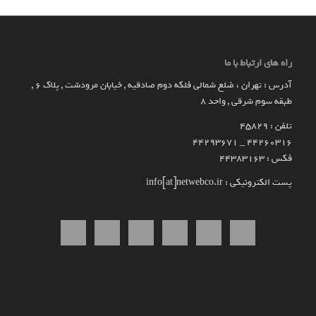
راه های ارتباط با ما
آدرس : تهران ، ضلع شمالی فلکه دوم صادقیه , خیابان مرودشت , پلاک ۶ ,
طبقه سوم شرقی , واحد ۸
تلفن : 45829
۴۴۲۶۰۳۱۶ _ 44293671
فکس : 44383163
پست الکترونیکی : info[at]netwebco.ir