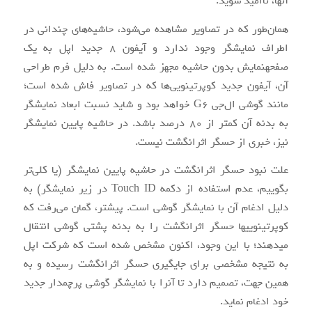
آن‏ها، ناامید شوید.
همان‌طور که در تصاویر مشاهده می‌شود، حاشیه‌های چندانی در
اطراف نمایشگر وجود ندارد و آیفون ۸ جدید اپل به یک
صفحه‎نمایش بدون حاشیه مجهز شده است. به دلیل فرم طراحی
آن، آیفون جدید کوپرتینویی‌ها که در تصاویر فاش شده است؛
مانند گوشی ال‌جی G6 خواهد بود و شاید نسبت ابعاد نمایشگر
به بدنه آن کم‏تر از ۸۰ درصد باشد. در حاشیه پایین نمایشگر
نیز، خبری از حسگر اثرانگشت نیست.
علت نبود حسگر اثرانگشت در حاشیه پایین نمایشگر (یا کلی‌تر
بگوییم، عدم استفاده از دکمه Touch ID در زیر نمایشگر) به
دلیل ادغام آن با نمایشگر گوشی است. پیش‎تر، گمان می‌رفت که
کوپرتینویی‎ها حسگر اثرانگشت را به بدنه پشتی گوشی انتقال
می‎دهند؛ با این وجود، اکنون مشخص شده است که شرکت اپل
به نتیجه مشخصی برای جای‎گیری حسگر اثرانگشت رسیده و به
همین جهت، تصمیم دارد تا آن‎را با نمایشگر گوشی پرچم‎دار جدید
خود ادغام نماید.