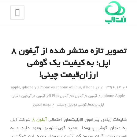
تصویر تازه منتشر شده از آیفون ۸
اپل؛ به کیفیت یک گوشی
ارزان‌قیمت چینی!
/
تیر ۱۲, ۱۳۹۶
در
iPhone
,
iphone 7S Plus
,
iPhone 7s
,
iphone 7
,
apple
iphone Apple
,
8
,
آیفون 7
,
آیفون 7s
,
آیفون 7S Plus
,
آیفون 8
,
آی‌فون
,
اخبار
,
/
اپل
,
برندها
,
گوشی موبایل و تبلت
توسط
ادمین
شایعات زیادی پیرامون قابلیت‌های احتمالی
آیفون ۸
شرکت اپل
به عنوان گوشی‎ پرچم‎دار جدید کوپرتینویی‎ها وجود دارد و به
همین جهت، گمان می‎رود که آیفون پرچم‎دار جدید این شرکت با