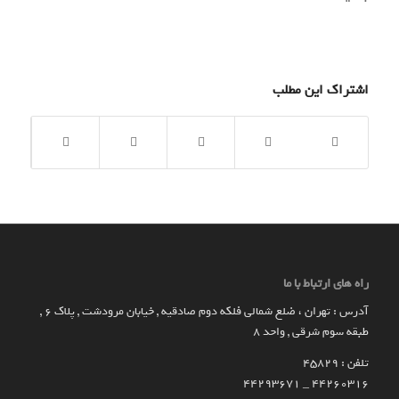
اشتراک این مطلب
راه های ارتباط با ما
آدرس : تهران ، ضلع شمالی فلکه دوم صادقیه , خیابان مرودشت , پلاک ۶ ,
طبقه سوم شرقی , واحد ۸
تلفن : 45829
۴۴۲۶۰۳۱۶ _ 44293671