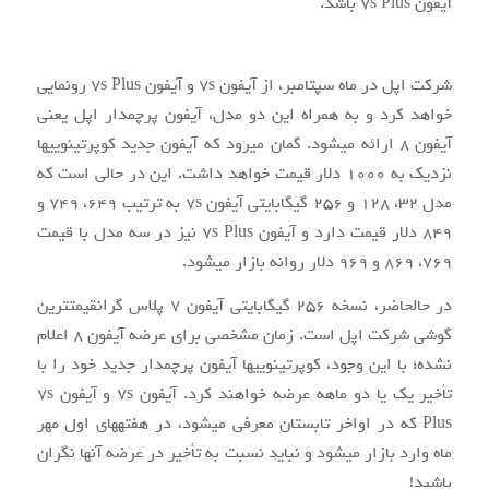
آیفون ۷s Plus باشد.
شرکت اپل در ماه سپتامبر، از آیفون ۷s و آیفون ۷s Plus رونمایی
خواهد کرد و به همراه این دو مدل، آیفون پرچم‏دار اپل یعنی
آیفون ۸ ارائه می‎شود. گمان می‏رود که آیفون جدید کوپرتینویی‏ها
نزدیک به ۱۰۰۰ دلار قیمت خواهد داشت. این در حالی است که
مدل ۳۲، ۱۲۸ و ۲۵۶ گیگابایتی آیفون ۷s به ترتیب ۶۴۹، ۷۴۹ و
۸۴۹ دلار قیمت دارد و آیفون ۷s Plus نیز در سه مدل با قیمت
۷۶۹، ۸۶۹ و ۹۶۹ دلار روانه بازار می‎شود.
در حال‎حاضر، نسخه ۲۵۶ گیگابایتی آیفون ۷ پلاس گران‎قیمت‎ترین
گوشی شرکت اپل است. زمان مشخصی برای عرضه آیفون ۸ اعلام
نشده؛ با این وجود، کوپرتینویی‎ها آیفون پرچم‎دار جدید خود را با
تأخیر یک یا دو ماهه عرضه خواهند کرد. آیفون ۷s و آیفون ۷s
Plus که در اواخر تابستان معرفی می‎شود، در هفته‏های اول مهر
ماه وارد بازار می‎شود و نباید نسبت به تأخیر در عرضه آن‎ها نگران
باشید!