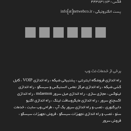
فکس : 44383163
پست الکترونیکی : info[at]netwebco.ir
برخی از خدمات نت وب
راه اندازي فروشگاه اينترنتي
،
پشتیبانی شبکه
،
راه اندازی VOIP
،
کابل
کشی شبکه
،
راه اندازی مرکز تماس الستیکس و سیسکو
،
راه اندازی
لینوکس
،
مجازی سازی
،
راه اندازی میل سرور mdaemon
،
راه اندازی
اکسچنج سرور
،
راه اندازی مایکروسافت لینک
،
راه اندازی اکتیو
دایرکتوری
،
نصب و راه اندازی سرور بک آپ
،
طراحی وب سایت
،
خدمات
سئو
،
نصب و راه اندازی تجهیزات سیسکو
،
فروش تجهیزات سیسکو
،
فروش سرور