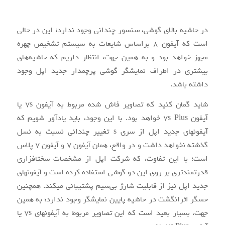
در حاشیه بالای گوشی، سنسور چندانی وجود ندارد؛ این در حالی
است که آیفون ۸ براساس شایعات به سیستم تشخیص چهره
مجهز خواهد بود و به همین جهت، انتظار داریم که حاشیه‌های
بیشتری در اطراف نمایشگر گوشی پرچم‎دار جدید اپل وجود
داشته باشد.
شاید گمان کنید که تصاویر فاش شده مربوط به آیفون ۷s یا
آیفون ۷s Plus خواهد بود. با این وجود، باید یادآور شویم که
آیفون‎های جدید اپل از سری s تغییر چندانی نسبت به نسل
گذشته نخواهد داشت و در واقع، همان آیفون ۷ و آیفون ۷ پلاس
است؛ با این تفاوت، که شرکت اپل از مشخصات سخت‎افزاری
قدرت‎مندتری بر روی این دو گوشی استفاده کرده است و آیفون‎های
جدید اپل نیز از قابلیت شارژ بی‌سیم پشتیبانی می‎کند. هم‏چنین
حسگر اثرانگشت در حاشیه پایین نمایشگر وجود ندارد؛ به همین
جهت، بسیار بعید است که این تصاویر مربوط به آیفون‎های ۷s یا