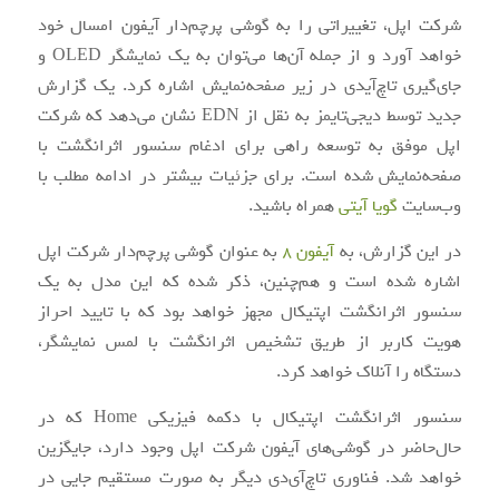
شرکت اپل، تغییراتی را به گوشی‌ پرچم‌دار آیفون امسال خود
خواهد آورد و از جمله آن‌ها می‌توان به یک نمایشگر OLED و
جای‌گیری تاچ‌آی‎دی در زیر صفحه‌نمایش اشاره کرد. یک گزارش
جدید توسط دیجی‌تایمز به نقل از EDN نشان می‌دهد که شرکت
اپل موفق به توسعه راهی برای ادغام سنسور اثرانگشت با
صفحه‌نمایش شده است. برای جزئیات بیشتر در ادامه مطلب با
وب‌سایت
گویا آی‎تی
همراه باشید.
در این گزارش، به
آیفون ۸
به عنوان گوشی پرچم‌دار شرکت اپل
اشاره شده است و هم‌چنین، ذکر شده که این مدل به یک
سنسور اثرانگشت اپتیکال مجهز خواهد بود که با تایید احراز
هویت کاربر از طریق تشخیص اثرانگشت با لمس نمایشگر،
دستگاه را آنلاک خواهد کرد.
سنسور اثرانگشت اپتیکال با دکمه فیزیکی Home که در
حال‌حاضر در گوشی‌های آیفون شرکت اپل وجود دارد، جایگزین
خواهد شد. فناوری تاچ‌آی‌دی دیگر به صورت مستقیم جایی در