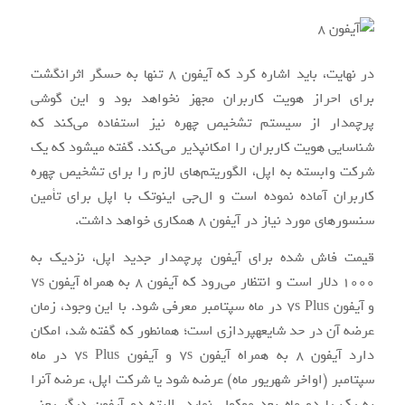
در نهایت، باید اشاره کرد که آیفون ۸ تنها به حسگر اثرانگشت
برای احراز هویت کاربران مجهز نخواهد بود و این گوشی
پرچم‎دار از سیستم تشخیص چهره نیز استفاده می‌کند که
شناسایی هویت کاربران را امکان‎پذیر می‌کند. گفته می‎شود که یک
شرکت وابسته به اپل، الگوریتم‌های لازم را برای تشخیص چهره
کاربران آماده نموده است و ال‌جی اینوتک با اپل برای تأمین
سنسورهای مورد نیاز در آیفون ۸ همکاری خواهد داشت.
قیمت فاش شده برای آیفون پرچم‏دار جدید اپل، نزدیک به
۱۰۰۰ دلار است و انتظار می‌رود که آیفون ۸ به همراه آیفون ۷s
و آیفون ۷s Plus در ماه سپتامبر معرفی شود. با این وجود، زمان
عرضه آن در حد شایعه‎پردازی است؛ همان‎طور که گفته شد، امکان
دارد آیفون ۸ به همراه آیفون ۷s و آیفون ۷s Plus در ماه
سپتامبر (اواخر شهریور ماه) عرضه شود یا شرکت اپل، عرضه آن‎را
به یک یا دو ماه بعد موکول نماید. البته دو آیفون دیگر یعنی