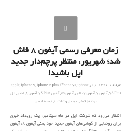
زمان معرفی رسمی آیفون ۸ فاش
شد؛ شهریور، منتظر پرچم‌دار جدید
اپل باشید!
/
خرداد ۶, ۱۳۹۶
در
iphone
,
iPhone 7s
,
iphone 7 plus
,
iphone 7
,
apple
7S Plus
,
آیفون 7
,
آیفون 7 پلاس
,
آیفون 7s
,
آیفون 7S Plus
,
آیفون 8
,
اخبار
,
اپل
,
/
برندها
,
گوشی موبایل و تبلت
توسط
ادمین
انتظار می‌رود که شرکت اپل در ماه سپتامبر، یک رویداد خبری
برای رونمایی از گوشی‌های آیفون جدید خود یعنی آیفون ۸، آیفون