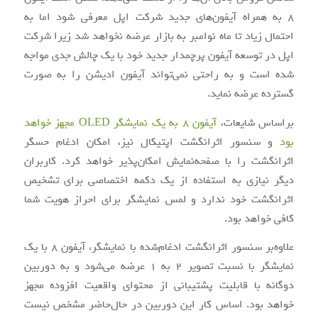
۸ به همراه آیفون‌های جدید شرکت اپل معرفی شود اما به
احتمال زیاد تا ماه نوامبر به بازار عرضه نخواهد شد زیرا شرکت
اپل در توسعه آیفون پرچم‎دار جدید خود با یک چالش جدی مواجه
شده است و به راحتی نمی‌تواند آیفون ادیشن را به صورت
گسترده عرضه نماید.
براساس شایعات،
آیفون ۸ به یک نمایشگر OLED مجهز خواهد
بود
و سنسور اثرانگشت اپتیکال نیز، امکان ادغام حسگر
اثرانگشت را با صفحه‌نمایش امکان‌پذیر خواهد کرد. کاربران
دیگر نیازی به استفاده از یک دکمه اختصاصی برای تشخیص
اثرانگشت خود ندارد و لمس نمایشگر برای احراز هویت شما
کافی خواهد بود.
علاوه‌بر سنسور اثرانگشت ادغام‌شده با نمایشگر، آیفون ۸ با یک
نمایشگر با نسبت تصویر ۲ به ۱ عرضه می‌شود و به دوربین
دوگانه با قابلیت پشتیبانی از محتوای واقعیت افزوده مجهز
خواهد بود. اساس کار این دوربین در حال‌حاضر مشخص نیست