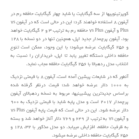
کوپرتینویی‎ها از سه گیگابایت یا شاید چهار گیگابایت حافظه رم در
آیفون ۸ استفاده خواهند کرد؛ این در حالی است که در آیفون ۷s
Plus و آیفون ۷s Plus حافظه رم به ترتیب ۳ و ۲ گیگابایت خواهد
بود. آیفون پرچم‎دار جدید اپل، هم‎چنین تنها در دو نسخه با ۱۲۸
و ۲۵۶ گیگابایت عرضه می‎شود؛ با این وجود، ممکن است تنوع
حافظه داخلی دستگاه تغییر یابد تا اپل، خریداران را نسبت به
انتخاب مدل رده‎بالا با ۲۵۶ گیگابایت حافظه مجاب نماید.
آن‎طور که در شایعات پیشین آمده است، آیفون ۸ با قیمتی نزدیک
به ۱۰۰۰ دلار عرضه خواهد شد؛ قیمت درنظر گرفته شده
براساس جدیدترین پیش‎بینی‎ها، مربوط به نسخه رده‎بالای آیفون
پرچم‎دار ۲۰۱۷ است و مدل پایه شاید با قیمتی نزدیک به ۹۰۰
دلار عرضه شود. این در حالی است که قیمت پایه آیفون ۷s Plus
و آیفون ۷s به ترتیب از ۶۴۹ و ۷۶۹ دلار آغاز خواهد شد و بسته
به ظرفیت حافظه، افزایش می‎یابد. دو مدل مذکور با ۳۲، ۱۲۸ و
۲۵۶ گیگابایت حافظه داخلی عرضه می‎شود.