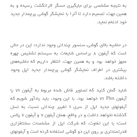
به نتیجه مشخصی برای جای‎گیری حسگر اثرانگشت رسیده و به
همین جهت، تصمیم دارد تا آن‎را با نمایشگر گوشی پرچم‎دار جدید
خود ادغام نماید.
در حاشیه بالای گوشی، سنسور چندانی وجود ندارد؛ این در حالی
است که آیفون ۸ براساس شایعات به سیستم تشخیص چهره
مجهز خواهد بود و به همین جهت، انتظار داریم که حاشیه‌های
بیشتری در اطراف نمایشگر گوشی پرچم‎دار جدید اپل وجود
داشته باشد.
شاید گمان کنید که تصاویر فاش شده مربوط به آیفون ۷s یا
آیفون ۷s Plus خواهد بود. با این وجود، باید یادآور شویم که
آیفون‎های جدید اپل از سری s تغییر چندانی نسبت به نسل
گذشته نخواهد داشت و در واقع، همان آیفون ۷ و آیفون ۷ پلاس
است؛ با این تفاوت، که شرکت اپل از مشخصات سخت‎افزاری
قدرت‎مندتری بر روی این دو گوشی استفاده کرده است و آیفون‎های