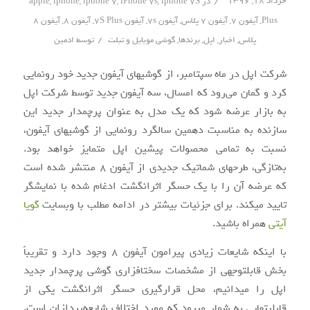
/
خرداد ۱۸, ۱۳۹۶
در
iphone 7S
,
iPhone 7s
,
iphone 7
,
iphone
,
apple
Plus
,
آیفون 7
,
آیفون 7 پلاس
,
آیفون 7s
,
آیفون 7S Plus
,
آیفون 8
,
آیفون ۸
/
پلاس
,
اخبار
,
اپل
,
برندها
,
گوشی موبایل و تبلت
توسط
ادمین
شرکت اپل در ماه سپتامبر، از گوشی‎های آیفون جدید خود رونمایی
کرد و گمان می‌رود که امسال، سه آیفون جدید توسط شرکت اپل
به بازار عرضه شود که یک مدل به عنوان پرچم‎دار جدید این
سازنده به مناسبت دهمین سالگرد رونمایی از گوشی‎های آیفون،
نسبت به تمامی محصولات پیشین اپل متمایز خواهد بود.
به‌تازگی، طرح‎های شماتیک جدیدی از آیفون ۸ منتشر شده است
که عرضه آن را با یک حسگر اثرانگشت ادغام شده با نمایشگر
تایید می‎کند. برای جزئیات بیشتر در ادامه مطلب با وب‎سایت
گویا
آی‎تی
همراه باشید.
با اینکه شایعات زیادی پیرامون آیفون ۸ وجود دارد و تقریباً
بخش قابل‎توجهی از مشخصات سخت‎افزاری گوشی پرچم‎دار جدید
اپل را می‎دانیم، محل قرارگیری حسگر اثرانگشت یکی از
قابلیت‎هایی به شمار می‎رود که مورد اختلاف شایعه‌پردازان است.