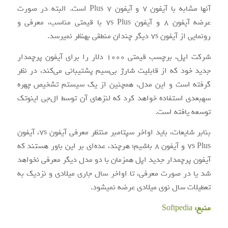
آن‎ها مشابه با آیفون ۷ و آیفون ۷ Plus است. البته در صورت
عرضه آیفون ۸ و آیفون ۷s Plus با قیمتی مناسب، معرفی و
رونمایی از آیفون ۷s دیگر چندان منطقی به‏نظر نمی‏رسد.
شرکت اپل، برچسب قیمتی ۱۰۰۰ دلار را برای آیفون پرچم‎دار
جدید خود که از قابلیت شارژ بی‌سیم پشتیبانی می‎‌کند، در نظر
گرفته است و این مدل، هم‎چنین از یک سیستم تشخیص چهره
سه‎بعدی استفاده خواهد کرد که لنزهای آن توسط ال‌جی اینوتک
توسعه یافته است.
بنابر شایعات، باید اواخر سپتامبر منتظر معرفی آیفون ۷s، آیفون
۷s Plus و آیفون ۸ باشیم؛ هرچند، عده‌ای بر این باور هستند که
آیفون پرچم‏دار جدید اپل هم‎زمان با دو مدل دیگر معرفی نخواهد
شد یا در صورت معرفی، تا اواخر سال جاری میلادی و نزدیک به
تعطیلات سال نوی میلادی عرضه نمی‎شود.
منبع:
Softpedia