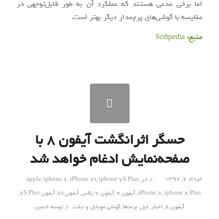
اما برخی مدعی هستند که عملکرد آن به طور قابل‌توجهی در
مقایسه با گوشی‌های پرچم‎دار دیگر بهتر است.
منبع:
Softpedia
حسگر اثرانگشت آیفون ۸ با
صفحه‌نمایش ادغام خواهد شد
/
خرداد ۶, ۱۳۹۶
در
,
iphone 7S Plus
,
iPhone 7s
,
iphone 7
,
apple
iphone 8 Plus
,
iPhone 8
,
آیفون 7
,
آیفون 7 پلاس
,
آیفون 7s
,
آیفون 7S Plus
,
/
آیفون 8
,
اخبار
,
اپل
,
برندها
,
گوشی موبایل و تبلت
توسط
ادمین