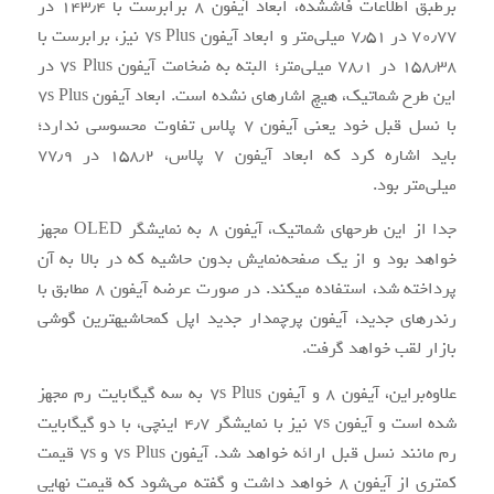
برطبق اطلاعات فاش‎شده، ابعاد آیفون ۸ برابرست با ۱۴۳٫۴ در
۷۰٫۷۷ در ۷٫۵۱ میلی‌متر و ابعاد آیفون ۷s Plus نیز، برابرست با
۱۵۸٫۳۸ در ۷۸٫۱ میلی‌متر؛ البته به ضخامت آیفون ۷s Plus در
این طرح شماتیک، هیچ اشاره‎ای نشده است. ابعاد آیفون ۷s Plus
با نسل قبل خود یعنی آیفون ۷ پلاس تفاوت محسوسی ندارد؛
باید اشاره کرد که ابعاد آیفون ۷ پلاس، ۱۵۸٫۲ در ۷۷٫۹
میلی‌متر بود.
جدا از این طرح‏های شماتیک، آیفون ۸ به نمایشگر OLED مجهز
خواهد بود و از یک صفحه‌نمایش بدون حاشیه که در بالا به آن
پرداخته شد، استفاده می‎کند. در صورت عرضه آیفون ۸ مطابق با
رندرهای جدید، آیفون پرچم‎دار جدید اپل کم‎حاشیه‎ترین گوشی
بازار لقب خواهد گرفت.
علاوه‌براین، آیفون ۸ و آیفون ۷s Plus به سه گیگابایت رم مجهز
شده است و آیفون ۷s نیز با نمایشگر ۴٫۷ اینچی، با دو گیگابایت
رم مانند نسل قبل ارائه خواهد شد. آیفون ۷s Plus و ۷s قیمت
کم‎تری از آیفون ۸ خواهد داشت و گفته می‌شود که قیمت نهایی