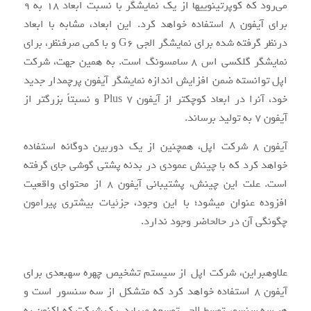
می‌رود که کوپرتینویی‎ها از یک نمایشگر با نسبت ابعاد ۱۸ به ۹
برای آیفون ۸ استفاده خواهد کرد. این ابعاد، مشابه با ابعاد
درنظر گرفته شده برای نمایشگر ال‎جی G6 و با کمی صرف‎نظر، برای
نمایشگر گلکسی اس ۸ سامسونگ است. به همین جهت، شرکت
اپل توانسته ضمن افزایش اندازه نمایشگر آیفون پرچم‎دار جدید
خود، آن‎را در ابعاد کوچک‎تر از آیفون ۷ Plus و نسبتاً بزرگ‎تر از
آیفون ۷ به تولید برساند.
آیفون ۸ شرکت اپل، هم‎چنین از یک دوربین دوگانه استفاده
خواهد کرد که با چینش عمودی در بدنه پشتی گوشی جای گرفته
است. علت این چینش، پشتیبانی آیفون ۸ از محتوای واقعیت
افزوده عنوان می‎شود؛ با این وجود، جزئیات بیشتری پیرامون
چگونگی آن در حال‎حاضر وجود ندارد.
علاوه‎براین، شرکت اپل از سیستم تشخیص چهره سه‎بعدی برای
آیفون ۸ استفاده خواهد کرد که متشکل از سه سنسور است و
هر سه سنسور توسط ال‎جی توسعه می‎یابد. یک شرکت که اکنون به