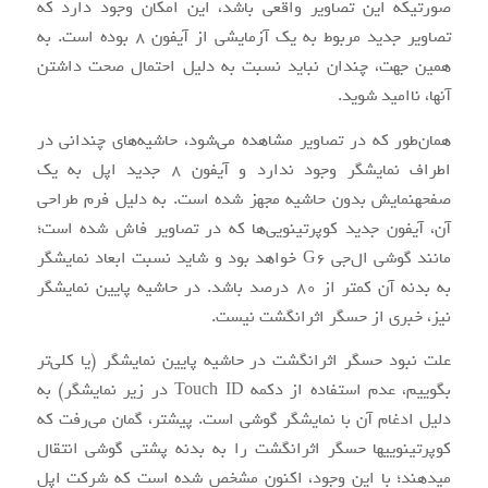
صورتی‎که این تصاویر واقعی باشد، این امکان وجود دارد که
تصاویر جدید مربوط به یک آزمایشی از آیفون ۸ بوده است. به
همین جهت، چندان نباید نسبت به دلیل احتمال صحت‎ داشتن
آن‏ها، ناامید شوید.
همان‌طور که در تصاویر مشاهده می‌شود، حاشیه‌های چندانی در
اطراف نمایشگر وجود ندارد و آیفون ۸ جدید اپل به یک
صفحه‎نمایش بدون حاشیه مجهز شده است. به دلیل فرم طراحی
آن، آیفون جدید کوپرتینویی‌ها که در تصاویر فاش شده است؛
مانند گوشی ال‌جی G6 خواهد بود و شاید نسبت ابعاد نمایشگر
به بدنه آن کم‏تر از ۸۰ درصد باشد. در حاشیه پایین نمایشگر
نیز، خبری از حسگر اثرانگشت نیست.
علت نبود حسگر اثرانگشت در حاشیه پایین نمایشگر (یا کلی‌تر
بگوییم، عدم استفاده از دکمه Touch ID در زیر نمایشگر) به
دلیل ادغام آن با نمایشگر گوشی است. پیش‎تر، گمان می‌رفت که
کوپرتینویی‎ها حسگر اثرانگشت را به بدنه پشتی گوشی انتقال
می‎دهند؛ با این وجود، اکنون مشخص شده است که شرکت اپل