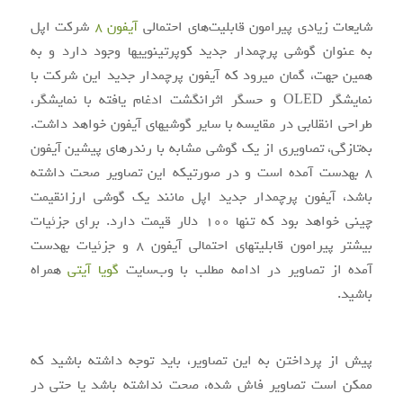
شایعات زیادی پیرامون قابلیت‌های احتمالی
آیفون ۸
شرکت اپل
به عنوان گوشی‎ پرچم‎دار جدید کوپرتینویی‎ها وجود دارد و به
همین جهت، گمان می‎رود که آیفون پرچم‎دار جدید این شرکت با
نمایشگر OLED و حسگر اثرانگشت ادغام یافته با نمایشگر،
طراحی انقلابی در مقایسه با سایر گوشی‎های آیفون خواهد داشت.
به‌تازگی، تصاویری از یک گوشی مشابه با رندرهای پیشین آیفون
۸ به‎دست آمده است و در صورتی‎که این تصاویر صحت داشته
باشد، آیفون پرچم‎دار جدید اپل مانند یک گوشی ارزان‎قیمت
چینی خواهد بود که تنها ۱۰۰ دلار قیمت دارد. برای جزئیات
بیشتر پیرامون قابلیت‎های احتمالی آیفون ۸ و جزئیات به‎دست
آمده از تصاویر در ادامه مطلب با وب‌سایت
گویا آی‎تی
همراه
باشید.
پیش از پرداختن به این تصاویر، باید توجه داشته باشید که
ممکن است تصاویر فاش شده، صحت نداشته باشد یا حتی در