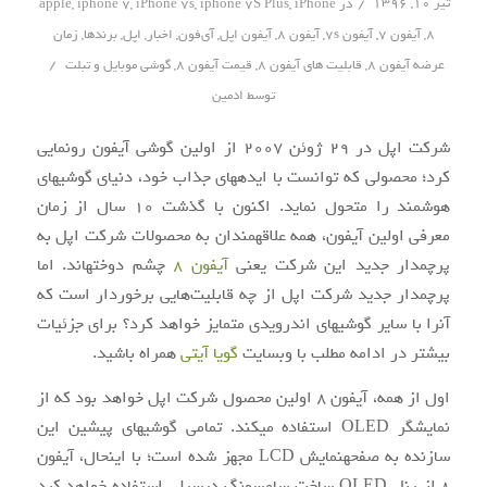
/
تیر ۱۰, ۱۳۹۶
در
iPhone
,
iphone 7S Plus
,
iPhone 7s
,
iphone 7
,
apple
8
,
آیفون 7
,
آیفون 7s
,
آیفون 8
,
آیفون اپل
,
آی‌فون
,
اخبار
,
اپل
,
برندها
,
زمان
/
عرضه آیفون 8
,
قابلیت های آیفون 8
,
قیمت آیفون 8
,
گوشی موبایل و تبلت
توسط
ادمین
شرکت اپل در ۲۹ ژوئن ۲۰۰۷ از اولین گوشی آیفون رونمایی
کرد؛ محصولی که توانست با ایده‎های جذاب خود، دنیای گوشی‎های
هوشمند را متحول نماید. اکنون با گذشت ۱۰ سال از زمان
معرفی اولین آیفون، همه علاقه‎مندان به محصولات شرکت اپل به
پرچم‎دار جدید این شرکت یعنی
آیفون ۸
چشم دوخته‎اند. اما
پرچم‎دار جدید شرکت اپل از چه قابلیت‌هایی برخوردار است که
آن‎را با سایر گوشی‎های اندرویدی متمایز خواهد کرد؟ برای جزئیات
بیشتر در ادامه مطلب با وب‎سایت
گویا آی‎تی
همراه باشید.
اول از همه، آیفون ۸ اولین محصول شرکت اپل خواهد بود که از
نمایشگر OLED استفاده می‎کند. تمامی گوشی‎های پیشین این
سازنده به صفحه‎نمایش LCD مجهز شده است؛ با این‎حال، آیفون
۸ از پنل OLED ساخت سامسونگ دیسپلی استفاده خواهد کرد