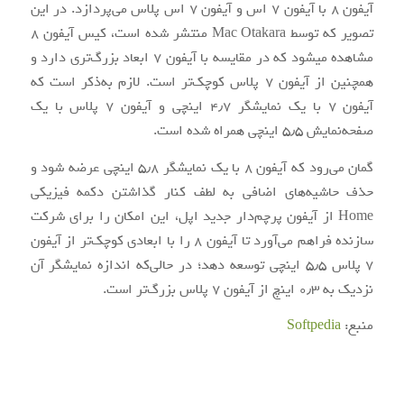
آیفون ۸ با آیفون ۷ اس و آیفون ۷ اس پلاس می‌پردازد. در این
تصویر که توسط Mac Otakara منتشر شده است، کیس آیفون ۸
مشاهده می‎شود که در مقایسه با آیفون ۷ ابعاد بزرگ‌تری دارد و
هم‎چنین از آیفون ۷ پلاس کوچک‌تر است. لازم به‌ذکر است که
آیفون ۷ با یک نمایشگر ۴٫۷ اینچی و آیفون ۷ پلاس با یک
صفحه‌نمایش ۵٫۵ اینچی همراه شده است.
گمان می‌رود که آیفون ۸ با یک نمایشگر ۵٫۸ اینچی عرضه شود و
حذف حاشیه‌های اضافی به لطف کنار گذاشتن دکمه فیزیکی
Home از آیفون پرچم‌دار جدید اپل، این امکان را برای شرکت
سازنده فراهم می‌آورد تا آیفون ۸ را با ابعادی کوچک‌تر از آیفون
۷ پلاس ۵٫۵ اینچی توسعه دهد؛ در حالی‌که اندازه نمایشگر آن
نزدیک به ۰٫۳ اینچ از آیفون ۷ پلاس بزرگ‌تر است.
منبع:
Softpedia