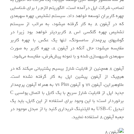
تصاحب شرکت اپل درآمده است، الگوریتم لازم را برای شناسایی
چهره کاربران توسعه خواهد داد. سیستم تشخیص چهره سه‎بعدی
که در آیفون ۸ به کار گرفته می‎شود، به مراتب از سیستم
تشخیص چهره گلکسی اس ۸ کاربردی‎تر خواهد بود زیرا در
گوشی‎های پرچم‎دار سامسونگ، تنها یک عکس با چهره کاربر
مقایسه می‎شود؛ حال آنکه در آیفون ۸، چهره کاربر به صورت
سه‎بعدی شبیه‎سازی شده و با نمونه پیش‌فرض، مقایسه می‌شود.
آیفون ۸ هم‎چنین از قابلیت شارژ بی‎سیم پشتیبانی می‎کند که در
هیچ‎یک از آیفون پیشین اپل به کار گرفته نشده است.
علاوه‎براین، آیفون ۷s و آیفون ۷s Plus به همراه آیفون پرچم‎دار
جدید اپل از قابلیت شارژ سریع با یک کابل با اتصال یواس‎بی C
برخوردار است؛ با این وجود برای استفاده از این کابل، باید یک
تبدیل USB-C به لایتنینگ خریداری کنید یا از مبدل موجود در
جعبه آیفون ۸ استفاده نمایید.