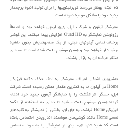
که البته، به‎نظر می‌رسد کوپرتینویی‎ها را برای تولید انبوه پرچم‎دار
جدید خود با مشکل مواجه نموده است.
نمایشگر آیفون ۸ شرکت اپل، ۵٫۸ اینچی خواهد بود و احتمالاً
رزولوشن نمایشگر به Quad HD افزایش پیدا می‎کند. این گوشی
برخلاف تمامی آیفون‎های قبلی، از یک صفحه‎نمایش بدون حاشیه
برخوردار خواهد بود و همین موضوع باعث شده است تا بسیاری
منتظر عرضه آن به بازار باشند.
حاشیه‎های اضافی اطراف نمایشگر به لطف حذف دکمه فیزیکی
Home در آیفون ۸، به کم‎ترین مقدار ممکن رسیده است. شرکت
اپل، حسگر اثرانگشت را با نمایشگر آیفون جدید خود ادغام
کرده؛ همین موضوع باعث می‎شود تا نیازی به استفاده از دکمه
فیزیکی Home نباشد. به جای آن، بخشی از نمایشگر به کلیدهای
لمسی Home مانند گوشی‌های هوشمند اندرویدی اختصاص یافته
است که شاید تنها ۰٫۲ اینچ از نمایشگر را به خود اختصاص