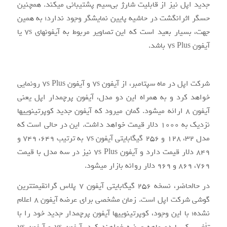
جدید اپل نیز از قابلیت شارژ بی‌سیم پشتیبانی می‎کند. هم‏چنین
حسگر اثرانگشت در حاشیه پایین نمایشگر وجود ندارد؛ به همین
جهت، بسیار بعید است که این تصاویر مربوط به آیفون‎های ۷s یا
آیفون ۷s Plus باشد.
شرکت اپل در ماه سپتامبر، از آیفون ۷s و آیفون ۷s Plus رونمایی
خواهد کرد و به همراه این دو مدل، آیفون پرچم‏دار اپل یعنی
آیفون ۸ ارائه می‎شود. گمان می‏رود که آیفون جدید کوپرتینویی‏ها
نزدیک به ۱۰۰۰ دلار قیمت خواهد داشت. این در حالی است که
مدل ۳۲، ۱۲۸ و ۲۵۶ گیگابایتی آیفون ۷s به ترتیب ۶۴۹، ۷۴۹ و
۸۴۹ دلار قیمت دارد و آیفون ۷s Plus نیز در سه مدل با قیمت
۷۶۹، ۸۶۹ و ۹۶۹ دلار روانه بازار می‎شود.
در حال‎حاضر، نسخه ۲۵۶ گیگابایتی آیفون ۷ پلاس گران‎قیمت‎ترین
گوشی شرکت اپل است. زمان مشخصی برای عرضه آیفون ۸ اعلام
نشده؛ با این وجود، کوپرتینویی‎ها آیفون پرچم‎دار جدید خود را با