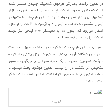
در همین رابطه، به‌تازگی طرح‎های شماتیک جدیدی منتشر شده
است که نشان می‎دهد شرکت اپل، امسال با سه آیفون به بازار
گوشی‎های پرچم‎دار هجوم خواهد برد. در این طرح‌ها، البته تنها دو
آیفون مشخص شده است؛ آیفون ۸ و آیفون ۷s Plus. با این‎حال،
انتظار می‌رود که آیفون ۷s با نمایشگر ۴٫۷ اینچی نیز توسط
شرکت اپل در حال توسعه باشد.
آیفون ۸ در این طرح، به نمایشگری بدون حاشیه مجهز شده است
و دوربین دوگانه آن با چینش عمودی در پنل پشتی جلب‌توجه
می‌کند. هم‏چنین، خبری از یک حفره مجزا برای جای‎گیری سنسور
تشخیص اثرانگشت در آن نیست؛ همین موضوع باعث می‎شود تا
عرضه آیفون ۸ با سنسور اثرانگشت ادغام یافته با نمایشگر
محتمل باشد.
آیفون ۸