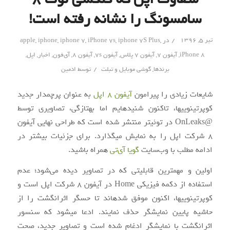
سامسونگ را نشانه رفته است!
/
تیر ۵, ۱۳۹۶
در
,
iphone 7S Plus
,
iPhone 7s
,
iphone 7
,
iphone
,
apple
iPhone 8
,
آیفون 7
,
آیفون 7 پلاس
,
آیفون 7s
,
آیفون 8
,
آی‌فون
,
اخبار
,
اپل
,
/
برندها
,
گوشی موبایل و تبلت
توسط
ادمین
شایعات زیادی را پیرامون
آیفون ۸ اپل
به عنوان پرچم‎دار جدید
کوپرتینویی‎ها، تاکنون شنیده‎ایم اما به‎تازگی، تصاویری توسط
@OnLeaks در توئیتر منتشر شده است که طراحی نهایی آیفون
۸ شرکت اپل را به نمایش می‎گذارد. برای جزئیات بیشتر در
ادامه مطلب با وب‌سایت
گویا آی‌تی
همراه باشید.
اولین و مهم‎ترین قابلیتی که در تصاویر دیده می‌شود؛ عدم
استفاده از دکمه فیزیکی Home در آیفون ۸ شرکت اپل است و
کوپرتینویی‎ها، اکنون موفق شده‎اند تا حسگر اثرانگشت را از
حاشیه پایین نمایشگر حذف نمایند. ادعا می‎شود که سنسور
اثرانگشت با نمایشگر ادغام شده است و تصاویر جدید، صحت