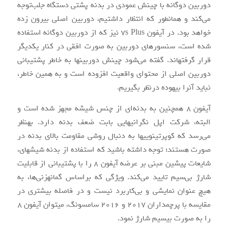
دوربین دوگانه با چینش عمودی در بدنه پشتی دستگاه جلب‌توجه
می‌کند و همان‏طور که انتظار داشتیم، دوربین اصلی بیرون زده
خواهد بود. در آیفون ۷s Plus نیز که از دوربین دوگانه استفاده
شده است، سنسورهای دوربین به صورت افقی در کنار یک‎دیگر
قرار گرفته‎اند. گفته می‌شود چینش دوربین‎ها به خاطر پشتیبانی
دوربین اصلی از محتوای واقعیت افزوده است و به همین خاطر،
نباید آن‎را بیهوده درنظر بگیریم.
آیفون ۸ هم‏چنین به بدنه‌ای از چنس شیشه مجهز شده است و
البته، شرکت اپل نگرانی‎هایی بابت ضعف بدنه دارد. به‎نظر
می‌رسد که کوپرتینویی‎ها به دنبال روشی مقاومت بالای بدنه در
صورت هستند؛ توجه داشته باشید که استفاده از بدنه شیشه‎ای،
شایعات پیشین مبنی بر عرضه آیفون ۸ را با پشتیبانی از قابلیت
شارژ بی‌سیم تایید می‌کند. ویژگی که براساس گمانه‎زنی‌ها، به
هیچ عنوان نمایشی و بی‌کاربرد نیست و در فاصله بیشتری در
مقایسه با پرچم‎داران ۲۰۱۷ و ۲۰۱۶ سامسونگ، می‎توان آیفون ۸
را به صورت بی‎سیم شارژ نمود.