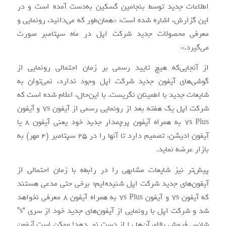
اطلاعات جدید توسط بنجامین گسکین به‌دست آمده است و در
این گزارش، اشاره شده است: «همان‌طور که می‌دانید، رونمایی و
معرفی محصولات جدید شرکت اپل در ماه سپتامبر صورت
می‌گیرد.»
از آنجایی‌که هیچ تایید رسمی بر زمان احتمالی رونمایی از
گوشی‌های آیفون جدید شرکت اپل وجود ندارد، نمی‌توان به
شایعات جدید با اطمینان نگریست. با این‌حال، اعلام شده است که
شرکت اپل یک هفته بعد از رونمایی رسمی از آیفون ۷s و آیفون
۷s Plus به همراه آیفون پرچم‎دار جدید خود یعنی آیفون ۸ یا
آیفون ادیشن، تصمیم دارد تا آن‎ها را در ۲۵ سپتامبر (۴ مهر) به
بازار عرضه نماید.
پیش‌تر نیز شایعات مشابهی را در رابطه با زمان احتمالی از
آیفون‌های جدید شرکت اپل شنیده‌ایم؛ برخی حتی مدعی هستند
که آیفون ۷s و آیفون ۷s Plus به همراه آیفون ۸ معرفی نخواهد
شد و شرکت اپل با رونمایی از آیفون‌های جدید خود از سری “s”
شانس فروش بالای آن‌ها را از دست نمی‌دهد! ممکن است آیفون