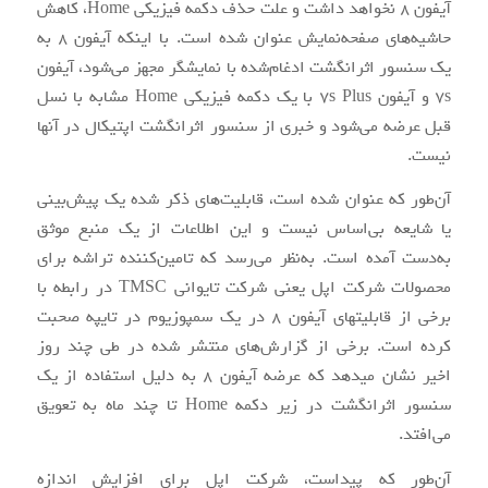
آیفون ۸ نخواهد داشت و علت حذف دکمه فیزیکی Home، کاهش
حاشیه‌های صفحه‌نمایش عنوان شده است. با اینکه آیفون ۸ به
یک سنسور اثرانگشت ادغام‌شده با نمایشگر مجهز می‌شود، آیفون
۷s و آیفون ۷s Plus با یک دکمه فیزیکی Home مشابه با نسل
قبل عرضه می‌شود و خبری از سنسور اثرانگشت اپتیکال در آن‎ها
نیست.
آن‌طور که عنوان شده است، قابلیت‌های ذکر شده یک پیش‌بینی
یا شایعه بی‌اساس نیست و این اطلاعات از یک منبع موثق
به‌دست آمده است. به‌نظر می‌رسد که تامین‌کننده تراشه برای
محصولات شرکت اپل یعنی شرکت تایوانی TMSC در رابطه با
برخی از قابلیت‎های آیفون ۸ در یک سمپوزیوم در تایپه صحبت
کرده است. برخی از گزارش‌های منتشر شده در طی چند روز
اخیر نشان می‎دهد که عرضه آیفون ۸ به دلیل استفاده از یک
سنسور اثرانگشت در زیر دکمه Home تا چند ماه به تعویق
می‌افتد.
آن‌طور که پیداست، شرکت اپل برای افزایش اندازه