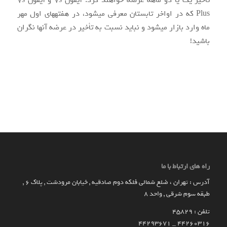
تأخیر یک یا دو ماهه عرضه خواهند کرد. آیفون ۷s و آیفون ۷s
Plus که در اواخر تابستان معرفی می‎شود، در هفته‏های اول مهر
ماه وارد بازار می‎شود و نباید نسبت به تأخیر در عرضه آن‎ها نگران
باشید!
راه های ارتباط با ما
آدرس : تهران ، ضلع شمالی فلکه دوم صادقیه , خیابان مرودشت , پلاک ۶ ,
طبقه سوم شرقی , واحد ۸
تلفن : 45829
۴۴۲۶۰۳۱۶ _ 44293671