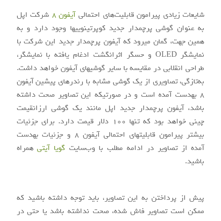
شایعات زیادی پیرامون قابلیت‌های احتمالی
آیفون ۸
شرکت اپل
به عنوان گوشی‎ پرچم‎دار جدید کوپرتینویی‎ها وجود دارد و به
همین جهت، گمان می‎رود که آیفون پرچم‎دار جدید این شرکت با
نمایشگر OLED و حسگر اثرانگشت ادغام یافته با نمایشگر،
طراحی انقلابی در مقایسه با سایر گوشی‎های آیفون خواهد داشت.
به‌تازگی، تصاویری از یک گوشی مشابه با رندرهای پیشین آیفون
۸ به‎دست آمده است و در صورتی‎که این تصاویر صحت داشته
باشد، آیفون پرچم‎دار جدید اپل مانند یک گوشی ارزان‎قیمت
چینی خواهد بود که تنها ۱۰۰ دلار قیمت دارد. برای جزئیات
بیشتر پیرامون قابلیت‎های احتمالی آیفون ۸ و جزئیات به‎دست
آمده از تصاویر در ادامه مطلب با وب‌سایت
گویا آی‎تی
همراه
باشید.
پیش از پرداختن به این تصاویر، باید توجه داشته باشید که
ممکن است تصاویر فاش شده، صحت نداشته باشد یا حتی در