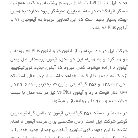
جدید اپل نیز از قابلیت شارژ بی‌سیم پشتیبانی می‎کند. هم‏چنین
حسگر اثرانگشت در حاشیه پایین نمایشگر وجود ندارد؛ به همین
جهت، بسیار بعید است که این تصاویر مربوط به آیفون‎های ۷s یا
آیفون ۷s Plus باشد.
شرکت اپل در ماه سپتامبر، از آیفون ۷s و آیفون ۷s Plus رونمایی
خواهد کرد و به همراه این دو مدل، آیفون پرچم‏دار اپل یعنی
آیفون ۸ ارائه می‎شود. گمان می‏رود که آیفون جدید کوپرتینویی‏ها
نزدیک به ۱۰۰۰ دلار قیمت خواهد داشت. این در حالی است که
مدل ۳۲، ۱۲۸ و ۲۵۶ گیگابایتی آیفون ۷s به ترتیب ۶۴۹، ۷۴۹ و
۸۴۹ دلار قیمت دارد و آیفون ۷s Plus نیز در سه مدل با قیمت
۷۶۹، ۸۶۹ و ۹۶۹ دلار روانه بازار می‎شود.
در حال‎حاضر، نسخه ۲۵۶ گیگابایتی آیفون ۷ پلاس گران‎قیمت‎ترین
گوشی شرکت اپل است. زمان مشخصی برای عرضه آیفون ۸ اعلام
نشده؛ با این وجود، کوپرتینویی‎ها آیفون پرچم‎دار جدید خود را با