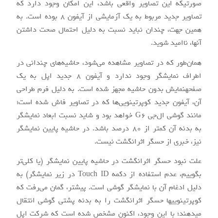
صورتی‎که این تصاویر واقعی باشد، این امکان وجود دارد که
تصاویر جدید مربوط به یک آزمایشی از آیفون ۸ بوده است. به
همین جهت، چندان نباید نسبت به دلیل احتمال صحت‎ داشتن
آن‏ها، ناامید شوید.
همان‌طور که در تصاویر مشاهده می‌شود، حاشیه‌های چندانی در
اطراف نمایشگر وجود ندارد و آیفون ۸ جدید اپل به یک
صفحه‎نمایش بدون حاشیه مجهز شده است. به دلیل فرم طراحی
آن، آیفون جدید کوپرتینویی‌ها که در تصاویر فاش شده است؛
مانند گوشی ال‌جی G6 خواهد بود و شاید نسبت ابعاد نمایشگر
به بدنه آن کم‏تر از ۸۰ درصد باشد. در حاشیه پایین نمایشگر
نیز، خبری از حسگر اثرانگشت نیست.
علت نبود حسگر اثرانگشت در حاشیه پایین نمایشگر (یا کلی‌تر
بگوییم، عدم استفاده از دکمه Touch ID در زیر نمایشگر) به
دلیل ادغام آن با نمایشگر گوشی است. پیش‎تر، گمان می‌رفت که
کوپرتینویی‎ها حسگر اثرانگشت را به بدنه پشتی گوشی انتقال
می‎دهند؛ با این وجود، اکنون مشخص شده است که شرکت اپل