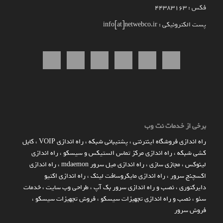
فکس : 44383163
پست الکترونیکی : info[at]netwebco.ir
برخی از خدمات نت وب
راه اندازي فروشگاه اينترنتي
،
پشتیبانی شبکه
،
راه اندازی VOIP
،
کابل
کشی شبکه
،
راه اندازی مرکز تماس الستیکس و سیسکو
،
راه اندازی
لینوکس
،
مجازی سازی
،
راه اندازی میل سرور mdaemon
،
راه اندازی
اکسچنج سرور
،
راه اندازی مایکروسافت لینک
،
راه اندازی اکتیو
دایرکتوری
،
نصب و راه اندازی سرور بک آپ
،
طراحی وب سایت
،
خدمات
سئو
،
نصب و راه اندازی تجهیزات سیسکو
،
فروش تجهیزات سیسکو
،
فروش سرور