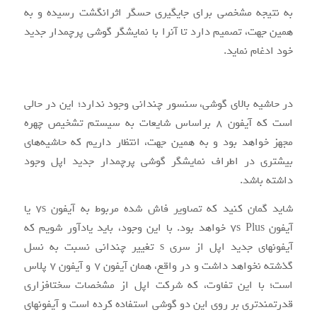
به نتیجه مشخصی برای جای‎گیری حسگر اثرانگشت رسیده و به
همین جهت، تصمیم دارد تا آن‎را با نمایشگر گوشی پرچم‎دار جدید
خود ادغام نماید.
در حاشیه بالای گوشی، سنسور چندانی وجود ندارد؛ این در حالی
است که آیفون ۸ براساس شایعات به سیستم تشخیص چهره
مجهز خواهد بود و به همین جهت، انتظار داریم که حاشیه‌های
بیشتری در اطراف نمایشگر گوشی پرچم‎دار جدید اپل وجود
داشته باشد.
شاید گمان کنید که تصاویر فاش شده مربوط به آیفون ۷s یا
آیفون ۷s Plus خواهد بود. با این وجود، باید یادآور شویم که
آیفون‎های جدید اپل از سری s تغییر چندانی نسبت به نسل
گذشته نخواهد داشت و در واقع، همان آیفون ۷ و آیفون ۷ پلاس
است؛ با این تفاوت، که شرکت اپل از مشخصات سخت‎افزاری
قدرت‎مندتری بر روی این دو گوشی استفاده کرده است و آیفون‎های