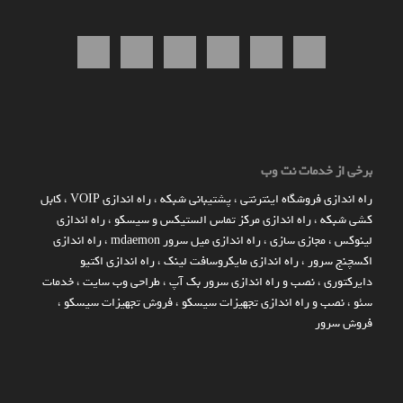
برخی از خدمات نت وب
راه اندازي فروشگاه اينترنتي
،
پشتیبانی شبکه
،
راه اندازی VOIP
،
کابل
کشی شبکه
،
راه اندازی مرکز تماس الستیکس و سیسکو
،
راه اندازی
لینوکس
،
مجازی سازی
،
راه اندازی میل سرور mdaemon
،
راه اندازی
اکسچنج سرور
،
راه اندازی مایکروسافت لینک
،
راه اندازی اکتیو
دایرکتوری
،
نصب و راه اندازی سرور بک آپ
،
طراحی وب سایت
،
خدمات
سئو
،
نصب و راه اندازی تجهیزات سیسکو
،
فروش تجهیزات سیسکو
،
فروش سرور