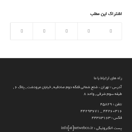
اشتراک این مطلب
راه های ارتباط با ما
آدرس : تهران ، ضلع شمالی فلکه دوم صادقیه , خیابان مرودشت , پلاک ۶ ,
طبقه سوم شرقی , واحد ۸
تلفن : 45829
۴۴۲۶۰۳۱۶ _ 44293671
فکس : 44383163
پست الکترونیکی : info[at]netwebco.ir