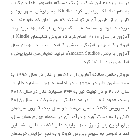
در سال 2007 این شرکت از یک دستگاه مخصوص خواندن کتاب
به نام Kindle رونمایی کرد. Kindle به وای‌فای مجهز بود و
کاربران از طریق آن می‌توانستند که هر زمان که بخواهند، به
خرید، دانلود و مطالعه طیف گسترده‌ای از کتاب‌ها بپردازند.
آمازون در سال 2010 اعلام کرد که فروش کتاب‌های Kindle از
فروش کتاب‌های فیزیکی، پیشی گرفته است. در همان سال
آمازون با بخش Amazon Studios، تولید نمایش‌های تلویزیونی و
فیلم‌های خود را آغاز کرد.
فروش خالص سالانه آمازون از 510 هزار دلار در سال 1995 به
600 میلیون دلار در 1998 و در ادامه به 19.1 میلیارد دلار در
سال 2008 و در نهایت نیز به 233 میلیارد دلار در سال 2018
رسید. حدود نیمی از درآمد عملیاتی این شرکت در سال 2018
از سرویس AWS حاصل می‌شد. دو سال بعد، آمازون سودهای
کلانی را به دست آورد و درآمد آن در سه‌ماه چهارم همان سال،
برای اولین بار از مرز 100 میلیارد دلار گذشت. دلیل اعظم این
اعداد نجومی به شیوع ویروس کرونا و به تبع افزایش خریدهای