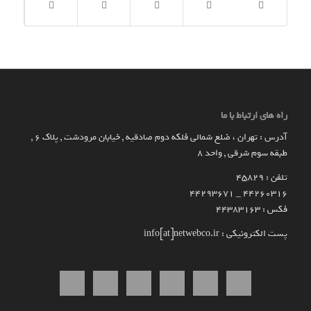
راه های ارتباط با ما
آدرس : تهران ، ضلع شمالی فلکه دوم صادقیه , خیابان مرودشت , پلاک ۶ ,
طبقه سوم شرقی , واحد ۸
تلفن : 45829
۴۴۲۶۰۳۱۶ _ 44293671
فکس : 44383163
پست الکترونیکی : info[at]netwebco.ir