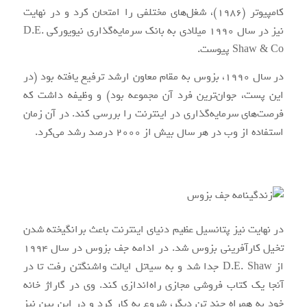
کامپیوتر (1986)، شغل‌های مختلفی را امتحان کرد و در نهایت
نیز در سال 1990 میلادی به بانک سرمایه‌گذاری نیویورکی D.E.
Shaw & Co پیوست.
در سال 1990، بزوس به مقام معاون ارشد ترفیع یافته بود (در
این پست، جوان‌ترین فرد آن مجموعه بود) و وظیفه داشت که
فرصت‌های سرمایه‌گذاری در اینترنت را بررسی کند. در آن زمان
استفاده از وب در هر سال بیش از 2000 درصد رشد می‌کرد.
در نهایت نیز پتانسیل عظیم دنیای اینترنت باعث برانگیخته شدن
تخیل کارآفرینی بزوس شد. در ادامه جف بزوس در سال 1994
از D.E. Shaw جدا شد و به سیاتل ایالت واشنگتن رفت تا در
آنجا یک کتاب فروشی مجازی راه‌اندازی کند. وی در گاراژ خانه
خود به همراه چند تن دیگر، شروع به کار کرد و در این بین نیز