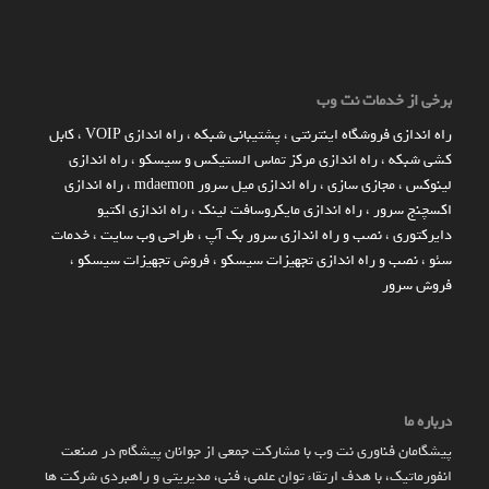
برخی از خدمات نت وب
راه اندازي فروشگاه اينترنتي
،
پشتیبانی شبکه
،
راه اندازی VOIP
،
کابل
کشی شبکه
،
راه اندازی مرکز تماس الستیکس و سیسکو
،
راه اندازی
لینوکس
،
مجازی سازی
،
راه اندازی میل سرور mdaemon
،
راه اندازی
اکسچنج سرور
،
راه اندازی مایکروسافت لینک
،
راه اندازی اکتیو
دایرکتوری
،
نصب و راه اندازی سرور بک آپ
،
طراحی وب سایت
،
خدمات
سئو
،
نصب و راه اندازی تجهیزات سیسکو
،
فروش تجهیزات سیسکو
،
فروش سرور
درباره ما
پیشگامان فناوری نت وب با مشارکت جمعی از جوانان پیشگام در صنعت
انفورماتیک، با هدف ارتقاء توان علمی، فنی، مدیریتی و راهبردی شرکت ها