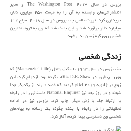
بزوس در سال 2013، The Washington Post و سایر
انتشاراتی‌های وابسته به آن را به قیمت 250 میلیون دلار،
خریداری کرد. ثروت خالص جف بزوس در سال 2018، مبلغ 112
میلیارد دلار برآورد شد و این باعث شد که وی به ثروتمندترین
شخص روی کره زمین بدل شود.
زندگی شخصی
جف بزوس در سال 1993 با مکنزی تاتل (Mackenzie Tuttle) که
وی را پیش‌تر در D.E. Shaw ملاقات کرده بود، ازدواج کرد. این
زوج در ژانویه 2019 اعلام کردند که قصد دارند از یکدیگر جدا
شوند و در روز بعد نیز National Enquirer داستانی را در رابطه
با ارتباط جف با زنی دیگر، چاپ کرد. بزوس نیز در ادامه
تحقیقاتی را در رابطه با اینکه چگونه یک رسانه به پیام‌های
شخصی وی دسترسی پیدا کرده، آغاز کرد.