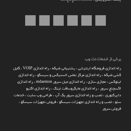
برخی از خدمات نت وب
راه اندازي فروشگاه اينترنتي
،
پشتیبانی شبکه
،
راه اندازی VOIP
،
کابل
کشی شبکه
،
راه اندازی مرکز تماس الستیکس و سیسکو
،
راه اندازی
لینوکس
،
مجازی سازی
،
راه اندازی میل سرور mdaemon
،
راه اندازی
اکسچنج سرور
،
راه اندازی مایکروسافت لینک
،
راه اندازی اکتیو
دایرکتوری
،
نصب و راه اندازی سرور بک آپ
،
طراحی وب سایت
،
خدمات
سئو
،
نصب و راه اندازی تجهیزات سیسکو
،
فروش تجهیزات سیسکو
،
فروش سرور