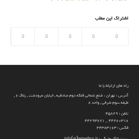
اشتراک این مطلب
راه های ارتباط با ما
آدرس : تهران ، ضلع شمالی فلکه دوم صادقیه , خیابان مرودشت , پلاک ۶ ,
طبقه سوم شرقی , واحد ۸
تلفن : 45829
۴۴۲۶۰۳۱۶ _ 44293671
فکس : 44383163
پست الکترونیکی : info[at]netwebco.ir