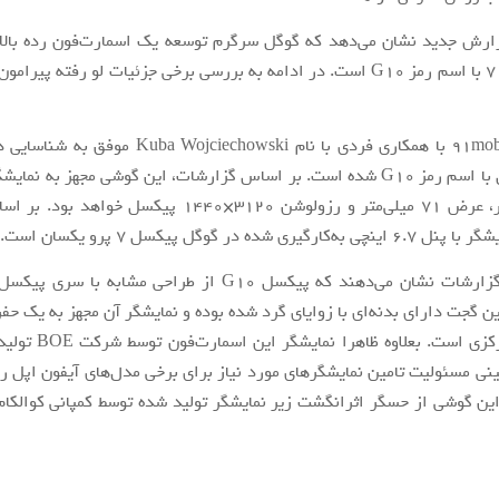
ارش جدید نشان می‌دهد که گوگل سرگرم توسعه یک اسمارت‌فون رده بالا ن
سری پیکسل 7 با اسم رمز G10 است. در ادامه به بررسی برخی جزئیات لو رفته پ
وبسایت 91mobiles با همکاری فردی با نام  Wojciechowski
گوگل پیکسل با اسم رمز G10 شده است. بر اساس گزارشات، این گوشی مجهز به نما
155 میلی‌متر، عرض 71 میلی‌متر و رزولوشن 3120×1440 پیکسل خ
گیری شده در گوگل پیکسل 7 پرو یکسان است.
ین گجت دارای بدنه‌ای با زوایای گرد شده بوده و نمایشگر آن مجهز به یک حف
در قسمت مرکزی است. بعلاوه 
ی مسئولیت تامین نمایشگرهای مورد نیاز برای برخی مدل‌های آیفون اپل را 
 این گوشی از حسگر اثرانگشت زیر نمایشگر تولید شده توسط کمپانی کوالکام