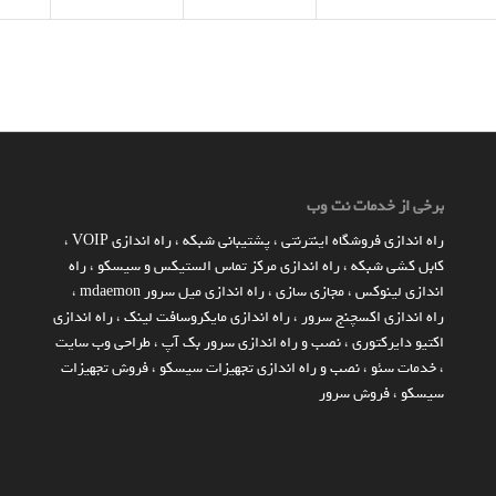
برخی از خدمات نت وب
راه اندازي فروشگاه اينترنتي
،
پشتیبانی شبکه
،
راه اندازی VOIP
،
کابل کشی شبکه
،
راه اندازی مرکز تماس الستیکس و سیسکو
،
راه
اندازی لینوکس
،
مجازی سازی
،
راه اندازی میل سرور mdaemon
،
راه اندازی اکسچنج سرور
،
راه اندازی مایکروسافت لینک
،
راه اندازی
اکتیو دایرکتوری
،
نصب و راه اندازی سرور بک آپ
،
طراحی وب سایت
،
خدمات سئو
،
نصب و راه اندازی تجهیزات سیسکو
،
فروش تجهیزات
سیسکو
،
فروش سرور