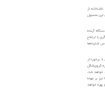
اشناخته از
یرامون این محصول
Kuba موفق به شناسایی دستگاه آینده
یشگری با ارتفاع
واهد بود. بر اساس شنیده‌ها
بعلاوه برخی گزارشات نشان می‌دهند که پیکسل G10 از طراحی مشابه با سری پیکسل 7 برخوردار
ره کروی‌شکل
ظاهرا نمایشگر این اسمارت‌فون توسط شرکت BOE تولید خواهد شد.
نیز بر عهده
 بهره خواهد