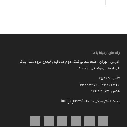
راه های ارتباط با ما
آدرس : تهران ، ضلع شمالی فلکه دوم صادقیه , خیابان مرودشت , پلاک
۶ , طبقه سوم شرقی , واحد ۸
تلفن : 45829
۴۴۲۶۰۳۱۶ _ 44293671
فکس : 44383163
پست الکترونیکی : info[at]netwebco.ir