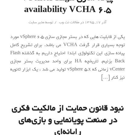
availability VCHA 6.5
/
آذر ۱۷, ۱۳۹۵
در
مقالات نت وب
توسط
مدیر سایت
یکی از قابلیت هایی که در بستر مجازی سازی vSphere 6.5 مورد
توجه بسیاری قرار گرفت VCHA می باشد. برای تشریح کامل
پیاده سازی این تکنولوژی ابتدا احتیاج داریم به گذشته Flash
Back بزنیم. تاریخچه HA برای واحد مدیریت بستر مجازی
vCenter زمانی که vSphere 5.x تولید می شد ، یک ابزار ثانویه
نیز کنار […]
نبود قانون حمایت از مالکیت فکری
در صنعت پویانمایی و بازی‌های
رایانه‌ای