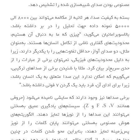
مصنوعی بودن صدای شبیه‌سازی شده را تشخیص دهد.
بسته به کیفیت صدا، هر ثانیه از مکالمه می‌تواند بین 8000 الی
50000 نمونه داده جهت تحلیل را در بر داشته باشد.
بالاسوبرامانیان می‌گوید: “چیزی که ما به دنبال آن هستیم،
محدودیت‌های گفتاری ناشی از تکامل انسان‌ها هستند. به‌عنوان
مثال، دو صدای آواز، حداقل تفاوت‌هایی را با یکدیگر دارند، زیرا
به دلیل محدودیت‌های فیزیکی، نمی‌توان برخی از عبارات را از
حدی سریع‌تر بیان کرد. مثلا با شنیدن برخی از صداهای ترکیبی،
می‌گوییم که امکان ندارد این صدا متعلق به یک انسان باشد،
زیرا برای ادای آن، فرد باید یک گردن 7 فوتی داشته باشد.”
برخی صداها نیز وجود دارند که سایشی نامیده می‌شود (حروفی
همانند F ،S ،V و Z). سیستم‌های یادگیری عمیق به‌سختی
می‌توانند این صداها را از نویزها تمایز دهند. الگوریتم‌های
هوش مصنوعی به‌سختی می‌توانند پایان کلمات را از نویز
پس‌زمینه تمایز دهند، بنابراین محو شدن کلمات در چنین
مدل‌هایی، بیش از گفتار واقعی انسان‌ها رخ می‌دهد. به همین