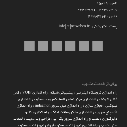
تلفن : 45829
۴۴۲۶۰۳۱۶ _ 44293671
فکس : 44383163
پست الکترونیکی : info[at]netwebco.ir
برخی از خدمات نت وب
راه اندازي فروشگاه اينترنتي
،
پشتیبانی شبکه
،
راه اندازی VOIP
،
کابل
کشی شبکه
،
راه اندازی مرکز تماس الستیکس و سیسکو
،
راه اندازی
لینوکس
،
مجازی سازی
،
راه اندازی میل سرور mdaemon
،
راه اندازی
اکسچنج سرور
،
راه اندازی مایکروسافت لینک
،
راه اندازی اکتیو
دایرکتوری
،
نصب و راه اندازی سرور بک آپ
،
طراحی وب سایت
،
خدمات
سئو
،
نصب و راه اندازی تجهیزات سیسکو
،
فروش تجهیزات سیسکو
،