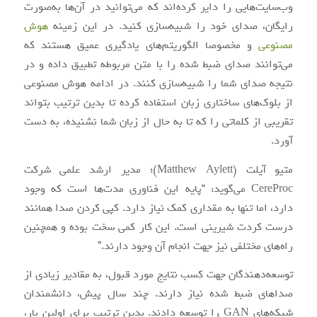
وب‌سایت‌هایی را دایر کرده‌اند که می‌توانید در آن‌ها به‌صورت
رایگان، صدای خود را شبیه‌سازی کنید. در این زمینه
هوش
مصنوعی
و مخصوصا الگوریتم‌های یادگیری عمیق هستند که
می‌توانند صدای ضبط شده را با متن مربوطه تطبیق داده و در
نتیجه صدای شما را شبیه‌سازی کنند. در ادامه هوش مصنوعی
از بلوک‌های ساختاری زبان استفاده کرده تا بدین ترتیب بتواند
تقریبی از کلماتی را که تا به حال از زبان شما نشنیده، به دست
آورد.
متیو آیلت (Matthew Aylett)؛ مدیر ارشد علمی شرکت
CereProc می‌گوید: “پایه این فناوری مدت‌ها است که وجود
دارد، اما تنها به مقداری کمک نیاز دارد. کپی کردن صدا همانند
درست کردت شیرینی است. این کار کمی سخت بوده و همچنین
راه‌های مختلفی نیز جهت انجام آن وجود دارند.”
توسعه‌دهندگان جهت کسب نتایج مورد قبول، به مقادیر زیادی از
صداهای ضبط شده نیاز دارند. چند سال پیش، دانشمندان
شبکه‌های GAN را توسعه ‌دادند. بدین ترتیب برای اولین بار،