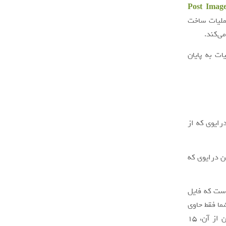
Post Image
ملیات ساخت
ی‌کند.
ات به پایان
رایوی که از
 گیگابایت باشد، بنابراین درایوی که
است که فایل
عنی اگر درایو یواس‌بی ۱۶ گیگابایتی شما فقط حاوی
یک فایل آشکار باشد که ۱ گیگابایت از فضای درایو را اشغال کرده، در پی ایمج گرفتن از آن، ۱۵