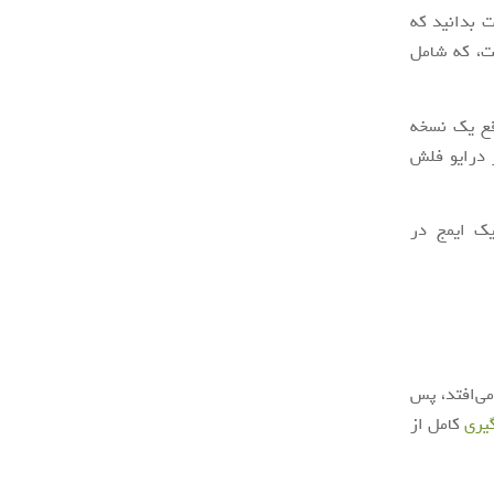
ت بدانید که
ست، که شامل
قع یک نسخه
ر درایو فلش
یک ایمج در
می‌افتد، پس
گیری
کامل از