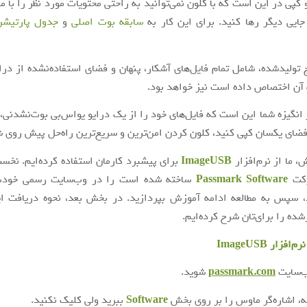
 کپی در این است که با کلون نمی‌توانید به راحتی محتویات مورد نظر را با م
ایی دیگر رها کنید. برای این کار به
سابقه بوت اصلی
و
جدول پارتیشن
 تولیدشده، شامل تمام فایل‌های آشکار، پنهان و فضای استفاده‌نشده از درای
 آن اختصاص داده است نیز خواهد بود.
 انگیزه شما این است که فایل‌های خود را از یک درایو یواس‌بی بوت‌نشدنی، 
فضای یکسان کپی کنید، کلون کردن امن‌ترین و سریع‌ترین راه‌حل پیش روی 
، ما از نرم‌افزار
ImageUSB
برای پیشبرد کارمان استفاده کرده‌ایم. نخست
رکت
Software
Passmark
ساخته شده است را در وب‌سایت رسمی خود
، سپس به مطالعه ادامه آموزش بپردازید. در بخش بعد، نحوه دریافت این
ده را برای‌تان شرح کرده‌ایم.
رم‌افزار
ImageUSB
ب‌سایت
passmark.com
شوید.
ه، اشاره‌گر ماوس را بر روی بخش
Software
ببرید ولی کلیک نکنید.