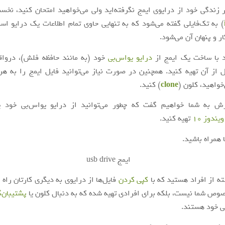
ر زندگی خود از درایوی ایمج نگرفته‌اید ولی می‌خواهید امتحان کنید، نخس
) به تک‌فایلی گفته می‌شود که به تنهایی حاوی تمام اطلاعات یک درایو ا
ر و پنهان آن می‌شود.
د با ساخت یک ایمج از
درایو یواس‌بی
خود (به مانند حافظه فلش)، دروا
 از آن تهیه کنید. همچنین در صورت نیاز می‌توانید فایل ایمج را به ه
خواهید، کلون (
clone
) کنید.
ش به شما خواهیم گفت که چطور می‌توانید از درایو یواس‌بی خود 
ندوز 10
تهیه کنید.
ا همراه باشید.
ته از افراد هستید که با
کپی کردن
فایل‌ها از درایوی به دیگری کارتان راه 
صوص شما نیست، بلکه برای افرادی تهیه شده که به دنبال کلون یا
پشتیبان‌
ی خود هستند.