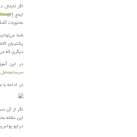
اگر تابحال د
ایمج (
image
محتویات آشکا
شما می‌توانی
پشتیبان کامل
دیگری که می‌
در این آموز
سیستم‌عامل وی
در ادامه با م
اگر از آن دس
این مقاله مخ
درایو یواس‌ب