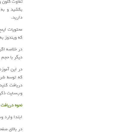
تفاوت کلون و
بکشید و به ج
دارید.
محتویات ایمج
که ویندوز به
در خلاصه اگر
دیگر با حجم 
در این آموزش
که توسط ش
دریافت کنید
وب‌سایت ذکرش
نحوه دریافت ن
ابتدا وارد و
در بالای صفح