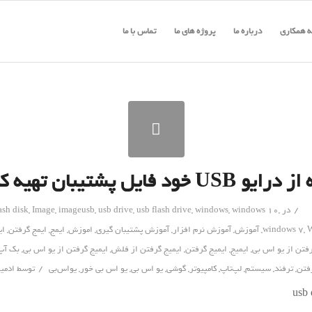
 همکاری
درباره ما
پروژه های ما
تماس با ما
U خود فایل پشتیبان تهیه کنیم؟!
/
در
,
windows 10
,
windows
,
usb flash drive
,
usb drive
,
imageusb
,
Image
,
ash disk
W
,
windows 7
,
آموزش
,
آموزش نرم افزار
,
آموزش پشتیبان گیری
,
اموزش
,
ایمج
,
ایمج گرفتن
,
ای
رفتن از یو اس بی
,
ایمیج
,
ایمیج گرفتن
,
ایمیج گرفتن از فلش
,
ایمیج گرفتن از یو اس بی
,
بک آپ
/
فتن
,
ترفند
,
سیستم
,
لپ‌تاپ
,
کامپیوتر
,
گوشی
,
یو اس بی
,
یو اس بی خور
,
یواس‌بی
توسط
ادمی