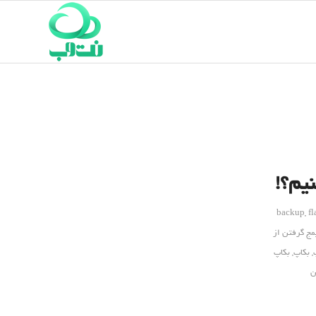
backup
,
fl
مج گرفتن از
,
بکاپ
,
بکاپ
ن