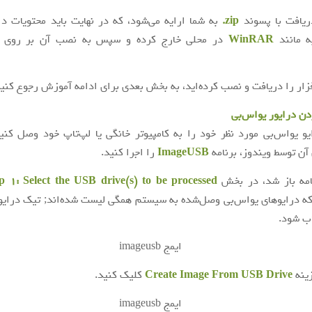
دریافت با پسوند
zip.
به شما ارایه می‌شود، که در نهایت باید محتویات دا
به مانند
WinRAR
در محلی خارج کرده و سپس به نصب آن بر روی س
فزار را دریافت و نصب کرده‌اید، به بخش بعدی برای ادامه آموزش رجوع کنید
دن درایور یواس‌بی
یو یواس‌بی مورد نظر خود را به کامپیوتر خانگی یا لپ‌تاپ خود وصل کن
ن توسط ویندوز، برنامه
ImageUSB
را اجرا کنید.
امه باز شد، در بخش
p 1: Select the USB drive(s) to be processed
ه درایوهای یواس‌بی وصل‌شده به سیستم همگی لیست شده‌اند; تیک درایو 
اب شود.
ینه
Create Image From USB Drive
کلیک کنید.