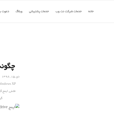
خانه
خدمات شرکت نت وب
خدمات پشتیبانی
وبلاگ
دعوت به
چگونه از درایو SB
دی ۱۵, ۱۳۹۸
indows XP
فلش
,
ایمج گ
گر