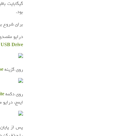
گیگابایت باق
بود.
برای شروع برن
درایو مقصدی 
USB Drive
روی گزینه
se
روی دکمه
te
ایمج، درایو 
پس از پایان ی
را حذف کنید.