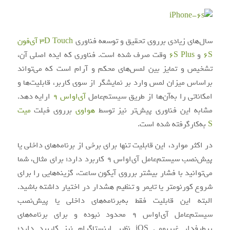
سال‌های زیادی برروی تحقیق و توسعه فناوری
3D Touch
آی‌فون
6S
و
6S Plus
وقت صرف شده است. فناوری که‌ ایده اصلی آن،
تشخیص و تمایز بین لمس‌های محکم و آرام است که می‌تواند
براساس میزان لمس وارد بر نمایشگر از سوی کاربر، قابلیت‌ها و
امکاناتی را به‌آن‌ها از طریق سیستم‌عامل
آی‌او‌اس 9
ارایه دهد.
مشابه این فناوری پیش‌تر نیز توسط
هواوی
برروی فبلت
میت
S
به‌کارگرفته شده است.
در اکثر موارد، این قابلیت تنها برای برخی از برنامه‌های داخلی یا
پیش‌نصب سیستم‌عامل آی‌او‌اس 9 کاربرد دارد؛ برای مثال، شما
می‌توانید با فشار بیشتر برروی آیکون ساعت، گزینه‌هایی را برای
شروع کورنومتر یا تایمر و تنظیم هشدار در اختیار داشته باشید.
البته این قابلیت فقط به‌برنامه‌های داخلی یا پیش‌نصب
سیستم‌عامل آی‌او‌اس 9 محدود نبوده و برای برنامه‌های
پرطرفدار غیربومی iOS نظیر اینستاگرام نیز کاربرد دارد؛