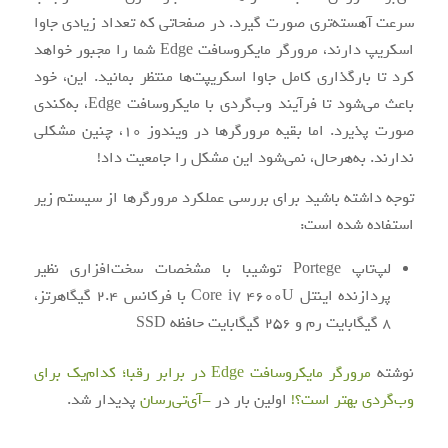
سرعت آهسته‌تری صورت گیرد. در صفحاتی که تعداد زیادی جاوا
اسکریپ دارند، مرورگر مایکروسافت Edge شما را مجبور خواهد
کرد تا بارگذاری کامل جاوا اسکریپت‌ها منتظر بمانید. این، خود
باعث می‌شود تا فرآیند وب‌گردی با مایکروسافت Edge، به‌کندی
صورت پذیرد. اما بقیه مرورگرها در ویندوز 10، چنین مشکلی
ندارند. به‌هرحال، نمی‌شود این مشکل را جامعیت داد!
توجه داشته باشید برای بررسی عملکرد مرورگرها از سیستم زیر
استفاده شده است:
لپ‌تاپ Portege توشیبا با مشخصات سخت‌افزاری نظیر
پردازنده اینتل Core i7 4600U با فرکانس 2.4 گیگاهرتز،
8 گیگابایت رم و 256 گیگابایت حافظه SSD
نوشته
مرورگر مایکروسافت Edge در برابر رقبا؛ کدام‌یک برای
وب‌گردی بهتر است؟!
اولین بار در
-آی‌تی‌رسان
پدیدار شد.