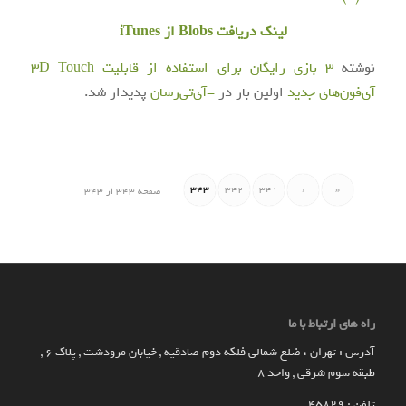
لینک دریافت Blobs از iTunes
نوشته
3 بازی رایگان برای استفاده از قابلیت 3D Touch
آی‌فون‌های جدید
اولین بار در
-آی‌تی‌رسان
پدیدار شد.
343
342
341
‹
«
صفحه 343 از 343
راه های ارتباط با ما
آدرس : تهران ، ضلع شمالی فلکه دوم صادقیه , خیابان مرودشت , پلاک ۶ ,
طبقه سوم شرقی , واحد ۸
تلفن : 45829