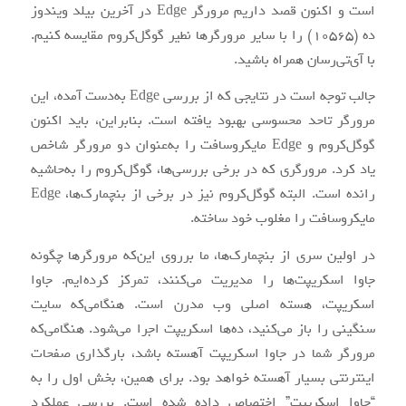
است و اکنون قصد داریم مرورگر Edge در آخرین بیلد ویندوز
ده (10565) را با سایر مرورگرها نطیر گوگل‌کروم مقایسه کنیم.
با آی‌تی‌رسان همراه باشید.
جالب توجه است در نتایجی که از بررسی Edge به‌دست آمده، این
مرورگر تاحد محسوسی بهبود یافته است. بنابراین، باید اکنون
گوگل‌کروم و Edge مایکروسافت را به‌عنوان دو مرورگر شاخص
یاد کرد. مرورگری که در برخی بررسی‌ها، گوگل‌کروم را به‌حاشیه
رانده است. البته گوگل‌کروم نیز در برخی از بنچمارک‌ها، Edge
مایکروسافت را مغلوب خود ساخته.
در اولین سری از بنچمارک‌ها، ما برروی این‌که مرورگرها چگونه
جاوا اسکریپت‌ها را مدیریت می‌کنند، تمرکز کرده‌ایم. جاوا
اسکریپت، هسته اصلی وب مدرن است. هنگامی‌که سایت
سنگینی را باز می‌کنید، ده‌ها اسکریپت اجرا می‌شود. هنگامی‌که
مرورگر شما در جاوا اسکریپت‌ آهسته باشد، بارگذاری صفحات
اینترنتی بسیار آهسته خواهد بود. برای همین، بخش اول را به
“جاوا اسکریپت” اختصاص داده شده است. بررسی عملکرد