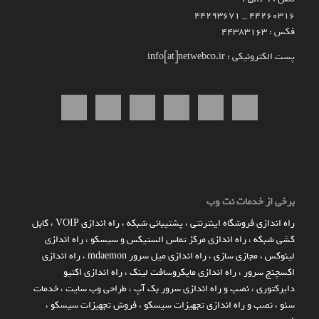
۴۴۲۶۰۳۱۶ _ 44293671
فکس : 44383163
پست الکترونیکی : info[at]netwebco.ir
برخی از خدمات نت وب
راه اندازي فروشگاه اينترنتي
،
پشتیبانی شبکه
،
راه اندازی VOIP
،
کابل
کشی شبکه
،
راه اندازی مرکز تماس الستیکس و سیسکو
،
راه اندازی
لینوکس
،
مجازی سازی
،
راه اندازی میل سرور mdaemon
،
راه اندازی
اکسچنج سرور
،
راه اندازی مایکروسافت لینک
،
راه اندازی اکتیو
دایرکتوری
،
نصب و راه اندازی سرور بک آپ
،
طراحی وب سایت
،
خدمات
سئو
،
نصب و راه اندازی تجهیزات سیسکو
،
فروش تجهیزات سیسکو
،