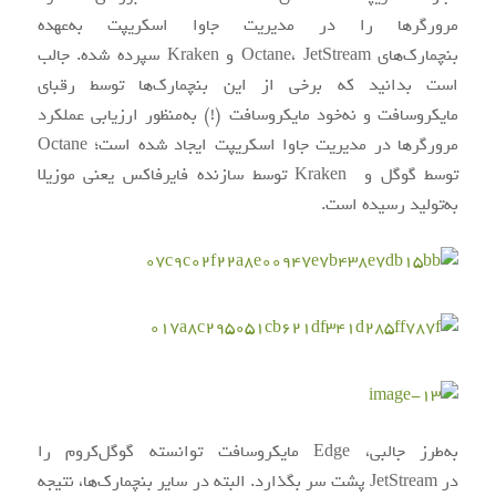
مرورگرها را در مدیریت جاوا اسکریپت به‌عهده‌
بنچمارک‌های Octane، JetStream و Kraken سپرده شده. جالب
است بدانید که برخی از این بنچمارک‌ها توسط رقبای
مایکروسافت و نه‌خود مایکروسافت (!) به‌منظور ارزیابی عملکرد
مرورگرها در مدیریت جاوا اسکریپت ایجاد شده است؛ Octane
توسط گوگل و Kraken توسط سازنده فایرفاکس یعنی موزیلا
به‌تولید رسیده است.
به‌طرز جالبی، Edge مایکروسافت توانسته گوگل‌کروم را
در JetStream پشت سر بگذارد. البته در سایر بنچمارک‌ها، نتیجه