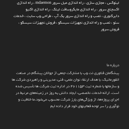
لینوکس
،
مجازی سازی
،
راه اندازی میل سرور mdaemon
،
راه اندازی
اکسچنج سرور
،
راه اندازی مایکروسافت لینک
،
راه اندازی اکتیو
دایرکتوری
،
نصب و راه اندازی سرور بک آپ
،
طراحی وب سایت
،
خدمات
سئو
،
نصب و راه اندازی تجهیزات سیسکو
،
فروش تجهیزات سیسکو
،
فروش سرور
درباره ما
پیشگامان فناوری نت وب با مشارکت جمعی از جوانان پیشگام در صنعت
انفورماتیک، با هدف ارتقاء توان علمی، فنی، مدیریتی و راهبردی شرکت ها
و سازمان­ها با شماره ثبت 461153 در اداره ثبت شرکت ها تأسیس شده
است. ارائه خدمات تخصصی، ایجاد دانش به‌ روز در زمینه‌های مرتبط در
اجرای پروژه‌ها، از ویژگی‌های بارز شرکت محسوب می‌شود.ما خلاقیت و
نوآوری را سر لوحه فعالیتهای خود قرار داده ایم