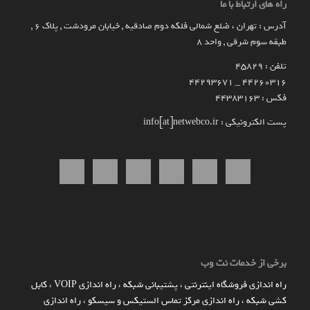
راه های ارتباط با ما
آدرس : تهران ، ضلع شمالی فلکه دوم صادقیه , خیابان مرودشت , پلاک ۶ ,
طبقه سوم شرقی , واحد ۸
تلفن : 45829
۴۴۲۶۰۳۱۶ _ 44293671
فکس : 44383163
پست الکترونیکی : info[at]netwebco.ir
برخی از خدمات نت وب
راه اندازي فروشگاه اينترنتي
،
پشتیبانی شبکه
،
راه اندازی VOIP
،
کابل
کشی شبکه
،
راه اندازی مرکز تماس الستیکس و سیسکو
،
راه اندازی