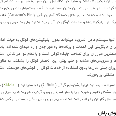
ی آن تبدیل شده‌اند و شاید در نگاه اول این طور به نظر برسد که نمی‌تو
ا کرد. اما در هر صورت این بدین معنا نیست که سیستم‌های اندرویدی بد
نتوانند به کار خود ادامه دهند
ک از اپلیکیشن‌ها و خدمات گوگل در آن وجود ندارد ولی به خوبی و بدو
تنها سیستم عامل اندروید می‌تواند بدون اپلیکیشن‌های گوگل به حیات ادام
رای جایگزینی این خدمات و برنامه‌ها به طور جدی وارد میدان شده‌اند. ی
ند‌ترین مبارزان برای تصاحب جایگاه گوگل است و با تمام قوا در تلاش است ت
‌ها و سرویس‌های مشابه و حتی بهتر، این انحصار گوگل را بشکند. به علاوه 
ران چینی سال‌ها بدون استفاده از خدمات گوگل از گوشی‌های هوشمند استفا
 مشکلی بر بخورند.
ی‌توانید اپلیکیشن‌های گوگل (G Suite) را با سایدلود (
Sideload
) 
ر مشکل قانونی شوید و یا با خطر امنیتی روبرو گردید. هرچند شاید خیلی راه
 هر حال کارتان را راه خواهد انداخت، پس چیزی غیرممکن نیست ولی کمی د
هوش باش