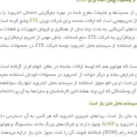
از وضعیت پیش آمده برای
ZTE
از صحبت‌ها و شایعات مطرح شده در مورد جایگزینی احتمالی اندروید با
ز تحریم‌هایی است که ایالات متحده برای شرکت چینی
ZTE
وضع کرده است. 
ت‌های آمریکایی به مدت چند سال از همکاری و فروش تجهیزات و قطعات س
تکنولوژی‌های نرم‌افزاری به شرکت ZTE منع شده‌اند. بخش مهمی از تحریم نرم‌ا
شدن مجوز حق استفاده از سیستم عامل اندروید توسط شر
ت که هواوی هم که توسط ایالات متحده در مظان اتهام قرار گرفته است، 
شرایطی باشد و دیگر نتواند از اندروید در محصولات خودش استفاده نماید.
ن است ترس لغو مجوز استفاده از سیستم عامل اندروید تنها یک سوتفاهم
آن وحشتناکی که این چند هفته اخیر کارشناسان و سایت‌ها به آن پرداخته‌اند
سیستم عامل متن باز است
د متن باز است. بیت‌های ضروری اندروید که هر کسی به آن دسترسی دا
 اندروید یا
AOSP
وجود دارند و شرکت‌های بزرگ مانند سامسونگ و هواوی
عنوان یک سازنده رام (ROM) شناخته شوند، آن را تحت مجوز متن باز ارایه می‌ده