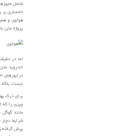
انحصاری بر ر
پروژه متن باز
اما در حقیقت
اندروید متن 
درایور‌های ا
نیست، بلکه ب
چیزی را که ا
مانند گوگل 
شرایط دچار خ
پیش گرفته ز