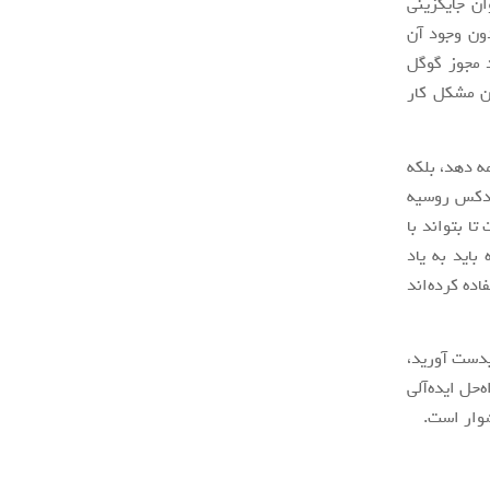
ان جایگزینی
ون وجود آن
. برای مثال دستگاه آمازون فایر (Amazon’s Fire) فاقد مجوز گوگل
ن مشکل کار
ه دهد، بلکه
اندکس روسیه
ا بتواند با
باید به یاد
ده کرده‌اند
بدست آورید،
‌حل ایده‌آلی
شوار است.