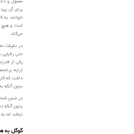
معمول و دائم
برای آن پید
است و هیچ ی
می‌کند.
در حقیقت نه 
حتی رقبایی ب
یکی از قدرتم
ارایه برنامه
داشت که کارب
بدون آنکه به
در ضمن شما همیشه م
بدون آنکه دچا
نباشد اما به
گوگل به 