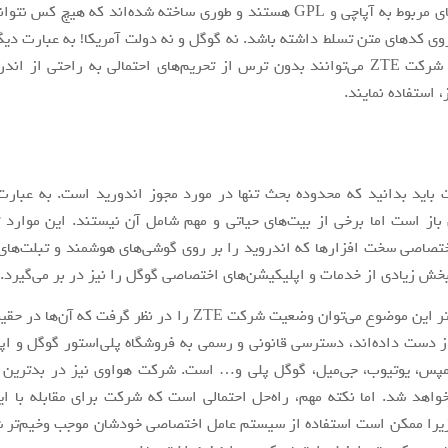
شامل مجوز‌های مربوط به آپاچی و GPL هستند و طوری ساخته شده‌اند که هیچ 
وی کد‌های متن تسلط داشته باشد. نه گوگل و نه دولت آمریکا! به عبارت د
هواوی و هم شرکت ZTE می‌توانند بدون ترس از تحریم‌های احتمالی به راحتی از ا
، استفاده نمایند.
 باید بدانید که محدوده بحث تنها در مورد مجوز اندورید است. به عبارت
باز است اما برخی از بیت‌های حیاتی و مهم شامل آن نیستند. این موارد ت
ختصاصی سخت افزار‌ها که اندروید را بر روی گوشی‌های هوشمند و تبلت‌های 
خش زیادی از خدمات و اپلیکیشن‌های اختصاصی گوگل را نیز در بر می‌گیرد.
برای درک بهتر این موضوع می‌توان وضعیت شرکت ZTE را در نظر گرفت که
ز دست داده‌اند، دسترسی قانونی و رسمی به فروشگاه پلی‌استور گوگل و اپ
مپس، یوتیوب، جی‌میل، گوگل پلی و… است. شرکت هواوی نیز در بد‌ترین ح
واهد شد. اما نکته مهم، راه‌حل احتمالی است که شرکت برای مقابله با 
یرا ممکن است استفاده از سیستم عامل اختصاصی خودشان موجب وخیم‌تر