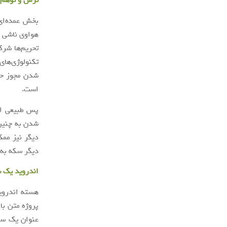
ترس و توهم 
بخش عمده‌ای 
هواوی ناشی ا
تحریم‌ها شرک
است.
پس طبیعی اس
شدن به چنین 
دیگر نیز ممک
دیگر سکه به 
اندروید یک 
هسته اندروی
پروژه متن باز