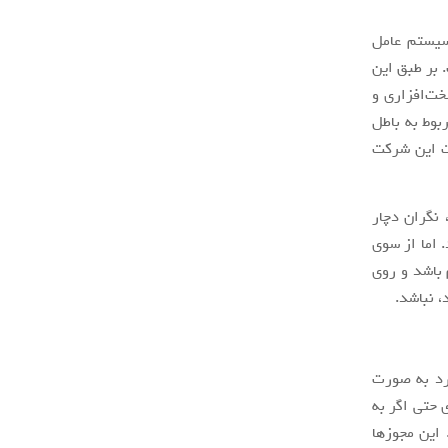
 سیستم عامل
بر طبق این
خت‌افزاری و
فزاری مربوط به باطل
کت ZTE در محصولات ساخت این شرکت
نگران دچار
 اما از سوی
 باشد و روی
، نباشد.
رد به صورت
 حتی اگر به
ند. این مجوز‌ها