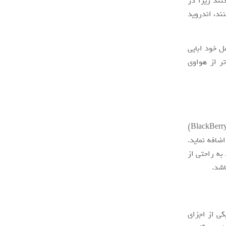
ند زیرا در
ند، اندروید
 خود ابایی
ر از هواوی
(Sailfish) و بلک‌بری (BlackBerry)
اضافه نماید.
به راحتی از
اشد.
کی از اجزای