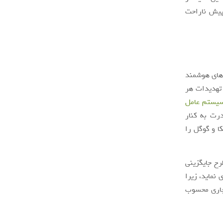
پیش ناراحت
های هوشمند
 تهدیدات هر
یستم عامل
رت به کنار
ا و گوگل را
رح جایگزینی
نماید، زیرا
جاری محسوب