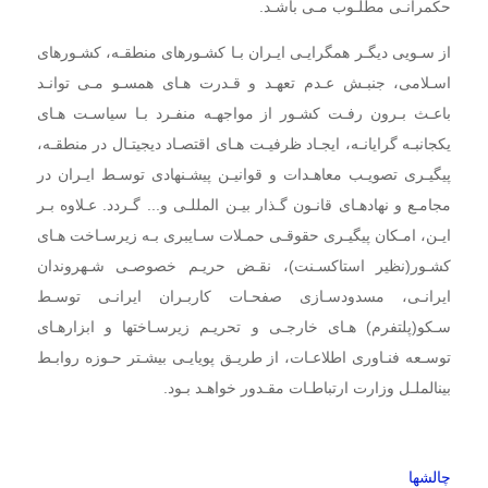
حکمرانـی
مطلـوب مـی باشـد.
از سـویی دیگـر همگرایـی ایـران بـا کشـورهای منطقـه، کشـورهای
اسـلامی، جنبـش عـدم تعهـد و قـدرت هـای همسـو مـی توانـد
باعـث بـرون رفـت کشـور از مواجهـه منفـرد بـا سیاسـت هـای
یکجانبـه گرایانـه، ایجـاد ظرفیـت هـای اقتصـاد دیجیتـال در منطقـه،
پیگیـری تصویـب معاهـدات و قوانیـن پیشـنهادی توسـط ایـران در
مجامـع و نهادهـای قانـون گـذار بیـن المللـی و... گـردد. عـلاوه بـر
ایـن، امـکان پیگیـری حقوقـی حمـلات سـایبری بـه زیرسـاخت هـای
کشـور(نظیر استاکسـنت)، نقـض حریـم خصوصـی شـهروندان
ایرانـی، مسدودسـازی صفحـات کاربـران ایرانـی توسـط
سـکو(پلتفرم) هـای خارجـی و تحریـم زیرسـاختها و ابزارهـای
توسـعه فنـاوری اطلاعـات، از طریـق پویایـی بیشـتر حـوزه روابـط
بینالملـل وزارت ارتباطـات مقـدور خواهـد بـود.
چالشها