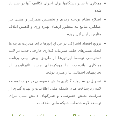
همکاری با سایر دستگاهها برای اجرای تکالیف آنها در سند یاد
شده
اصـلاح نظـام بودجـه ریـزی و تخصیـص متمرکـز و مبتنـی بـر
عملکـرد منابـع بـه منظـور ارتقـای بهـره وری و کاهـش
اتـلاف
منابـع در ایـن ا
ب
رپـروژه
ترویج اقتصاد اشتراکی در بین اپراتورها برای مدیریت هزینه ها
ایجـاد بسـترهای جلـب سـرمایه گـذاری خارجـی جدیـد در لایـه
دسترسـی توسـط اپراتورهـا از طریـق پیـش بینـی
برنامـه
همـکاری بلندمـدت بـا رویکردهـای جدیـد تاثیرناپذیـر از
تحریمهـای احتمالـی بـا راهبـری دولـت
تسـهیل در سـرمایه گـذاری بخـش خصوصـی در جهـت توسـعه
لایـه زیرسـاخت هـای شـبکه ملـی اطلاعـات و بهـره
گیـری از
ظرفیـت بخـش خصوصـی و شـرکتهای دانـش بنیـان بـرای
توسـعه لایـه خدمـات شـبکه ملـی اطلاعـات
توسعه دسترسی فراگیر، پر سرعت و با کیفیت به شبکه ملی