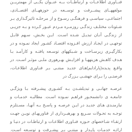
فنــاوری اطلاعــات و ارتباطــات بــه عنــوان یکــی از مهمتریــن
مولفههــای پیشــرفت و توســعه در حوزههــای اقتصــادی،
اجتماعـی، سیاسـی و فرهنگـی رسـوخ و از مرحلـه تاثیرگـذاری بـر
شـئونات مختلـف زندگـی روزمـره مـردم عبـور کـرده و بـه جزیـی
از زندگـی آنـان تبدیـل شـده اسـت. ایـن بخـش، سـهم قابـل
توجهـی در ایجـاد ارزش افـزوده اقتصـاد کشـور ایجاد نمـوده و در
بکارگیـری زیرسـاخت و شـبکههای توسـعه یافتـه و کارآمـد بـا
هـدف کاهـش هزینههـا و افزایـش بهـرهوری ملـی موثـر اسـت. در
واقـع پدیده(پارادایم)هـای جدیـد مبتنـی بـر فنـاوری اطلاعـات،
فرصتـی را بـرای جهشـی بـزرگ در
عرصـه جهانـی و تبدیلشـدن بـه کشـوری پیشـرفته بـا ویژگـی
جامعـه ی دانشمحـور فراهـم نمـوده اسـت. مطالبـه خدمـات و
نیازمنـدی هـای جدیـد در ایـن عرصـه و پاسـخ بـه آنهـا، مسـتلزم
توجـه به تحـولات سـریع و بهرهبـرداری از فناوریهـای نویـن جهـت
ارتقـاء شـاخصهای حـوزه فنـاوری اطلاعـات و ارتباطـات در دنیـا و
ارائـه خدمـات پایـدار و مبتنـی بـر پیشـرفت و توسـعه اسـت.