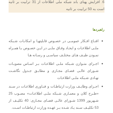
6. افزایش پهنای باند شبکه ملی اطلاعات از 31 ترابیت بر ثانیه
است به 50 ترابیت بر ثانیه
راهبردها
اقنـاع افـکار عمومـی در خصـوص قابلیتهـا و امکانـات شـبکه
ملـی اطلاعـات و ایجـاد وفـاق ملـی در ایـن خصـوص بـا همـراه
نمـودن طیـف هـای مختلـف سیاسـی و رسـانه هـا
اجـرای متـوازن شـبکه ملـی اطلاعـات بـر اسـاس مصوبـات
شـورای عالـی فضـای مجـازی و مطابـق جـدول نگاشـت
نهـادی شـبکه ملـی اطلاعـات
اجـرای وظایـف وزارت ارتباطـات و فنـاوری اطلاعـات در سـند
«طـرح کلان و معمـاری شـبکه ملـی اطلاعـات» مصـوب 25
شـهریور 1399 شـورای عالـی فضـای مجـازی: 40 تکلیـف از
53 تکلیـف سـند یـاد شـده بـر عهـده وزارت ارتباطـات اسـت.