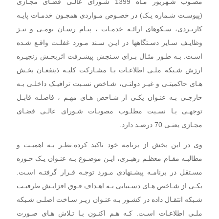
مصـوب شـهریور مـاه 1399 شـورای عالـی فضـای مجـازی
(پیوسـت شـماره یـک) در خصـوص مـواردی همچـون خدمـات پایـه
کاربـردی، سـکوهای ارائـه خدمـات ، پیـام رسـان بومـی و نیـز
وظایـف سـایر دسـتگاهها در ایـن سـند مـورد
غفلـت واقـع شـده
اسـت. بـه طـور مثـال بـرای سـنجش پیشـرفت اثربخـش زنجیـره
ارزش شـبکه ملـی اطلاعـات بـا مشـارکت کلیـه ذینفعـان
بخـش
هـای حاکمیتـی و غیـر دولتـی، شـاخص نسـبت ترافیـک داخلـی بـه
خارجـی بـه عنـوان یکـی از شـاخص هـای مهـم ، فاصلـه قابـل
توجهـی بـا نسـبت مطلـوب مصوبـات شـورای عالـی فضـای
مجـازی یعنـی 70 درصـد دارد.
وی در این بخش از برنامه خود تاکید کرده:‌نظـر بـه اهمیـت و
مطالبـه مقـام معظـم رهبـری، ایـن موضـوع بـه عنـوان یـک حـوزه
مسـتقل در برنامـه پیشـنهادی مـورد توجـه قـرار گرفتـه اسـت.
یکـی از شـاخص هـای دسـتیابی بـه اهـداف فـوق افزایـش ظرفیـت
شـبکه انتقـال داده در کشـور بـه عنـوان زیـر سـاخت اصلـی شـبکه
ملـی اطلاعـات اسـت. کـه هـم اکنـون بـا تـلاش هـای صـورت