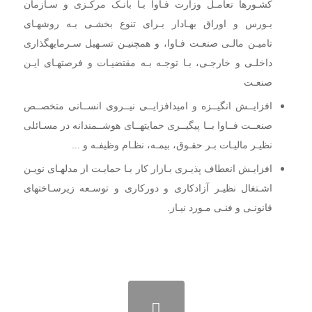
کشـورها تعامـل وزارت فـاوا بـا بانـک مرکـزی و سـازمان
بـورس و اوراق بهـادار بـرای تنوع بخشـی بـه روشهـای
تامیـن
مالـی صنعـت فـاوا، و همچنیـن تسـهیل سـرمایهگذاری
داخلـی و خارجـی، بـا توجـه بـه مقتضیـات و فرصتهـای ایـن
صنعـت
افزایــش انگیــزه و امیدافزایــی نیــروی انســانی متخصــص
صنعــت فــاوا بــا پیگیــری حمایتهــای هوشــمندانه در مسـائلی
نظیـر مالیـات بـر حقـوق، بیمـه، نظـام وظیفـه و ...
افزایـش انعطاف پذیـری بـازار کار بـا حمایـت از مدلهـای نویـن
اشـتغال نظیـر آزادکاری و دورکاری و توسـعه زیرسـاختهای
قانونـی و فنـی مـورد نیـاز.