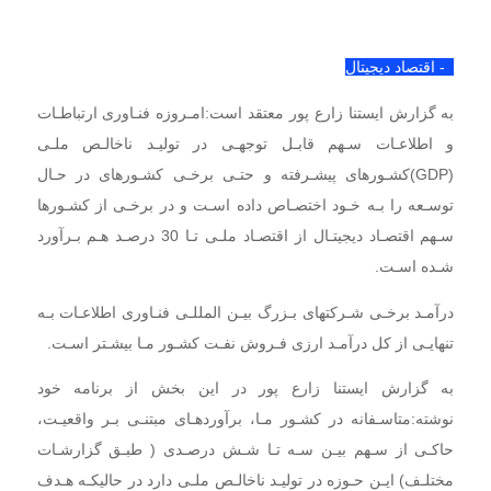
21
4- اقتصاد دیجیتال
به گزارش ایستنا زارع پور معتقد است:‌امـروزه فنـاوری ارتباطـات
و اطلاعـات سـهم قابـل توجهـی در تولیـد ناخالـص ملـی
(GDP)کشـورهای پیشـرفته و حتـی برخـی کشـورهای در حـال
توسـعه را بـه خـود اختصـاص داده اسـت و در برخـی از کشـورها
سـهم اقتصـاد دیجیتـال از اقتصـاد ملـی تـا 30 درصـد هـم بـرآورد
شـده اسـت.
درآمـد برخـی شـرکتهای بـزرگ بیـن المللـی فنـاوری اطلاعـات بـه
تنهایـی از کل درآمـد ارزی فـروش نفـت کشـور مـا بیشـتر اسـت.
به گزارش ایستنا زارع پور در این بخش از برنامه خود
نوشته:‌متاسـفانه در کشـور مـا، برآوردهـای مبتنـی بـر واقعیـت،
حاکـی از سـهم بیـن سـه تـا شـش درصـدی ( طبـق گزارشـات
مختلـف) ایـن حـوزه در تولیـد ناخالـص ملـی دارد در حالیکـه هـدف