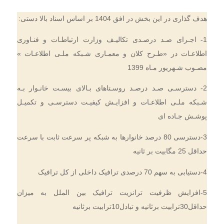
هدف گذاری در این بخش در افق 1404 بر اساس اسناد بالا دستی:
1- اجـرای صـد درصـدی تکالیـف وزارت ارتباطـات و فنـاوری
اطلاعـات در «طـرح کلان و معمـاری شـبکه ملـی اطلاعـات »
مصـوب شـهریور مـاه 1399
2- دسترسـی صـد درصـد روسـتاهای بـالای بیسـت خانـوار بـه
شـبکه ملـی اطلاعـات و افزایـش کیفیـت دسترسـی و تکمیـل
پوشـش جـاده ای
3-دسترسی 80 درصد خانوارها به شبکه پر سرعت ثابت با سرعت
حداقل 25 مگابیت بر ثانیه
4-دستیابی به سهم 70 درصدی ترافیک داخلی از کل ترافیک
5-افزایش ظرفیت ترانزیت ترافیک بین الملل به میزان
حداقل30ترابیت برثانیه و تبادل10ترابیت برثانیه