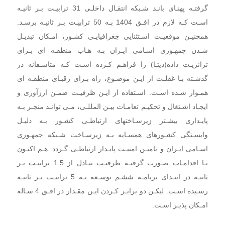
گرفتـه پهنـای بانـد شـبکه انتقـال داخلـی 31 ترابیـت بـر ثانیـه
اسـت کـه لازم در افـق 1404 بـه 50 ترابیـت بـر ثانیـه برسـد.
همچنیـن موقعیـت اسـتثنایی جغرافیایـی کشـور، امـکان تبدیـل
شـدن جمهـوری اسـامی ایـران بـه هـاب منطقـه ای بـرای
ترانزیـت داده(دیتـا) را فراهـم کـرده اسـت کـه متاسـفانه در
گذشـته بـا غفلـت از ایـن موضـوع، راه بـرای رقبـای منطقـه ای
همـوار شـده اسـت. اسـتفاده از ایـن ظرفیـت ضمـن ارزآوری و
ایجـاد اشـتغال و تحکیـم تعامـات بیـن المللـی، مـی توانـد منجـر بـه
پایـداری بیشـتر زیرسـاختهای ارتباطـی کشـور بـه دلیـل
وابسـتگی
کشـورهای همسـایه بـه زیرسـاخت شـبکه جمهـوری
اسـامی ایـران و تامیـن امنیـت پایـدار ارتباطـی گـردد. هـم اکنـون
بـا اقدامـات صـورت گرفتـه ظرفیـت تبـادل از 1.5 ترابیـت بـر
ثانیـه در ابتـدای برنامـه ششـم توسـعه بـه 5 ترابیـت بـر ثانیـه
رسـیده اسـت. لیکـن دو برابـر کـردن ایـن مقـدار در افـق 4 سـاله
امـکان پذیـر اسـت.