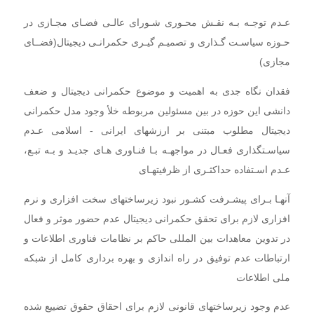
عـدم توجـه بـه نقـش محـوری شـورای عالـی فضـای مجـازی در
حـوزه سیاسـت گـذاری و تصمیـم گیـری حکمرانـی دیجیتال(فضــای
مجازی)
فقدان نگاه جدی به اهمیت و موضوع حکمرانی دیجیتال و ضعف
دانشی این حوزه در بین مسئولین مربوطه خلأ وجود مدل حکمرانی
دیجیتال مطلوب مبتنی بر ارزشهای ایرانی - اسلامی عـدم
سیاسـتگذاری فعـال در مواجهـه بـا فنـاوری هـای جدیـد و بـه تبـع،
عـدم اسـتفاده حداکثـری از ظرفیتهـای
آنهـا بـرای پیشـرفت کشـور نبود زیرساختهای سخت افزاری و نرم
افزاری لازم برای تحقق حکمرانی دیجیتال عدم حضور موثر و فعال
در تدوین معاهدات بین المللی حاکم بر نظامات فناوری اطلاعات و
ارتباطات عدم توفیق در راه اندازی و بهره برداری کامل از شبکه
ملی اطلاعات
عدم وجود زیرساختهای قانونی لازم برای احقاق حقوق تضییع شده