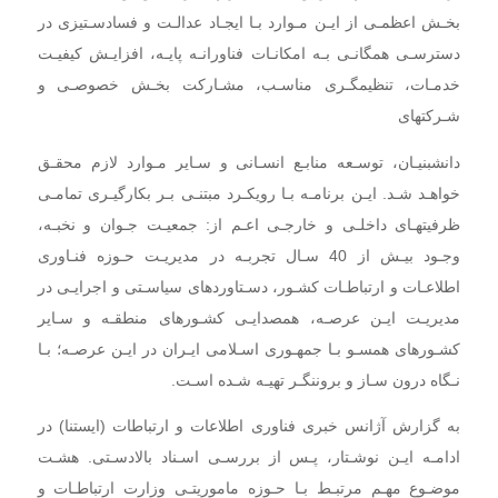
بخـش اعظمـی از ایـن مـوارد بـا ایجـاد عدالـت و فسادسـتیزی در
دسترسـی همگانـی بـه امکانـات فناورانـه پایـه، افزایـش کیفیـت
خدمـات، تنظیمگـری مناسـب، مشـارکت بخـش خصوصـی و
شـرکتهای
دانشبنیـان، توسـعه منابـع انسـانی و سـایر مـوارد لازم محقـق
خواهـد شـد. ایـن برنامـه بـا رویکـرد مبتنـی بـر بکارگیـری تمامـی
ظرفیتهـای داخلـی و خارجـی اعـم از: جمعیـت جـوان و نخبـه،
وجـود بیـش از 40 سـال تجربـه در مدیریـت حـوزه فنـاوری
اطلاعـات و ارتباطـات کشـور، دسـتاوردهای سیاسـتی و اجرایـی در
مدیریـت ایـن عرصـه، همصدایـی کشـورهای منطقـه و سـایر
کشـورهای همسـو بـا جمهـوری اسـلامی ایـران در ایـن عرصـه؛ بـا
نـگاه درون سـاز و بروننگـر تهیـه شـده اسـت.
به گزارش آژانس خبری فناوری اطلاعات و ارتباطات (ایستنا) در
ادامـه ایـن نوشـتار، پـس از بررسـی اسـناد بالادسـتی. هشـت
موضـوع مهـم مرتبـط بـا حـوزه ماموریتـی وزارت ارتباطـات و