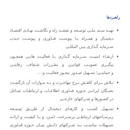
22
راهبردها
تهیـه سـند ملـی توسـعه و نقشـه راه و نگاشـت نهـادی اقتصـاد
دیجیتـال و همـراه بـا پیوسـت فنـاوری و پیوسـت جـذب
سـرمایه گـذاری بیـن المللـی
ارتقـاء امنیـت سـرمایه گـذاری بـا فعالیـت هایـی همچـون
پیگیـری تصویـب قوانیـن و مقـررات شـفاف، رقابتـی
و حمایتـی؛ تسـهیل صـدور مجـوز فعالیـت و ....
تـلاش بـرای کاهـش نـرخ مهاجـرت و بـه مـوازات آن بازگشـت
نخبـگان ایرانـی حـوزه فنـاوری اطلاعـات و ارتباطـات شـاغل
در کشـورها و شـرکتهای خارجـی
تسـهیل کسـب و کارهـای دیجیتـال از طریـق توسـعه
زیرسـاختهای ارتباطـی پرسـرعت، امـن، و بـا کیفیـت و ارائـه
تسـهیلات مناسـب بـه شـرکتهای دانـش بنیـان حـوزه فنـاوری