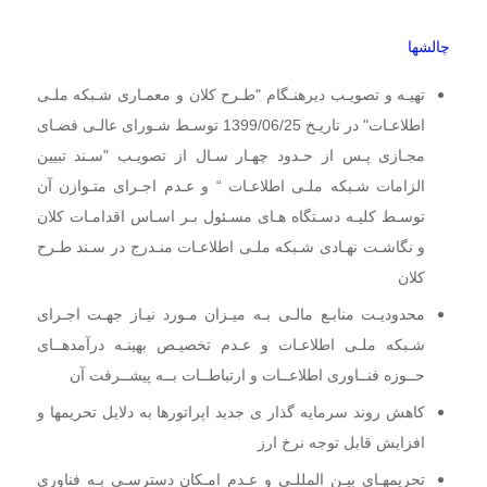
چالشها
تهیـه و تصویـب دیرهنـگام "طـرح کلان و معمـاری شـبکه ملـی
اطلاعـات" در تاریـخ 1399/06/25 توسـط شـورای عالـی فضـای
مجـازی پـس از حـدود چهـار سـال از تصویـب "سـند تبیین
الزامات شـبکه ملـی اطلاعـات “ و عـدم اجـرای متـوازن آن
توسـط کلیـه دسـتگاه هـای مسـئول بـر اسـاس اقدامـات کلان
و نگاشـت نهـادی شـبکه ملـی
اطلاعـات منـدرج در سـند طـرح
کلان
محدودیـت منابـع مالـی بـه میـزان مـورد نیـاز جهـت اجـرای
شـبکه ملـی اطلاعـات و عـدم تخصیـص بهینـه
درآمدهــای
حــوزه فنــاوری اطلاعــات و ارتباطــات بــه پیشــرفت آن
کاهش روند سرمایه گذار ی جدید اپراتورها به دلایل تحریمها و
افزایش قابل توجه نرخ ارز
تحریمهـای بیـن المللـی و عـدم امـکان دسترسـی بـه فناوری