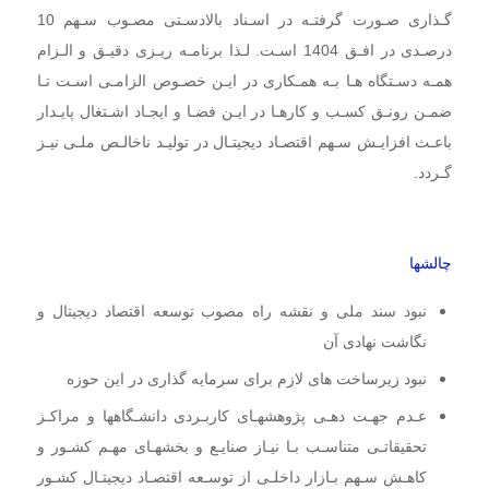
گـذاری صـورت گرفتـه در اسـناد بالادسـتی مصـوب سـهم 10
درصـدی در افـق 1404 اسـت. لـذا برنامـه ریـزی دقیـق و الـزام
همـه دسـتگاه هـا بـه همـکاری در ایـن خصـوص الزامـی اسـت تـا
ضمـن رونـق کسـب و کارهـا در ایـن فضـا و ایجـاد اشـتغال پایـدار
باعـث افزایـش سـهم اقتصـاد دیجیتـال در تولیـد ناخالـص ملـی نیـز
گـردد.
چالشها
نبود سند ملی و نقشه راه مصوب توسعه اقتصاد دیجیتال و
نگاشت نهادی آن
نبود زیرساخت های لازم برای سرمایه گذاری در این حوزه
عـدم جهـت دهـی پژوهشهـای کاربـردی دانشـگاهها و مراکـز
تحقیقاتـی متناسـب بـا نیـاز صنایـع و بخشهـای
مهـم کشـور و
کاهـش سـهم بـازار داخلـی از توسـعه اقتصـاد دیجیتـال کشـور