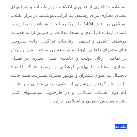
اسـتفاده حداکثـری از فنـاوری اطلاعـات و ارتباطـات و ظرفیتهـای
فضـای مجـازی بـرای رسـیدن بـه ایرانـی هوشـمند در تـراز انقـلاب
اسـلامی در افـق 1404 بـا رویکـرد ایجـاد شـفافیت، مبـارزه بـا
فسـاد، ارتقـاء کارآمـدی و بسـط عدالـت از طریـق ارائـه خدمـات
هوشـمند، تامیـن و تسـهیل ارتباطـات فراگیـر، ارائـه سـرویس
هـای محتـوای داخلـی، ایجـاد و توسـعه زیرسـاخت امـن و پایـدار
در تمامـی ارکان دولـت و جامعـه، تمـدن سـازی در فضـای
مجـازی، مقابلـه بـا تهاجـم فرهنگـی و ارتقـاء جایـگاه اقتصـاد
دیجیتـال بـه عنـوان پیشـران و موتـور محـرک پیشـرفت همـه جانبـه
بـا در نظـر گرفتـن ارزشـهای اســلامی-ایرانی مبتنــی بــر بیانیــه
گام دوم انقــلاب اســلامی و در چارچــوب سیاســتهای کلــی
نظــام مقــدس جمهــوری
اسـلامی ایـران.
مقدمه