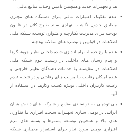
هـا و تجهیـزات جدیـد و همچنیـن تامیـن وجـذب
منابـع مالـی
عـدم تفکیـک اعتبـارات مالـی بـرای دسـتگاه هـای مجـری
مطابـق جـدول نگاشـت نهـادی سـند طـرح کلان در
قانـون
بودجـه بـرای مدیریـت یکپارچـه و متـوازن توسـعه شـبکه ملـی
اطلاعـات در قوانیـن و تبصـره هـای سـالانه بودجـه
عـدم بلـوغ خدمـات راه انـدازی شـده داخلـی نظیـر جویشـگرها
و پیـام رسـان هـای داخلـی در زیسـت بـوم شـبکه ملـی
اطلاعـات در مقایسـه بـا خدمـات دهنـدگان نظیـر خارجـی و
عـدم امـکان رقابـت بـا مزیـت هـای رقابتـی و در نتیجـه عـدم
رغبـت کاربـران داخلـی بویـژه کسـب وکارهـا در اسـتفاده از
آنهـا
بـی توجهـی بـه توانمنـدی صنایـع و شـرکت هـای دانـش بنیـان
ایرانـی در بومـی سـازی تجهیـزات سـخت افـزاری بـا فنـاوری
هـای بـالا و همچنیـن توسـعه بسـترها و بسـته هـای نـرم
افـزاری بومـی مـورد نیـاز بـرای اسـتقرار معمـاری شـبکه