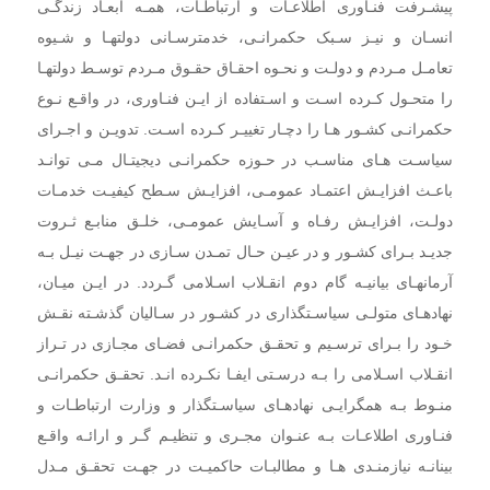
پیشـرفت فنـاوری اطلاعـات و ارتباطـات، همـه ابعـاد زندگـی
انسـان و نیـز سـبک حکمرانـی، خدمترسـانی دولتهـا و شـیوه
تعامـل مـردم و دولـت و نحـوه احقـاق حقـوق مـردم توسـط دولتهـا
را متحـول کـرده اسـت و اسـتفاده از ایـن فنـاوری، در واقـع نـوع
حکمرانـی کشـور هـا را دچـار تغییـر کـرده اسـت. تدویـن و اجـرای
سیاسـت هـای مناسـب در حـوزه حکمرانـی دیجیتـال مـی توانـد
باعـث افزایـش اعتمـاد عمومـی، افزایـش سـطح کیفیـت خدمـات
دولـت، افزایـش رفـاه و آسـایش عمومـی، خلـق منابـع ثـروت
جدیـد بـرای کشـور و در عیـن حـال تمـدن سـازی در جهـت نیـل بـه
آرمانهـای بیانیـه گام دوم انقـلاب اسـلامی گـردد. در ایـن میـان،
نهادهـای متولـی سیاسـتگذاری در کشـور در سـالیان گذشـته نقـش
خـود را بـرای ترسـیم و تحقـق حکمرانـی فضـای مجـازی در تـراز
انقـلاب اسـلامی را بـه درسـتی ایفـا نکـرده انـد. تحقـق حکمرانـی
منـوط بـه همگرایـی نهادهـای سیاسـتگذار و وزارت ارتباطـات و
فنـاوری اطلاعـات بـه عنـوان مجـری و تنظیـم گـر و ارائـه واقـع
بینانـه نیازمنـدی هـا و مطالبـات حاکمیـت در جهـت تحقـق مـدل