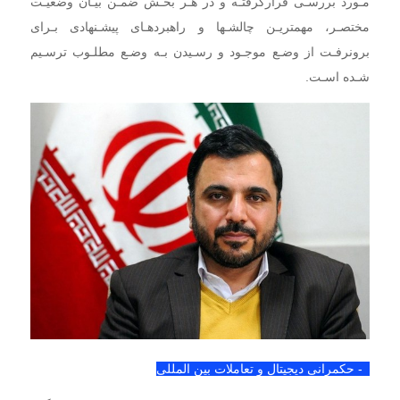
مـورد بررسـی قرارگرفتـه و در هـر بخـش ضمـن بیـان وضعیـت
مختصـر، مهمتریـن چالشـها و راهبردهـای پیشـنهادی بـرای
برونرفـت از وضـع موجـود و رسـیدن بـه وضـع مطلـوب ترسـیم
شـده اسـت.
1- حکمرانی دیجیتال و تعاملات بین المللی