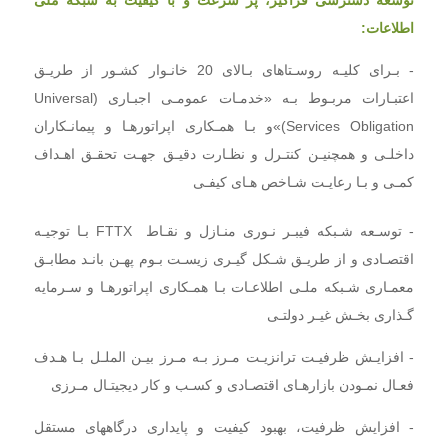
اطلاعات:
- بـرای کلیـه روسـتاهای بـالای 20 خانـوار کشـور از طریـق
اعتبـارات مربـوط بـه «خدمـات عمومـی اجبـاری (Universal
Services Obligation)»و بـا همـکاری اپراتورهـا و پیمانـکاران
داخلـی و همچنیـن کنتـرل و نظـارت دقیـق جهـت تحقـق اهـداف
کمـی و بـا رعایـت شـاخص هـای کیفـی
- توسـعه شـبکه فیبـر نـوری منـازل و نقـاط
FTTX بـا توجیـه
اقتصـادی و از طریـق شـکل گیـری زیسـت بـوم پهـن بانـد مطابـق
معمـاری شـبکه ملـی اطلاعـات بـا همـکاری اپراتورهـا و سـرمایه
گـذاری بخـش غیـر دولتـی
- افزایـش ظرفیـت ترانزیـت مـرز بـه مـرز بیـن الملـل بـا هـدف
فعـال نمـودن بازارهـای اقتصـادی و کسـب و کار دیجیتـال مـرزی
- افزایش ظرفیت، بهبود کیفیت و پایداری درگاههای مستقل