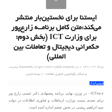
ایستنا برای نخستین‌بار منتشر
می‌کند:‌متن کامل برنامــه زارع‌پور
برای وزارت ICT (بخش دوم؛
حکمرانی دیجیتال و تعاملات بین
المللی)
/
مرداد ۲۲, ۱۴۰۰
در
zarepour
,
vazir e jadid
,
ict gov
,
barnameh
,
اینترنت
/
و شبکه
,
رگولاتوری
,
فناوری اطلاعات
توسط
ادمین
چشم‌انداز
ICTna.ir - در ورژن نهایی برنامه پیشنهادی دکتر عیسی زارع پور
برای تصدی سمت وزارت ارتباطات و فناوری اطلاعات در دولت
سید ابراهیم رپیسی در بخش چشم اندازه آمده است:‌