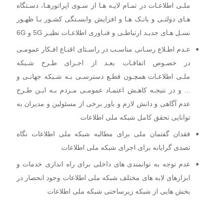
ملـی اطلاعـات در تمـام لایـه هـا از سـوی اپراتورهـا، دسـتگاه
هـای دولتـی و بانـک هـا و افزایش وابسـتگی کشـور
بـا ظهـور
نسـل هـای جدیـد ارتباطـی و فنـاوری اطلاعـات نظیـر 5G و 6G
عـدم اطـلاع رسـانی مناسـب در راسـتای اقنـاع افـکار عمومـی
در خصـوص اتفاقـات بعـد از اجـرای طـرح شـبکه
ملـی
اطلاعـات همچـون قطـع دسترسـی بـه شـبکه جهانـی و
... و در نتیجـه کاهـش اعتمـاد عمومـی مـردم بـه ایـن طـرح
عدم آگاهی و دانش لازم و باور برخی از مسئولین و مدیران به
توانایی تحقق کامل شبکه ملی اطلاعات
فقدان گفتمان ملی برای مطالبه شبکه ملی اطلاعات نگاه
تصدی گرایانه برای اجرای شبکه ملی اطلاعات
عدم توجه به توانمندی های داخلی برای راه اندازی خدمات و
ابزارهای لایه های مختلف شبکه ملی اطلاعات وجود انحصار در
بخش هایی از شبکه زیرساختی شبکه ملی اطلاعات