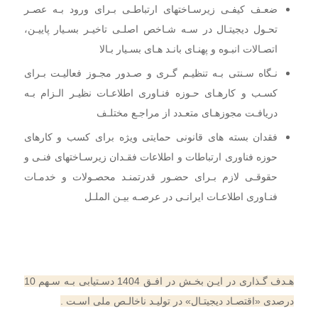
ضعـف کیفـی زیرسـاختهای ارتباطـی بـرای ورود بـه عصـر
تحـول دیجیتـال در سـه شـاخص اصلـی تاخیـر بسـیار پاییـن،
اتصـالات انبـوه و پهنـای بانـد هـای بسـیار بـالا
نـگاه سـنتی بـه تنظیـم گـری و صـدور مجـوز فعالیـت بـرای
کسـب و کارهـای حـوزه فنـاوری اطلاعـات نظیـر الـزام بـه
دریافـت مجوزهـای متعـدد از مراجـع مختلـف
فقدان بسته های قانونی حمایتی ویژه برای کسب و کارهای
حوزه فناوری ارتباطات و اطلاعات فقـدان زیرسـاختهای فنـی و
حقوقـی لازم بـرای حضـور قدرتمنـد محصـولات و خدمـات
فنـاوری اطلاعـات ایرانـی
در عرصـه بیـن الملـل
هـدف گـذاری در ایـن بخـش در افـق 1404 دسـتیابی بـه سـهم 10
درصدی «اقتصـاد دیجیتـال» در تولیـد ناخالـص ملی اسـت .