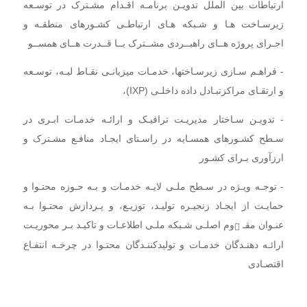
ارتباطات بین الملل تدویـن برنامـه اقـدام مشـترک در توسـعه
زیرسـاخت هـا و شـبکه هـای ارتباطـی کشـورهای منطقـه و
اجـرای
پروژه هــای راهبــردی مشــترک بــا قــدرت هــای همســو
- فراهـم سـازی زیرسـاختها، خدمـات میزبانـی نقـاط لبـه، توسـعه
و ارتقـای مراکزتبـادل داده داخلـی (IXP)،
- تدویـن
سـاختار مدیریـت ترافیـک و ارائـه خدمـات ابـری در
سـطح کشـورهای همسـایه در راسـتای ایجـاد منافـع مشـترک و
ارزآوری بـرای کشـور
- توجـه ویـژه در سـطح ملـی لایـه خدمـات و بـه حـوزه محتـوا و
حمایـت از ایجـاد زنجیـره تولیـد، توزیـع، و پـردازش محتـوا بـه
عنـوان مقـ
وم اصلـی شـبکه ملـی اطلاعـات و تاکیـد بـر محوریـت
ّ
ارائـه دهنـدگان خدمـات و تولیدکننـدگان محتـوا در چرخـه انتفـاع
اقتصـادی