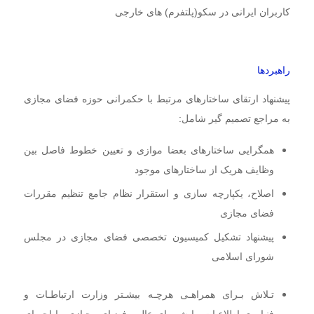
کاربران ایرانی در سکو(پلتفرم) های خارجی
راهبردها
پیشنهاد ارتقای ساختارهای مرتبط با حکمرانی حوزه فضای مجازی
به مراجع تصمیم گیر شامل:
همگرایی ساختارهای بعضا موازی و تعیین خطوط فاصل بین
وظایف هریک از ساختارهای موجود
اصلاح، یکپارچه سازی و استقرار نظام جامع تنظیم مقررات
فضای مجازی
پیشنهاد تشکیل کمیسیون تخصصی فضای مجازی در مجلس
شورای اسلامی
تـلاش بـرای همراهـی هرچـه بیشـتر وزارت ارتباطـات و
فنـاوری اطلاعـات بـا شـورای عالـی فضـای مجـازی بـا اجـرای