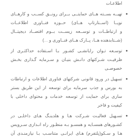
اطلاعـات
تهیــه بســته هــای حمایتــی بــرای رونــق کســب و کارهــای
نوپــا (اســتارتاپ هــای) حــوزه فنــاوری اطلاعــات
و ارتباطــات و توســعه زیســت بــوم اقتصــاد دیجیتــال
(شــتابدهنده هــا، پــارک هــای فنــاوری و ...)
توسـعه تـوان رایانشـی کشـور بـا اسـتفاده حداکثـری از
ظرفیـت شـرکتهای دانـش بنیـان و سـرمایه گـذاری بخـش
خصوصـی
تسهیل در ورود قانونی شرکتهای فناوری اطلاعات و ارتباطات
به بورس و جذب سرمایه برای توسعه از این طریق بستر
سازی برای حمایت از توسعه خدمات و محتوای داخلی با
کیفیت و فاخر
تسـهیل فعالیـت شـرکت هـا و هلدینـگ هـای داخلـی در
کشـورهای همسـایه و همسـو بـه منظـور راه انـدازی
سـرویس
هـا و سـکو(پلتفرم) هـای ایرانـی متناسـب بـا نیازمنـدی آن