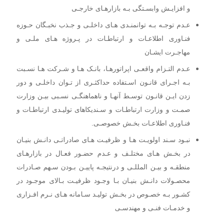
و افزایـش وابسـتگی بـه بازارهـای خارجـی
عـدم توجـه بـه توانمنـدی هـای داخلـی و جـذب نخبـگان حـوزه
فنـاوری اطلاعـات و ارتباطـات در پـروژه هـای ملـی
و
مهاجـرت ایشـان
عـدم التـزام واقعـی اپراتورهـا، بانـک هـا و شـرکت هـا نسـبت
بـه اجـرای قانـون اسـتفاده حداکثـری از تـوان داخلـی
و دور
زدن ایـن قانـون توسـط آنهـا و ناهماهنگـی نسـبی بیـن وزارت
صمـت و وزارت ارتباطـات و سـندیکاهای تولیـدی ارتباطـات و
فنـاوری اطلاعـات بخـش خصوصـی.
نبـود سـند اولویـت هـا و ظرفیـت هـای صادراتـی دانـش بنیـان
در بخـش هـای مختلـف و عـدم حضـور فعـال در بازارهـای
منطقـه و بیـن المللـی و درنتیجـه پاییـن بـودن سـهم صـادرات
محصـولات دانـش بنیـان بـا وجـود ظرفیـت بـالای موجـود در
کشـور بـه خصـوص در بخـش تولیـد سـامانه هـای نـرم افـزاری
و خدمـات فنـی و مهندسـی