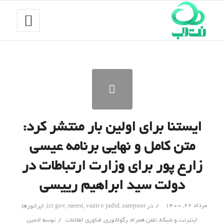
ایستنا برای اولین بار منتشر کرد:
متن کامل و نهایی برنامه عیسی
زارع پور برای وزارت ارتباطات در
دولت سید ابراهیم رییسی
/
مرداد ۲۲, ۱۴۰۰
در
zarepour
,
vazir e jadid
,
raeesi
,
ict gov
,
اپراتورها
,
/
اینترنت و شبکه
,
تلفن همراه
,
رگولاتوری
,
فناوری اطلاعات
توسط
ادمین