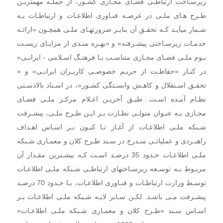
زیرسـاخت ارتباطـی فضـای مجـازی کشـور، از جملـه مهمتریـن
طـرح هـای ملـی در عرصـه فنـاوری اطلاعـات و ارتباطـات بـه
شـمار میآیـد کـه تحقـق آن بنابـر ضرورتهـای ملـی همچـون «ارائـه
خدمـات زیرسـاختی پیشـرفته» و «بهـره منـدی از مزایـای زیسـت
بـوم ملـی فضـای مجـازی متناسـب بـا فرهنـگ اسـلامی - ایرانـی»
در کنـار «حفاظـت از حریـم خصوصـی کاربـران ایرانـی» و «
تحقـق اسـتقلال و کاهـش وابسـتگی کشـور»، در اسـناد بالادسـتی
نظـام آمـده اسـت. طبـق آخریـن اعـلام مرکـز ملـی فضـای
مجـازی بـه عنـوان متولـی نظـارت بـر ایـن طـرح ملـی، پیشـرفت
شـبکه ملـی اطلاعـات از آغـاز تـا کنـون بـر اسـاس اهـداف
راهبـردی و عملیاتـی منـدرج در سـند طـرح کلان و معمـاری شـبکه
ملـی اطلاعـات حـدود 35 درصـد اسـت کـه بیشـترین مقـدار آن
مربـوط بـه توسـعه زیرسـاختهای ارتباطـی شـبکه ملـی اطلاعـات
توسـط وزارت ارتباطـات و فنـاوری اطلاعـات، بـا حـدود 70 درصـد
پیشـرفت مـی باشـد. لکـن سـایر لایـه شـبکه ملـی اطلاعـات بـر
اسـاس سـند «طـرح کلان و معمـاری شـبکه ملـی اطلاعـات«