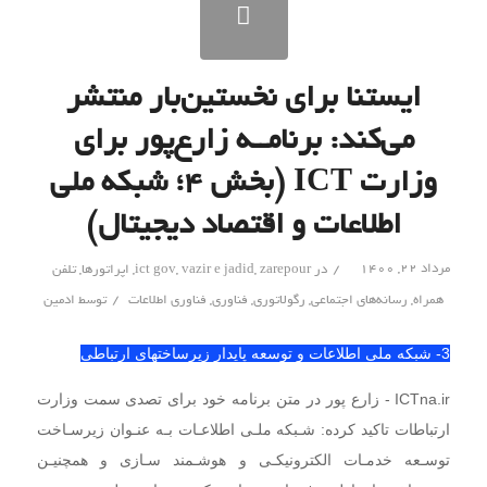
​ایستنا برای نخستین‌بار منتشر
می‌کند:‌ برنامــه زارع‌پور برای
وزارت ICT (بخش ۴؛ شبکه ملی
اطلاعات و اقتصاد دیجیتال)
/
مرداد ۲۲, ۱۴۰۰
در
zarepour
,
vazir e jadid
,
ict gov
,
اپراتورها
,
تلفن
/
همراه
,
رسانه‌های اجتماعی
,
رگولاتوری
,
فناوری
,
فناوری اطلاعات
توسط
ادمین
3- شبکه ملی اطلاعات و توسعه پایدار زیرساختهای ارتباطی
ICTna.ir - زارع پور در متن برنامه خود برای تصدی سمت وزارت
ارتباطات تاکید کرده:‌ شـبکه ملـی اطلاعـات بـه عنـوان زیرسـاخت
توسـعه خدمـات الکترونیکـی و هوشـمند سـازی و همچنیـن