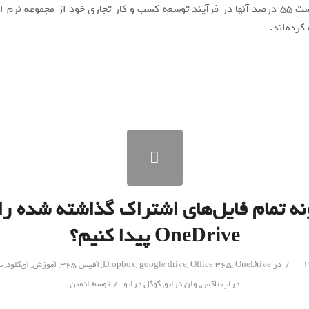
نشان داده است 55 درصد آنها در فرآیند توسعه کسب و کار تجاری خود از مجموعه نر
ه تمام فایل‌های اشتراک گذاشته شده را
OneDrive پیدا کنیم؟
/
در
OneDrive
,
Office 365
,
google drive
,
Dropbox
,
آفیس 365
,
آموزش
,
آی‌کلود
,
ت
/
دراپ باکس
,
وان درایو
,
گوگل درایو
توسط
ادمین