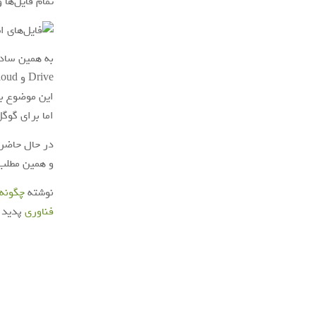
تمام فایل‌ها
به همین سادگ
Drive و iCloud در دسترس نیست.
این موضوع بر
اما برای گوگ
در حال حاضر گ
و همین مطلب 
نوشته
چگونه تم
فناوری
پدیدا