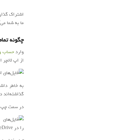
اشتراک گذار
ما به شما می‌آموزی
چگونه تمام فای
وارد
حساب وا
از اپ لانچر ا
به خاطر داشت
گذاشته‌اند د
در سمت چپ منو روی “ed