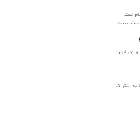
ام است.
ب آفیس 365 خود شوید و وان‌‌درایو را
ا به اشتراک