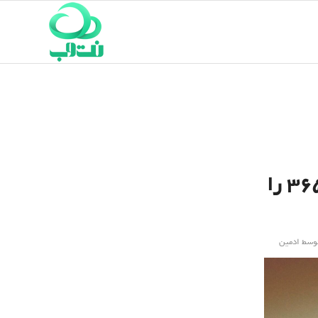
مایکروسافت قیمت آفیس ۳۶۵ و مایکروسافت ۳۶۵ را
وسط
ادمین