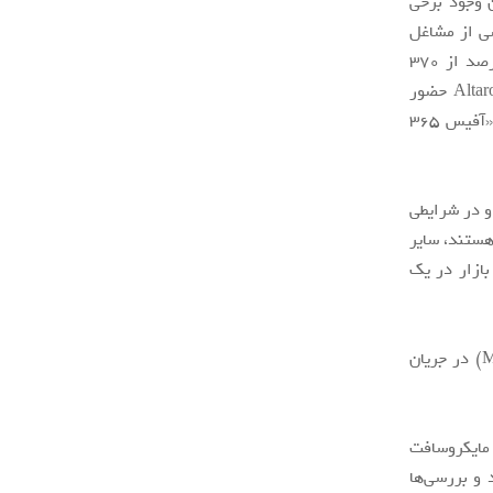
ین وجود برخی
ضی از مشاغل
در موقعیتی بودند که توانستند درآمدهای خود را افزایش دهند و از جمله آنها 87 درصد از 370
شرکت ارایه دهنده خدمات مدیریت شده (MSP) که در ماه مارس در بررسی مرکز Altaro حضور
داشتند اعلام کردند که طی یک سال گذشته شاهد رونق کسب و کار خود در مجموعه «آفیس 365
و در شرایطی
هستند، سایر
بازار در یک
بررسی‌های جدید نشان داد 70 درصد از مراکز ارایه دهنده خدمات مدیریت شده (MSP) در جریان
دسته از ارایه دهندگان خدمات مدیریت شده که با مجموعه نرم افزاری آفیس 365 مایکروسافت
 و بررسی‌ها