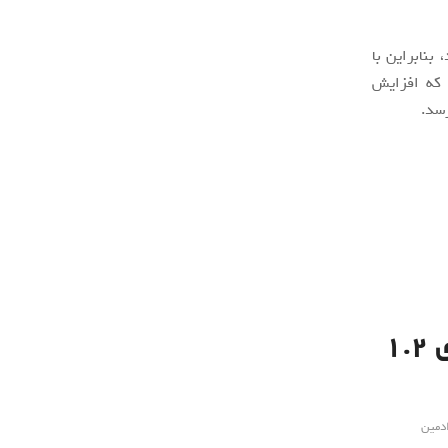
نابراین با
 که افزایش
تغییر فونت پیش فرض آفیس مایکروسافت برای ۱.۲
دمین