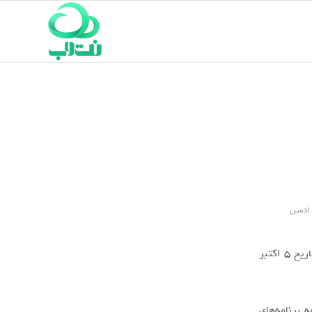
ادمین
شرکت "مایکروسافت" اعلام کرد که "آفیس 2021" همزمان با عرضه "ویندوز 11" در تاریخ 5 اکتبر
برنامه‌های