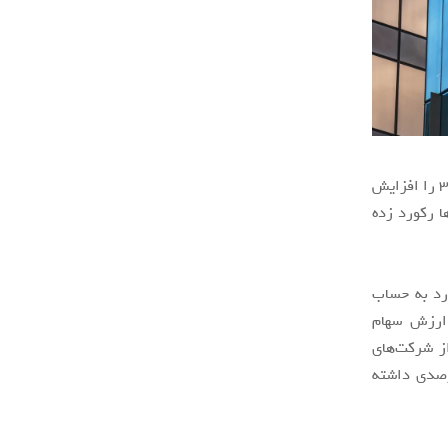
مایکروسافت از سال آینده میلادی قیمت سرویس‌های ابری آفیس ۳۶۵ و مایکروسافت ۳۶۵ را افزایش
ا رکورد زده
دلار رسید که یک رکورد به حساب
۲. تریلیون دلار است. ارزش سهام
 بسیاری از شرکت‌های
 حال برای مثال ارزش سهام آلفابت تا به اینجای سال رشد ۶۰ درصدی داشته