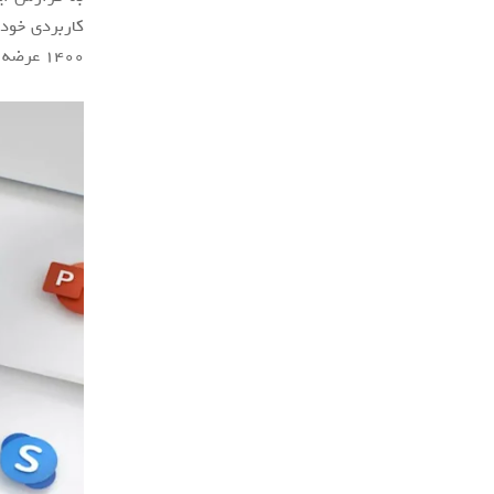
1400 عرضه می‌کند. این همان روزی است که این شرکت "ویندوز 11" را در دسترس قرار می‌دهد.