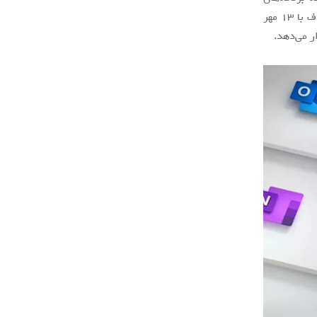
کاربردی خود موسوم به "آفیس 2021"(Office 2021) را در تاریخ 5 اکتبر2021 مصادف با 13 مهر