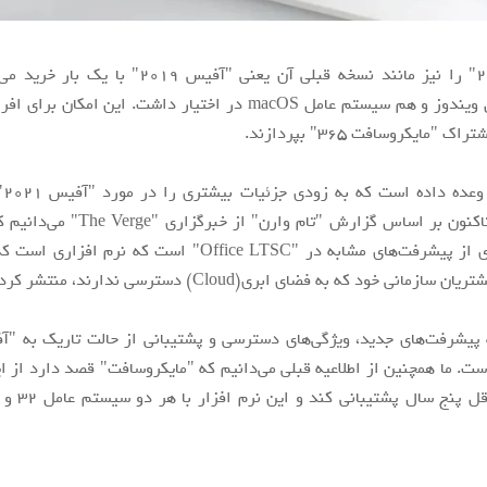
"آفیس 2021" را نیز مانند نسخه قبلی آن یعنی "آفیس 2019
سیستم عامل ویندوز و هم سیستم عامل macOS در اختیار داشت. این امک
 "مایکروسافت 365" بپردازند.
مایک
بگذارد، اما تاکنون بر اساس گزارش "تام وارن"
دارای بسیاری از پیشرفت‌های مشابه در "Office LTSC" است که نر
زمانی خود که به فضای ابری(Cloud) دسترسی ندارند، منتشر کرده است.
ت. ما همچنین از اطلاعیه قبلی می‌دانیم که "مایکروسافت" قصد دارد از ای