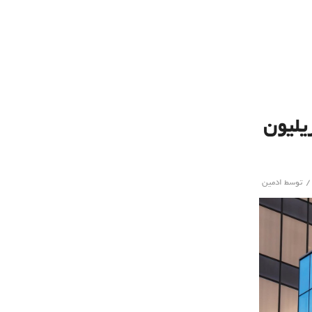
افت رکورد زد: ارزش بازار ۲.۳ تریلیون
/
توسط
ادمین