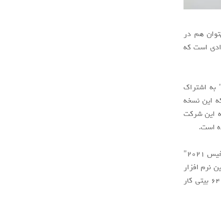
" با یک بار خرید می‌توان هم در
ان برای افرادی است که
روسافت وعده داده است که به زودی جزئیات بیشتری را در مورد "آفیس 2021" به اشتراک
 از خبرگزاری "The Verge" می‌دانیم که این نسخه
م افزاری است که این شرکت
در میان همه پیشرفت‌های جدید، ویژگی‌های دسترسی و پشتیبانی از حالت تاریک به "آفیس 2021"
ن نرم افزار
به مدت حداقل پنج سال پشتیبانی کند و این نرم افزار با هر دو سیستم عامل 32 و 64 بیتی کار