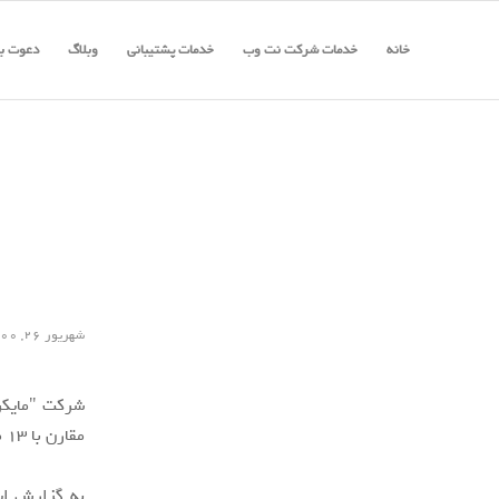
خانه
خدمات شرکت نت وب
خدمات پشتیبانی
وبلاگ
دعوت به
شهریور ۲۶, ۱۴۰۰
مقارن با 13 مهر ماه 1400 در دسترس عموم قرار خواهد گرفت.
به گزارش ای