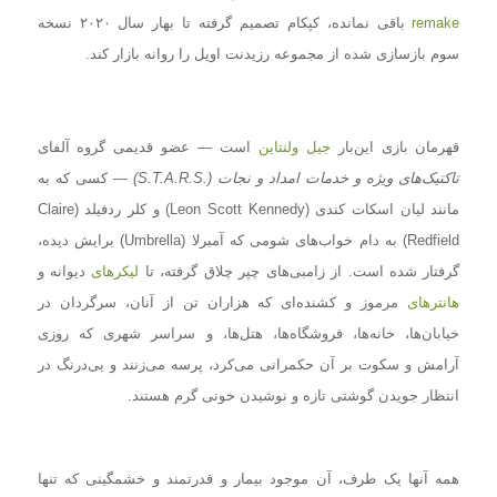
remake
باقی نمانده، کپکام تصمیم گرفته تا بهار سال ۲۰۲۰ نسخه
سوم بازسازی شده از مجموعه رزیدنت اویل را روانه بازار کند.
قهرمان بازی این‌بار
جیل ولنتاین
است — عضو قدیمی گروه آلفای
تاکتیک‌های ویژه و خدمات امداد و نجات
(.S.T.A.R.S)
— کسی که به
مانند لیان اسکات کندی (Leon Scott Kennedy) و کلر ردفیلد (
Claire
Redfield
) به دام خواب‌های شومی که آمبرلا (Umbrella) برایش دیده،
گرفتار شده است. از زامبی‌های چپر چلاق گرفته، تا
لیکرهای
دیوانه و
هانترهای
مرموز و کشنده‌ای که هزاران تن از آنان، سرگردان در
خیابان‌ها، خانه‌ها، فروشگاه‌ها، هتل‌ها، و سراسر شهری که روزی
آرامش و سکوت بر آن حکمرانی می‌کرد، پرسه می‌زنند و بی‌درنگ در
انتظار جویدن گوشتی تازه و نوشیدن خونی گرم هستند.
همه آنها یک طرف، آن موجود بیمار و قدرتمند و خشمگینی که تنها