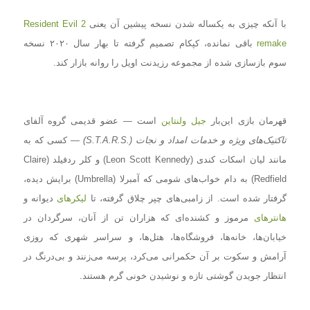
با آنکه چیزی به یکساله شدن نسخه پیشین آن یعنی
Resident Evil 2
remake
باقی نمانده، کپکام تصمیم گرفته تا بهار سال ۲۰۲۰ نسخه
سوم بازسازی شده از مجموعه رزیدنت اویل را روانه بازار کند.
قهرمان بازی این‌بار
جیل ولنتاین
است — عضو قدیمی گروه آلفای
تاکتیک‌های ویژه و خدمات امداد و نجات
(.S.T.A.R.S)
— کسی که به
مانند لیان اسکات کندی (Leon Scott Kennedy) و کلر ردفیلد (
Claire
Redfield
) به دام خواب‌های شومی که آمبرلا (Umbrella) برایش دیده،
گرفتار شده است. از زامبی‌های چپر چلاق گرفته، تا
لیکرهای
دیوانه و
هانترهای
مرموز و کشنده‌ای که هزاران تن از آنان، سرگردان در
خیابان‌ها، خانه‌ها، فروشگاه‌ها، هتل‌ها، و سراسر شهری که روزی
آرامش و سکوت بر آن حکمرانی می‌کرد، پرسه می‌زنند و بی‌درنگ در
انتظار جویدن گوشتی تازه و نوشیدن خونی گرم هستند.