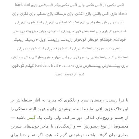
اکس باکس 1
,
اکس باکس وان
,
اکس باکس یک
,
اکسباکس
,
بازی hack and
slash
,
بازی اکس باکس
,
بازی اکشن
,
بازی ترسناک
,
بازی تفنگی
,
بازی فکری
,
بازی
ماجراجویی
,
بازی ماجرایی
,
بازی هک اند اسلش
,
بازی پلی استیشن
,
بازی پلی
استیشن 4
,
بازی پلی استیشن فور
,
بازی پلی استیشن چهار
,
جیل ولنتاین
,
خبر
,
خونآشام
,
خوناشام
,
خونخار
,
خونخوار
,
رزیدنت
,
رزیدنت اویل 3 ریمیک
,
ریمیک
,
زامبی
,
نمسیس
,
پلی استیشن
,
پلی استیشن فور
,
پلی استیشن چهار
,
پلی‌
استیشن 4
,
پلی‌استیشن
,
پی اس فور
,
پی اس چهار
,
پیش سفارش
,
پیش سفارش
بازی
,
پیشسفارش
,
پیشسفارش بازی Resident Evil 3 remake
,
کپکام
,
گوناگون
,
/
گیم
توسط
ادمین
با فرا رسیدن زمستان سرد و دلگیری که چیزی به آغاز سلطه‌اش بر
این خاک عزیز باقی نمانده است، نوشیدن چای و قهوه البته خستگی را
از جسم و روح‌مان اندکی دور می‌کند، ولی وقتی یک
گیمر
باشید —
مخصوصا از نوع جسورش — و زندگی‌تان با ماجراجویی‌های شیرین
مجازی جان گرفته باشد، نوشیدنی گرم که هیچ، اگر تمام دنیا برای