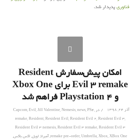
فناوری
پدیدار شد.
امکان پیش‌سفارش Resident
Evil 3 remake برای Xbox One
و Playstation 4 فراهم شد
/
آذر ۲۴, ۱۳۹۸
در
,
PS4
,
news
,
Nemesis
,
Jill Valentine
,
Evil
,
Capcom
remake
,
Resident
,
Resident Evil
,
Resident Evil 2
,
Resident Evil 3
,
Resident Evil 3 nemesis
,
Resident Evil 3 remake
,
Resident Evil 3
XBox One
,
Xbox
,
Umbrella
,
remake pre-order
,
آمبرلا
,
اویل
,
اکس باکس
,