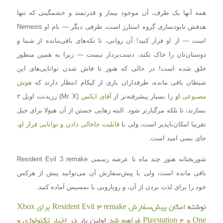
همه آنها یک طرف، آن موجود بیمار و قدرتمند و خشمگینی که تنها
هدفش نابودسازی گروه استارز است، طرفی دیگر — نام او Nemesis
است — از او فرار کنید! آن روانی، تا تکه‌های باقی‌مانده از شما و
دوستان‌تان را خاک نکند، دست‌بردار نیست — زیرا به همین منظور
خلق شده است! در حالی که هنوز تا فاش شدن توانایی‌های این
شیطان باقی مانده، طرفداران بازی از کپکام انتظار دارند که
هوش
مصنوعی
او را بسیار پیشرفته‌تر از
آقای ایکس
(Mr. X) رزیدنت اویل ۲
بسازند، تا بلکه مرگبارتر شود. البته رهایی جستن از آن هیولا برای جیل
تقریبا امکان‌ناپذیر است، ولی با
قابلیت جاخالی دادن و توانایی فرار او
،
جای بسی امید است.
شوربختانه هنوز چند ماه تا عرضه رسمی Resident Evil 3 remake
باقی مانده است، ولی با پیش‌سفارش آن می‌توانید پیش از هرکس
خود را برای لذت بردن از آن، و رویارویی با نمسیس آماده کنید.
نوشته
امکان پیش‌سفارش Resident Evil 3 remake برای Xbox
One و Playstation 4 فراهم شد
اولین بار در
اخبار تکنولوژی و