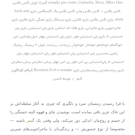
XBox One
,
Xbox
,
Umbrella
,
remake pre-order
,
آمبرلا
,
اویل
,
اکس باکس
,
اکس باکس 1
,
اکس باکس وان
,
اکس باکس یک
,
اکسباکس
,
بازی hack and
slash
,
بازی اکس باکس
,
بازی اکشن
,
بازی ترسناک
,
بازی تفنگی
,
بازی فکری
,
بازی
ماجراجویی
,
بازی ماجرایی
,
بازی هک اند اسلش
,
بازی پلی استیشن
,
بازی پلی
استیشن 4
,
بازی پلی استیشن فور
,
بازی پلی استیشن چهار
,
جیل ولنتاین
,
خبر
,
خونآشام
,
خوناشام
,
خونخار
,
خونخوار
,
رزیدنت
,
رزیدنت اویل 3 ریمیک
,
ریمیک
,
زامبی
,
نمسیس
,
پلی استیشن
,
پلی استیشن فور
,
پلی استیشن چهار
,
پلی‌
استیشن 4
,
پلی‌استیشن
,
پی اس فور
,
پی اس چهار
,
پیش سفارش
,
پیش سفارش
بازی
,
پیشسفارش
,
پیشسفارش بازی Resident Evil 3 remake
,
کپکام
,
گوناگون
,
/
گیم
توسط
ادمین
با فرا رسیدن زمستان سرد و دلگیری که چیزی به آغاز سلطه‌اش بر
این خاک عزیز باقی نمانده است، نوشیدن چای و قهوه البته خستگی را
از جسم و روح‌مان اندکی دور می‌کند، ولی وقتی یک
گیمر
باشید —
مخصوصا از نوع جسورش — و زندگی‌تان با ماجراجویی‌های شیرین