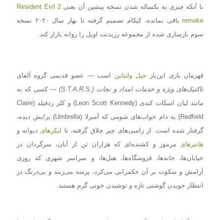
با آنکه چیزی به یکساله شدن نسخه پیشین آن یعنی
Resident Evil 2
remake
باقی نمانده، کپکام تصمیم گرفته تا بهار سال ۲۰۲۰ نسخه
سوم بازسازی شده از مجموعه رزیدنت اویل را روانه بازار کند.
قهرمان بازی این‌بار
جیل ولنتاین
است — عضو قدیمی گروه آلفای
تاکتیک‌های ویژه و خدمات امداد و نجات
(.S.T.A.R.S)
— کسی که به
مانند لیان اسکات کندی (Leon Scott Kennedy) و کلر ردفیلد (
Claire
Redfield
) به دام خواب‌های شومی که آمبرلا (Umbrella) برایش دیده،
گرفتار شده است. از زامبی‌های چپر چلاق گرفته، تا
لیکرهای
دیوانه و
هانترهای
مرموز و کشنده‌ای که هزاران تن از آنان، سرگردان در
خیابان‌ها، خانه‌ها، فروشگاه‌ها، هتل‌ها، و سراسر شهری که روزی
آرامش و سکوت بر آن حکمرانی می‌کرد، پرسه می‌زنند و بی‌درنگ در
انتظار جویدن گوشتی تازه و نوشیدن خونی گرم هستند.