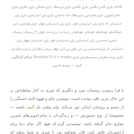
slash
,
بازی اکس باکس
,
بازی اکشن
,
بازی ترسناک
,
بازی تفنگی
,
بازی فکری
,
بازی
ماجراجویی
,
بازی ماجرایی
,
بازی هک اند اسلش
,
بازی پلی استیشن
,
بازی پلی
استیشن 4
,
بازی پلی استیشن فور
,
بازی پلی استیشن چهار
,
جیل ولنتاین
,
خبر
,
خونآشام
,
خوناشام
,
خونخار
,
خونخوار
,
رزیدنت
,
رزیدنت اویل 3 ریمیک
,
ریمیک
,
زامبی
,
نمسیس
,
پلی استیشن
,
پلی استیشن فور
,
پلی استیشن چهار
,
پلی‌
استیشن 4
,
پلی‌استیشن
,
پی اس فور
,
پی اس چهار
,
پیش سفارش
,
پیش سفارش
بازی
,
پیشسفارش
,
پیشسفارش بازی Resident Evil 3 remake
,
کپکام
,
گوناگون
,
/
گیم
توسط
ادمین
با فرا رسیدن زمستان سرد و دلگیری که چیزی به آغاز سلطه‌اش بر
این خاک عزیز باقی نمانده است، نوشیدن چای و قهوه البته خستگی را
از جسم و روح‌مان اندکی دور می‌کند، ولی وقتی یک
گیمر
باشید —
مخصوصا از نوع جسورش — و زندگی‌تان با ماجراجویی‌های شیرین
مجازی جان گرفته باشد، نوشیدنی گرم که هیچ، اگر تمام دنیا برای
آرامش‌تان تلاش کنند، قادر نخواهند بود تا چیزی به شما بدهند که