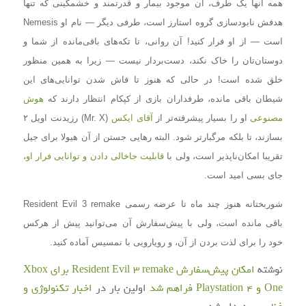
همه آنها یک طرف، آن موجود بیمار و قدرتمند و خشمگینی که تنها
هدفش نابودسازی گروه استارز است، طرفی دیگر — نام او Nemesis
است — از او فرار کنید! آن روانی، تا تکه‌های باقی‌مانده از شما و
دوستان‌تان را خاک نکند، دست‌بردار نیست — زیرا به همین منظور
خلق شده است! در حالی که هنوز تا فاش شدن توانایی‌های این
شیطان باقی مانده، طرفداران بازی از کپکام انتظار دارند که
هوش
مصنوعی
او را بسیار پیشرفته‌تر از
آقای ایکس
(Mr. X) رزیدنت اویل ۲
بسازند، تا بلکه مرگبارتر شود. البته رهایی جستن از آن هیولا برای جیل
تقریبا امکان‌ناپذیر است، ولی با
قابلیت جاخالی دادن و توانایی فرار او
،
جای بسی امید است.
شوربختانه هنوز چند ماه تا عرضه رسمی Resident Evil 3 remake
باقی مانده است، ولی با پیش‌سفارش آن می‌توانید پیش از هرکس
خود را برای لذت بردن از آن، و رویارویی با نمسیس آماده کنید.
نوشته
امکان پیش‌سفارش Resident Evil 3 remake برای Xbox
One و Playstation 4 فراهم شد
اولین بار در
اخبار تکنولوژی و