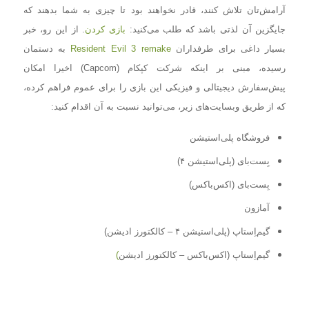
آرامش‌تان تلاش کنند، قادر نخواهند بود تا چیزی به شما بدهند که
جایگزین آن لذتی باشد که طلب می‌کنید:
بازی کردن
. از این رو، خبر
بسیار داغی برای طرفداران
Resident Evil 3 remake
به دستمان
رسیده، مبنی بر اینکه شرکت کپکام (Capcom) اخیرا امکان
پیش‌سفارش دیجیتالی و فیزیکی این بازی را برای عموم فراهم کرده،
که از طریق وبسایت‌های زیر، می‌توانید نسبت به آن اقدام کنید:
فروشگاه پلی‌استیشن
بِست‌بای (پلی‌استیشن ۴)
بِست‌بای (اکس‌باکس)
آمازون
گیم‌اِستاپ (پلی‌استیشن ۴ – کالکتورز ادیشن)
گیم‌اِستاپ (اکس‌باکس – کالکتورز ادیشن
)