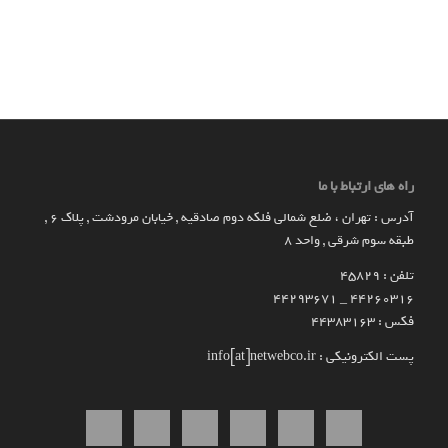
راه های ارتباط با ما
آدرس : تهران ، ضلع شمالی فلکه دوم صادقیه , خیابان مرودشت , پلاک ۶ ,
طبقه سوم شرقی , واحد ۸
تلفن : 45829
۴۴۲۶۰۳۱۶ _ 44293671
فکس : 44383163
پست الکترونیکی : info[at]netwebco.ir