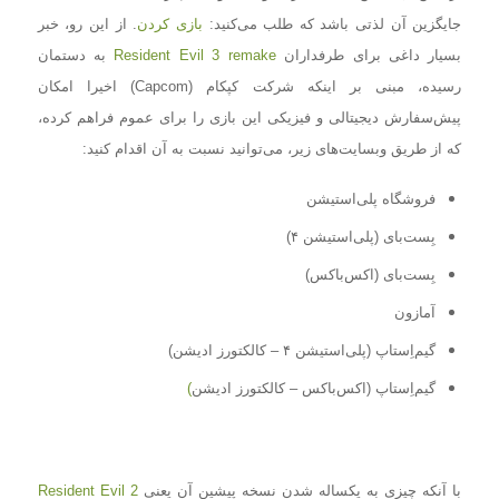
جایگزین آن لذتی باشد که طلب می‌کنید:
بازی کردن
. از این رو، خبر
بسیار داغی برای طرفداران
Resident Evil 3 remake
به دستمان
رسیده، مبنی بر اینکه شرکت کپکام (Capcom) اخیرا امکان
پیش‌سفارش دیجیتالی و فیزیکی این بازی را برای عموم فراهم کرده،
که از طریق وبسایت‌های زیر، می‌توانید نسبت به آن اقدام کنید:
فروشگاه پلی‌استیشن
بِست‌بای (پلی‌استیشن ۴)
بِست‌بای (اکس‌باکس)
آمازون
گیم‌اِستاپ (پلی‌استیشن ۴ – کالکتورز ادیشن)
گیم‌اِستاپ (اکس‌باکس – کالکتورز ادیشن
)
با آنکه چیزی به یکساله شدن نسخه پیشین آن یعنی
Resident Evil 2