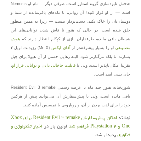
هدفش نابودسازی گروه استارز است، طرفی دیگر — نام او Nemesis
است — از او فرار کنید! آن روانی، تا تکه‌های باقی‌مانده از شما و
دوستان‌تان را خاک نکند، دست‌بردار نیست — زیرا به همین منظور
خلق شده است! در حالی که هنوز تا فاش شدن توانایی‌های این
شیطان باقی مانده، طرفداران بازی از کپکام انتظار دارند که
هوش
مصنوعی
او را بسیار پیشرفته‌تر از
آقای ایکس
(Mr. X) رزیدنت اویل ۲
بسازند، تا بلکه مرگبارتر شود. البته رهایی جستن از آن هیولا برای جیل
تقریبا امکان‌ناپذیر است، ولی با
قابلیت جاخالی دادن و توانایی فرار او
،
جای بسی امید است.
شوربختانه هنوز چند ماه تا عرضه رسمی Resident Evil 3 remake
باقی مانده است، ولی با پیش‌سفارش آن می‌توانید پیش از هرکس
خود را برای لذت بردن از آن، و رویارویی با نمسیس آماده کنید.
نوشته
امکان پیش‌سفارش Resident Evil 3 remake برای Xbox
One و Playstation 4 فراهم شد
اولین بار در
اخبار تکنولوژی و
فناوری
پدیدار شد.