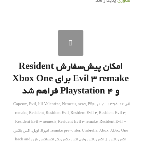
فناوری
پدیدار شد.
امکان پیش‌سفارش Resident
Evil 3 remake برای Xbox One
و Playstation 4 فراهم شد
/
آذر ۲۴, ۱۳۹۸
در
,
PS4
,
news
,
Nemesis
,
Jill Valentine
,
Evil
,
Capcom
remake
,
Resident
,
Resident Evil
,
Resident Evil 2
,
Resident Evil 3
,
Resident Evil 3 nemesis
,
Resident Evil 3 remake
,
Resident Evil 3
XBox One
,
Xbox
,
Umbrella
,
remake pre-order
,
آمبرلا
,
اویل
,
اکس باکس
,
اکس باکس 1
,
اکس باکس وان
,
اکس باکس یک
,
اکسباکس
,
بازی hack and