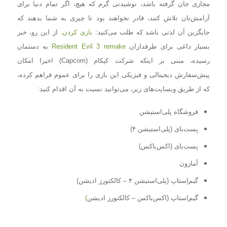
مجازی جان گرفته باشد، نوشیدنی گرم که هیچ، اگر تمام دنیا برای
آرامش‌تان تلاش کنند، قادر نخواهند بود تا چیزی به شما بدهند که
جایگزین آن لذتی باشد که طلب می‌کنید:
بازی کردن
. از این رو، خبر
بسیار داغی برای طرفداران
Resident Evil 3 remake
به دستمان
رسیده، مبنی بر اینکه شرکت کپکام (Capcom) اخیرا امکان
پیش‌سفارش دیجیتالی و فیزیکی این بازی را برای عموم فراهم کرده،
که از طریق وبسایت‌های زیر، می‌توانید نسبت به آن اقدام کنید:
فروشگاه پلی‌استیشن
بِست‌بای (پلی‌استیشن ۴)
بِست‌بای (اکس‌باکس)
آمازون
گیم‌اِستاپ (پلی‌استیشن ۴ – کالکتورز ادیشن)
گیم‌اِستاپ (اکس‌باکس – کالکتورز ادیشن
)