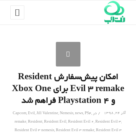
امکان پیش‌سفارش Resident
Evil 3 remake برای Xbox One
و Playstation 4 فراهم شد
/
آذر ۲۴, ۱۳۹۸
در
,
PS4
,
news
,
Nemesis
,
Jill Valentine
,
Evil
,
Capcom
remake
,
Resident
,
Resident Evil
,
Resident Evil 2
,
Resident Evil 3
,
Resident Evil 3 nemesis
,
Resident Evil 3 remake
,
Resident Evil 3