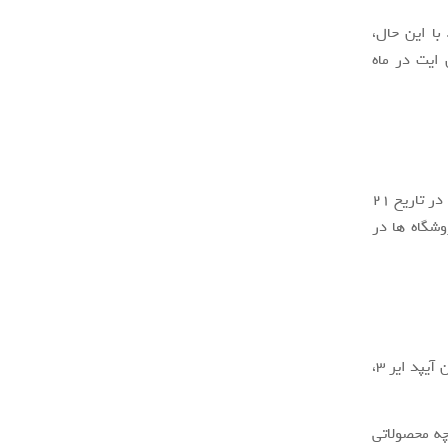
ی آیپد ایر ۳ نیز ارائه شود. با این حال،
ایت در ماه
اپل هیچ چیز را در مورد آیپد ایر ۳ تایید نکرده است. این امکان وجود دارد که این تبلت در تاریخ ۲۱
 است، در فروشگاه ها در
قیمت آیپد ایر ۲ از ۴۹۹ دلار شروع می شود. از این رو شایعات نشان می دهند که با آمدن آیپد ایر ۳،
، باید منتظر باشیم و ببینیم که در سال ۹۵ شاهد چه محصولاتی