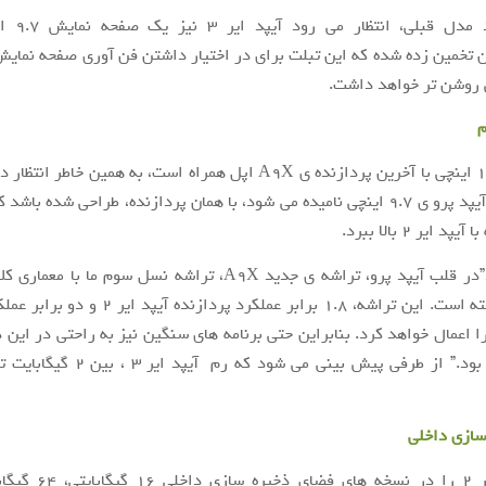
درست مانند مد
 تخمین زده شده که این تبلت برای در اختیار داشتن فن آوری صفحه نمایش
روشن تر خواهد داشت.
م
آیپد پرو ۱۲.۹ اینچی با آخرین پردازنده ی A9X اپل همراه است، به همین خاط
ایر ۳ نیز که آیپد پرو ی ۹.۷ اینچی نامیده می شود، با همان پردازنده، طراحی شده ب
 ایر ۲ بالا ببرد.
اپل می گوید”در قلب آیپد پرو، تراشه ی جدید A9X، تراشه نسل سوم ما
۶۴ بیتی، نهفته است. این تراشه، ۱.۸ برابر عملکرد پرداز
ا اعمال خواهد کرد. بنابراین حتی برنامه های سنگین نیز به راحتی در این د
سازی داخلی