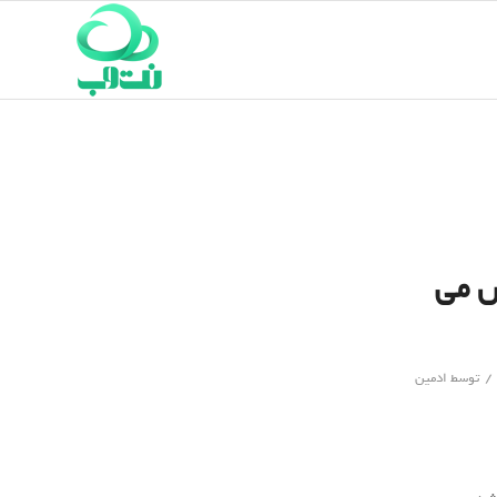
ار به فروش می
/
توسط
ادمین