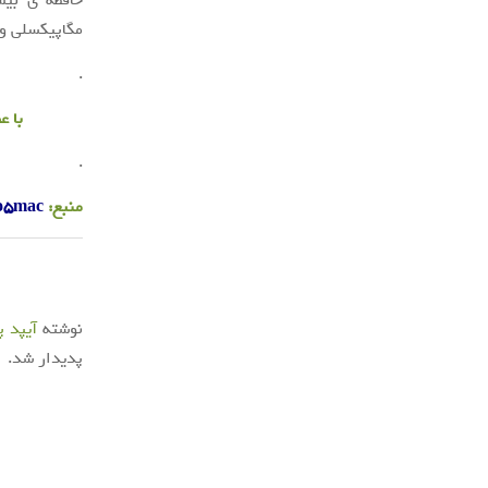
مگاپیکسلی و قا
.
با 
.
منبع:
o5mac
نوشته
آیپد پرو ۹.۷ اینچی با قیمت ۵۹۹ 
پدیدار شد.