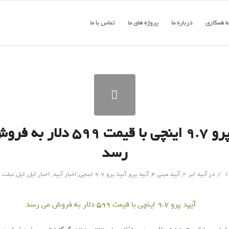
 همکاری
درباره ما
پروژه های ما
تماس با ما
آیپد پرو ۹.۷ اینچی با قیمت ۵۹۹ دل
رسد
/
در
آیپد ایر 2
,
آیپد مینی 4
,
آیپد پرو
,
آیپد پرو 9.7 اینچی
,
اخبار آیپد
,
اخبار اپل
,
اپل
,
تبلت