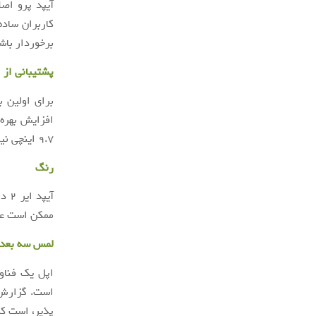
آیپد پرو اص
برخوردار باش
پشتیبانی از 
برای اولین ب
افزایش بهره 
۹.۷ اینچی نیز از اپل پنسل، پشتیبانی می کند.
رنگ
ممکن است علا
لمس سه بعد
است. گزارش 
پذیر، است که 