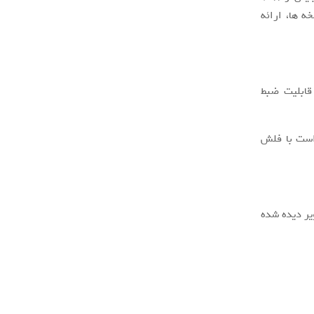
پد ایر ۳ ، نیز در همین نسخه ها، ارائه
 یک دوربین ۱۲ مگاپیکسلی با قابلیت ضبط
این آیپد، نشان می دهند که آیپد ایر ۳ ممکن است با فلش
 تصاویر دیده شده