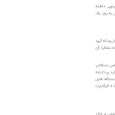
ل قبلی، انتظار می رود آیپد ایر ۳ نیز یک صفحه نمایش ۹.۷ اینچی داشته
 به روز، یک
ر انتظار داریم که آیپد
اشد که عملکرد آن
 با معماری کلاس دسکتاپ
نده آیپد ایر ۲ و دو برابر عملکرد پردازنده
ستگاه، قابل
اجرا خواهند بود.” از طرفی پیش بینی می شود که رم آیپد ایر ۳ ، بین ۲ گیگابایت تا ۴ گیگابایت
اپل، آیپد ایر ۲ را در نسخه های فضای ذخیره سازی داخلی ۱۶ گیگابایتی، ۶۴ گیگابایتی و ۱۲۸