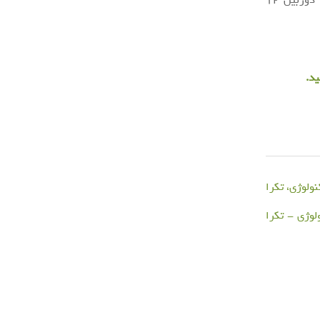
حافظه ی بیشتر، معرفی خواهد شد. یکی از تغییرات عمده ی آیپد پرو ۹.۷ اینچی ، دوربین ۱۲
ید.
ولوژی، تکرا
لوژی - تکرا