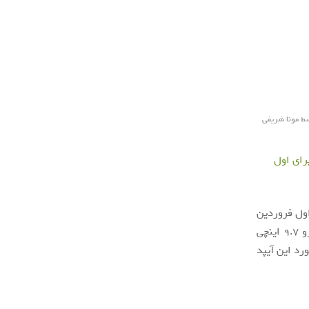
سط
مونا شریفی
 اول فروردین
ماه، ارسال شده است، رونمایی خوهد شد. حول فن آوری آیپد ایر ۳ که به عنوان آیپد پرو ۹.۷ اینچی
رد این آیپد