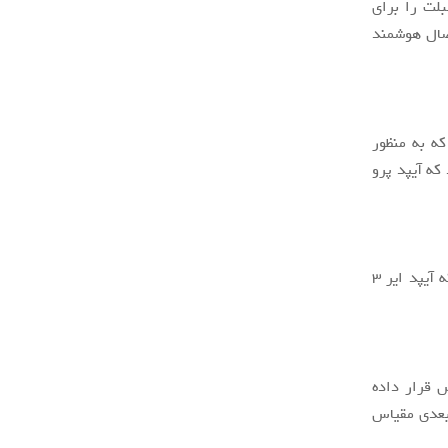
لت را برای
۹ اینچی) نیز، از این اتصال هوشمند
که به منظور
که آیپد پرو
آیپد ایر ۲ در رنگ های خاکستری، طلایی و نقره ای عرضه شد، شایعات نشان می دهد که آیپد ایر ۳
فشار به نام لمس سه بعدی در آیفون ۶S و آیفون ۶S پلاس قرار داده
بعدی مقیاس