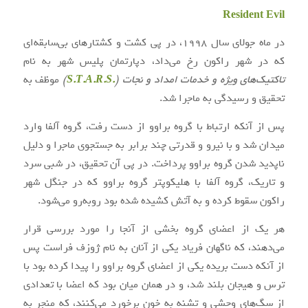
Resident Evil
در ماه جولای سال ۱۹۹۸، در پی کشت و کشتارهای بی‌سابقه‌ای
که در شهر راکون رخ می‌داد، دپارتمان پلیس شهر به نام
تاکتیک‌های ویژه و خدمات امداد و نجات (
.S.T.A.R.S
)
موظف به
تحقیق و رسیدگی به ماجرا شد.
پس از آنکه ارتباط با گروه براوو از دست رفت، گروه آلفا وارد
میدان شد و با نیرو و قدرتی چند برابر به جستجوی ماجرا و دلیل
ناپدید شدن گروه براوو پرداخت. در پی آن تحقیق، در شبی سرد
و تاریک، گروه آلفا با هلیکوپتر گروه براوو که در جنگل شهر
راکون سقوط کرده و به آتش کشیده شده بود روبه‌رو می‌شود.
هر یک از اعضای گروه بخشی از آنجا را مورد بررسی قرار
می‌دهند، که ناگهان فریاد یکی از آنان به نام ژوزف فراست پس
از آنکه دست بریده یکی از اعضای گروه براوو را پیدا کرده بود با
ترس و هیجان بلند شد، و در همان میان بود که اعضا با تعدادی
از سگ‌های وحشی و تشنه به خون برخورد می‌کنند، که منجر به