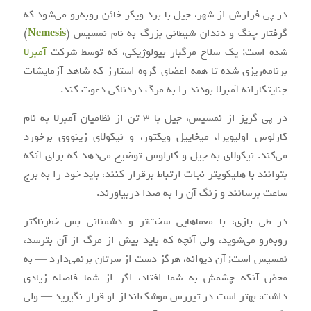
در پی فرارش از شهر، جیل با برد ویکر خائن روبه‌رو می‌شود که
گرفتار چنگ و دندان شیطانی بزرگ به نام نمسیس (
Nemesis
)
شده است; یک سلاح مرگبار بیولوژیکی، که توسط شرکت
آمبرلا
برنامه‌ریزی شده تا همه اعضای گروه استارز که شاهد آزمایشات
جنایتکارانه آمبرلا بودند را به مرگ دردناکی دعوت کند.
در پی گریز از نمسیس، جیل با ۳ تن از نظامیان آمبرلا به نام
کارلوس اولیویرا، میخاییل ویکتور، و نیکولای زینووی برخورد
می‌کند. نیکولای به جیل و کارلوس توضیح می‌دهد که برای آنکه
بتوانند با هلیکوپتر نجات ارتباط برقرار کنند، باید خود را به برج
ساعت برسانند و زنگ آن را به صدا دربیاورند.
در طی بازی، با معماهایی سخت‌تر و دشمنانی بس خطرناکتر
روبه‌رو می‌شوید، ولی آنچه که باید بیش از مرگ از آن بترسد،
نمسیس است; آن دیوانه، هرگز دست از سرتان برنمی‌دارد — به
محض آنکه چشمش به شما افتاد، اگر از شما فاصله زیادی
داشت، بهتر است در تیررس موشک‌انداز او قرار نگیرید — ولی