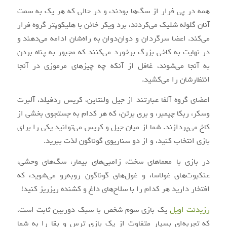
همه در پی فرار از سگ‌ها بودند، و در حالی که هر یک به سمت
آنان گلوله شلیک می‌کردند، برد ویکر خائن با هلیکوپتر گروه فرار
می‌کند. اعضا سرگردان و دوان‌دوان به راه‌شان ادامه می‌دهند و
در نهایت به کاخی بزرگ برخورد می‌کنند که مجبور به پناه بردن
به آنجا می‌شوند، غافل از آنکه چه چیزهای مرموزی در آنجا
انتظارشان را می‌کشید.
اعضای گروه آلفا عبارتند از جیل ولنتاین، کریس ردفیلد، آلبرت
وسکر، ربکا چیمبر، و بری برتن، که هر کدام به جستجوی بخشی از
کاخ می‌پردازند. شما از میان جیل و کریس می‌توانید یکی را برای
بازی انتخاب کنید، و از دو سناریوی گوناگون لذت ببرید.
در بازی با معماهای سخت، زامبی‌های بیمار، سگ‌های وحشی،
عنکبوت‌های غولاسا، و غول‌های گوناگون روبه‌رو می‌شوید، که
افتخار دارید هر کدام را با سلاح‌های داغ و کشنده ریزریز کنید!
رزیدنت اویل
یک بازی سوم شخص با سبک دوربین ثابت است،
که تجربه‌ای بسیار متفاوت از یک بازی ترس و بقا را به شما