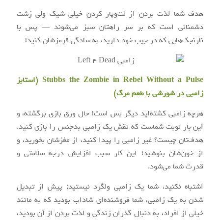
هدف شما لذت بردن از لت‌وپار کردن خیلی شیک ولی زشت
دشمنانی است که بر سر راهتان سبز می‌شوند — پس با
نارنجک‌هایی که در جیب خود دارید، به سادگی قرمزشان کنید!
Stubbs the Zombie in Rebel Without a Pulse (استابز
زامبی در شورشی با طعم مرگ)
هرچه زامبی کشته‌اید دیگر بس است! حال ورق بازی برگشته، و
این بار نوبت شماست که نقش یک زامبی بدجنس را بازی کنید.
هدف‌تان چیست؟ غیر زامبی را پیدا کنید، از مغزشان بخورید، و
از خون‌شان بنوشید! این کار سبب افزایش درجه سلامتی و
قدرت شما می‌شود.
اشتباه نکنید، شما یک زامبی ولگرد نیستید; پیش از تبدیل
شدن به یک زامبی، شما فروشنده‌ای شاداب بودید که به مانند
خیلی از افراد، به دنبال گذران زندگی و لذت بردن از آن بودید،