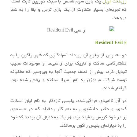
رزیدنت اویل
یک بازی سوم شخص با سبک دوربین ثابت است،
که تجربه‌ای بسیار متفاوت از یک بازی ترس و بقا را به شما
می‌دهد.
Resident Evil 2
دو ماه پس از وقوع آن رویداد غم‌انگیزی که شهر راکون را به
کشتارگاهی ساکت و تاریک برای زامبی‌ها و موجودات عجیب
تبدیل کرد، بیش از نصف جمعیت آنجا به ویروسی که مخفیانه
توسط شرکت مرموزی به نام آمبرلا ساخته و پخش شده بود،
گرفتار شدند.
در آن ناامیدی فراگیرشده، پلیسی تازه‌کار به نام لیان اسکات
کندی، و دختر دانشجویی به نام کلر ردفیلد که در جستجوی
برادر خود کریس ردفیلد بود، هر یک به دنبال آن بودند که خود
را به دپارتمان پلیس راکون برسانند.