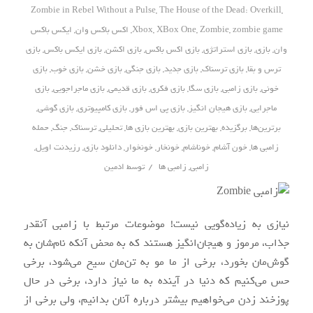
Zombie in Rebel Without a Pulse
,
The House of the Dead: Overkill
,
zombie game
,
Zombie
,
XBox One
,
Xbox
,
اکس باکس وان
,
ایکس باکس
وان
,
بازی
,
بازی استراتژی
,
بازی اکس باکس
,
بازی اکشن
,
بازی ایکس باکس
,
بازی
ترس و بقا
,
بازی ترسناک
,
بازی جدید
,
بازی جنگی
,
بازی خشن
,
بازی خوب
,
بازی
خونی
,
بازی زامبی
,
بازی سگا
,
بازی فکری
,
بازی قدیمی
,
بازی ماجراجویی
,
بازی
ماجرایی
,
بازی هیجان انگیز
,
بازی پی اس فور
,
بازی کامپیوتری
,
بازی گوشی
,
برترین‌ها
,
برگزیده
,
بهترین بازی
,
بهترین بازی ها
,
تحلیلی
,
ترسناک
,
جنگ
,
حمله
زامبی ها
,
خون آشام
,
خوناشام
,
خونخار
,
خونخوار
,
دانلود بازی
,
رزیدنت اویل
,
/
زامبی
,
زامبی ها
توسط
ادمین
نیازی به زیاده‌گویی نیست! موضوعات مرتبط با زامبی آنقدر
جذاب، مرموز و هیجان‌انگیز هستند که به محض آنکه نام‌شان به
گوش‌مان بخورد، برخی از ما مو به تن‌مان سیخ می‌شود، برخی
حس می‌کنیم که دنیا در آینده به ما نیاز دارد، برخی در حال
پوزخند زدن می‌خواهیم بیشتر درباره آنان بدانیم، ولی برخی از