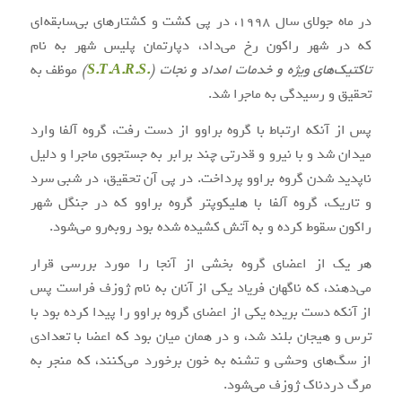
در ماه جولای سال ۱۹۹۸، در پی کشت و کشتارهای بی‌سابقه‌ای
که در شهر راکون رخ می‌داد، دپارتمان پلیس شهر به نام
تاکتیک‌های ویژه و خدمات امداد و نجات (
.S.T.A.R.S
)
موظف به
تحقیق و رسیدگی به ماجرا شد.
پس از آنکه ارتباط با گروه براوو از دست رفت، گروه آلفا وارد
میدان شد و با نیرو و قدرتی چند برابر به جستجوی ماجرا و دلیل
ناپدید شدن گروه براوو پرداخت. در پی آن تحقیق، در شبی سرد
و تاریک، گروه آلفا با هلیکوپتر گروه براوو که در جنگل شهر
راکون سقوط کرده و به آتش کشیده شده بود روبه‌رو می‌شود.
هر یک از اعضای گروه بخشی از آنجا را مورد بررسی قرار
می‌دهند، که ناگهان فریاد یکی از آنان به نام ژوزف فراست پس
از آنکه دست بریده یکی از اعضای گروه براوو را پیدا کرده بود با
ترس و هیجان بلند شد، و در همان میان بود که اعضا با تعدادی
از سگ‌های وحشی و تشنه به خون برخورد می‌کنند، که منجر به
مرگ دردناک ژوزف می‌شود.