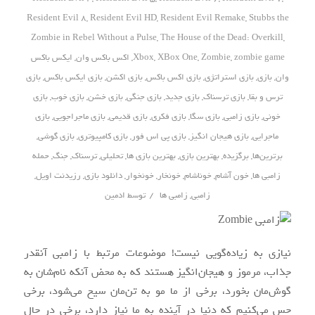
Resident Evil 8
,
Resident Evil HD
,
Resident Evil Remake
,
Stubbs the
Zombie in Rebel Without a Pulse
,
The House of the Dead: Overkill
,
zombie game
,
Zombie
,
XBox One
,
Xbox
,
اکس باکس وان
,
ایکس باکس
وان
,
بازی
,
بازی استراتژی
,
بازی اکس باکس
,
بازی اکشن
,
بازی ایکس باکس
,
بازی
ترس و بقا
,
بازی ترسناک
,
بازی جدید
,
بازی جنگی
,
بازی خشن
,
بازی خوب
,
بازی
خونی
,
بازی زامبی
,
بازی سگا
,
بازی فکری
,
بازی قدیمی
,
بازی ماجراجویی
,
بازی
ماجرایی
,
بازی هیجان انگیز
,
بازی پی اس فور
,
بازی کامپیوتری
,
بازی گوشی
,
برترین‌ها
,
برگزیده
,
بهترین بازی
,
بهترین بازی ها
,
تحلیلی
,
ترسناک
,
جنگ
,
حمله
زامبی ها
,
خون آشام
,
خوناشام
,
خونخار
,
خونخوار
,
دانلود بازی
,
رزیدنت اویل
,
/
زامبی
,
زامبی ها
توسط
ادمین
نیازی به زیاده‌گویی نیست! موضوعات مرتبط با زامبی آنقدر
جذاب، مرموز و هیجان‌انگیز هستند که به محض آنکه نام‌شان به
گوش‌مان بخورد، برخی از ما مو به تن‌مان سیخ می‌شود، برخی
حس می‌کنیم که دنیا در آینده به ما نیاز دارد، برخی در حال