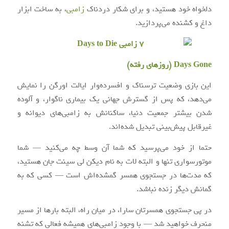
دلخواه خود هستید، و برای شکار دردناک
زامبی
، به ساخت ابزار
داغ و کشنده می‌پردازید.
Days Gone (روزهای رفته)
این بازی وضعیت ترسناک و افسرده‌وار ایالت اورگن را نمایش
می‌دهد، که پس از گسترش جهانی یک بیماری ناگوار، و آلوده
شدن بیشتر جمعیت دنیا، ساکنانش به زامبی‌های دیوانه و
غیرقابل پیش‌بینی تبدیل شده‌اند.
حتما از خود می‌پرسید که شما آن وسط چه می‌کنید — شما
موتور‌سواری تنها و البته لات به نام دیکن لی سینت جان هستید،
که مدت‌ها در جستجوی همسر گمشده‌اش است — کسی که به
گمانش دیگر زنده نباشد.
در پی جستجوی همسرتان سارا، در میان راه، البته بارها از مسیر
منحرف خواهید شد — با وجود زامبی‌های همیشه فعالی که تشنه