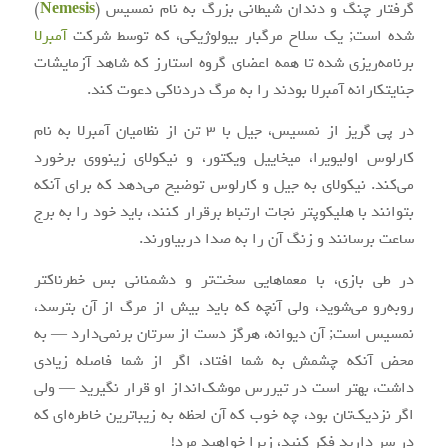
گرفتار چنگ و دندان شیطانی بزرگ به نام نمسیس (
Nemesis
)
شده است; یک سلاح مرگبار بیولوژیکی، که توسط شرکت
آمبرلا
برنامه‌ریزی شده تا همه اعضای گروه استارز که شاهد آزمایشات
جنایتکارانه آمبرلا بودند را به مرگ دردناکی دعوت کند.
در پی گریز از نمسیس، جیل با ۳ تن از نظامیان آمبرلا به نام
کارلوس اولیویرا، میخاییل ویکتور، و نیکولای زینووی برخورد
می‌کند. نیکولای به جیل و کارلوس توضیح می‌دهد که برای آنکه
بتوانند با هلیکوپتر نجات ارتباط برقرار کنند، باید خود را به برج
ساعت برسانند و زنگ آن را به صدا دربیاورند.
در طی بازی، با معماهایی سخت‌تر و دشمنانی بس خطرناکتر
روبه‌رو می‌شوید، ولی آنچه که باید بیش از مرگ از آن بترسد،
نمسیس است; آن دیوانه، هرگز دست از سرتان برنمی‌دارد — به
محض آنکه چشمش به شما افتاد، اگر از شما فاصله زیادی
داشت، بهتر است در تیررس موشک‌انداز او قرار نگیرید — ولی
اگر نزدیک‌تان بود، چه خوب که آن لحظه به زیباترین خاطره‌ای که
در سر دارید فکر کنید، زیرا خواهید مرد!