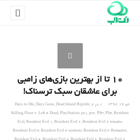
۱۰ تا از بهترین بازی‌های زامبی
برای عاشقان سبک ترسناک!
/
دی ۱۶, ۱۳۹۸
در
7 Days to Die
,
Dead Island Riptide
,
Days Gone
,
Killing Floor 2
,
Left 4 Dead
,
PlayStation
,
ps1
,
ps2
,
PS3
,
PS4
,
Resident
Evil
,
Resident Evil 1
,
Resident Evil 2
,
Resident Evil 2 remake
,
Resident Evil 3
,
Resident Evil 3 nemesis
,
Resident Evil 3 Remaster
,
Resident Evil 4
,
Resident Evil 5
,
Resident Evil 6
,
Resident Evil 7
,