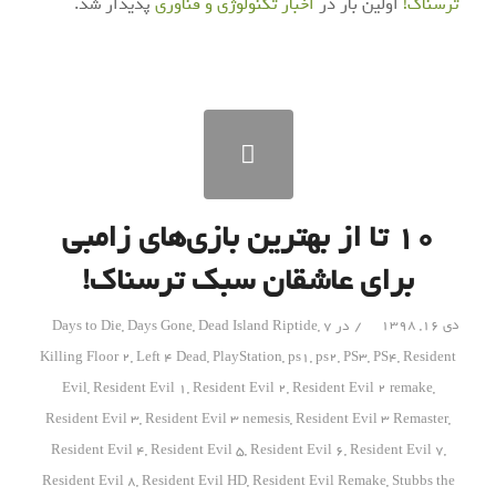
ترسناک!
اولین بار در
اخبار تکنولوژی و فناوری
پدیدار شد.
۱۰ تا از بهترین بازی‌های زامبی
برای عاشقان سبک ترسناک!
/
دی ۱۶, ۱۳۹۸
در
7 Days to Die
,
Dead Island Riptide
,
Days Gone
,
Killing Floor 2
,
Left 4 Dead
,
PlayStation
,
ps1
,
ps2
,
PS3
,
PS4
,
Resident
Evil
,
Resident Evil 1
,
Resident Evil 2
,
Resident Evil 2 remake
,
Resident Evil 3
,
Resident Evil 3 nemesis
,
Resident Evil 3 Remaster
,
Resident Evil 4
,
Resident Evil 5
,
Resident Evil 6
,
Resident Evil 7
,
Resident Evil 8
,
Resident Evil HD
,
Resident Evil Remake
,
Stubbs the