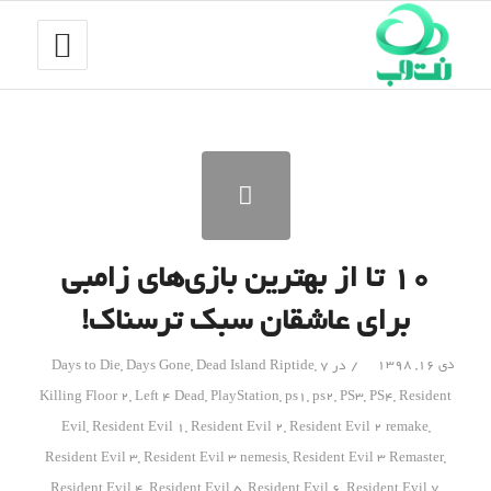
۱۰ تا از بهترین بازی‌های زامبی
برای عاشقان سبک ترسناک!
/
دی ۱۶, ۱۳۹۸
در
7 Days to Die
,
Dead Island Riptide
,
Days Gone
,
Killing Floor 2
,
Left 4 Dead
,
PlayStation
,
ps1
,
ps2
,
PS3
,
PS4
,
Resident
Evil
,
Resident Evil 1
,
Resident Evil 2
,
Resident Evil 2 remake
,
Resident Evil 3
,
Resident Evil 3 nemesis
,
Resident Evil 3 Remaster
,
Resident Evil 4
,
Resident Evil 5
,
Resident Evil 6
,
Resident Evil 7
,