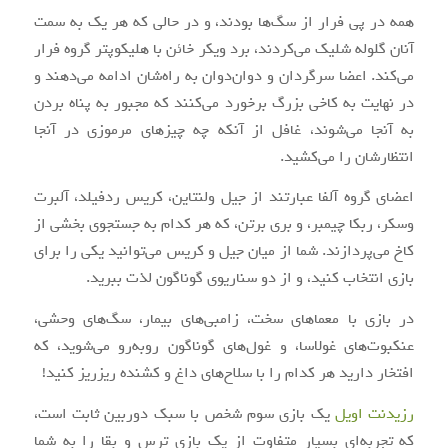
همه در پی فرار از سگ‌ها بودند، و در حالی که هر یک به سمت
آنان گلوله شلیک می‌کردند، برد ویکر خائن با هلیکوپتر گروه فرار
می‌کند. اعضا سرگردان و دوان‌دوان به راه‌شان ادامه می‌دهند و
در نهایت به کاخی بزرگ برخورد می‌کنند که مجبور به پناه بردن
به آنجا می‌شوند، غافل از آنکه چه چیزهای مرموزی در آنجا
انتظارشان را می‌کشید.
اعضای گروه آلفا عبارتند از جیل ولنتاین، کریس ردفیلد، آلبرت
وسکر، ربکا چیمبر، و بری برتن، که هر کدام به جستجوی بخشی از
کاخ می‌پردازند. شما از میان جیل و کریس می‌توانید یکی را برای
بازی انتخاب کنید، و از دو سناریوی گوناگون لذت ببرید.
در بازی با معماهای سخت، زامبی‌های بیمار، سگ‌های وحشی،
عنکبوت‌های غولاسا، و غول‌های گوناگون روبه‌رو می‌شوید، که
افتخار دارید هر کدام را با سلاح‌های داغ و کشنده ریزریز کنید!
رزیدنت اویل
یک بازی سوم شخص با سبک دوربین ثابت است،
که تجربه‌ای بسیار متفاوت از یک بازی ترس و بقا را به شما