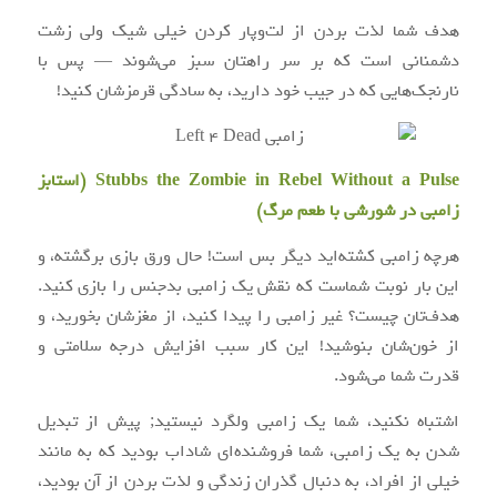
هدف شما لذت بردن از لت‌وپار کردن خیلی شیک ولی زشت
دشمنانی است که بر سر راهتان سبز می‌شوند — پس با
نارنجک‌هایی که در جیب خود دارید، به سادگی قرمزشان کنید!
Stubbs the Zombie in Rebel Without a Pulse (استابز
زامبی در شورشی با طعم مرگ)
هرچه زامبی کشته‌اید دیگر بس است! حال ورق بازی برگشته، و
این بار نوبت شماست که نقش یک زامبی بدجنس را بازی کنید.
هدف‌تان چیست؟ غیر زامبی را پیدا کنید، از مغزشان بخورید، و
از خون‌شان بنوشید! این کار سبب افزایش درجه سلامتی و
قدرت شما می‌شود.
اشتباه نکنید، شما یک زامبی ولگرد نیستید; پیش از تبدیل
شدن به یک زامبی، شما فروشنده‌ای شاداب بودید که به مانند
خیلی از افراد، به دنبال گذران زندگی و لذت بردن از آن بودید،