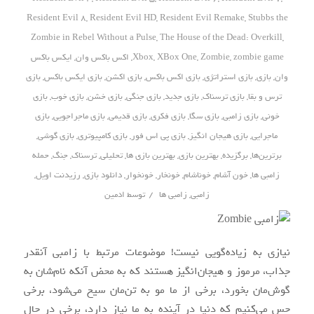
Resident Evil 8
,
Resident Evil HD
,
Resident Evil Remake
,
Stubbs the
Zombie in Rebel Without a Pulse
,
The House of the Dead: Overkill
,
zombie game
,
Zombie
,
XBox One
,
Xbox
,
اکس باکس وان
,
ایکس باکس
وان
,
بازی
,
بازی استراتژی
,
بازی اکس باکس
,
بازی اکشن
,
بازی ایکس باکس
,
بازی
ترس و بقا
,
بازی ترسناک
,
بازی جدید
,
بازی جنگی
,
بازی خشن
,
بازی خوب
,
بازی
خونی
,
بازی زامبی
,
بازی سگا
,
بازی فکری
,
بازی قدیمی
,
بازی ماجراجویی
,
بازی
ماجرایی
,
بازی هیجان انگیز
,
بازی پی اس فور
,
بازی کامپیوتری
,
بازی گوشی
,
برترین‌ها
,
برگزیده
,
بهترین بازی
,
بهترین بازی ها
,
تحلیلی
,
ترسناک
,
جنگ
,
حمله
زامبی ها
,
خون آشام
,
خوناشام
,
خونخار
,
خونخوار
,
دانلود بازی
,
رزیدنت اویل
,
/
زامبی
,
زامبی ها
توسط
ادمین
نیازی به زیاده‌گویی نیست! موضوعات مرتبط با زامبی آنقدر
جذاب، مرموز و هیجان‌انگیز هستند که به محض آنکه نام‌شان به
گوش‌مان بخورد، برخی از ما مو به تن‌مان سیخ می‌شود، برخی
حس می‌کنیم که دنیا در آینده به ما نیاز دارد، برخی در حال