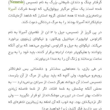
گرفتار چنگ و دندان شیطانی بزرگ به نام نمسیس (
Nemesis
)
شده است; یک سلاح مرگبار بیولوژیکی، که توسط شرکت
آمبرلا
برنامه‌ریزی شده تا همه اعضای گروه استارز که شاهد آزمایشات
جنایتکارانه آمبرلا بودند را به مرگ دردناکی دعوت کند.
در پی گریز از نمسیس، جیل با ۳ تن از نظامیان آمبرلا به نام
کارلوس اولیویرا، میخاییل ویکتور، و نیکولای زینووی برخورد
می‌کند. نیکولای به جیل و کارلوس توضیح می‌دهد که برای آنکه
بتوانند با هلیکوپتر نجات ارتباط برقرار کنند، باید خود را به برج
ساعت برسانند و زنگ آن را به صدا دربیاورند.
در طی بازی، با معماهایی سخت‌تر و دشمنانی بس خطرناکتر
روبه‌رو می‌شوید، ولی آنچه که باید بیش از مرگ از آن بترسد،
نمسیس است; آن دیوانه، هرگز دست از سرتان برنمی‌دارد — به
محض آنکه چشمش به شما افتاد، اگر از شما فاصله زیادی
داشت، بهتر است در تیررس موشک‌انداز او قرار نگیرید — ولی
اگر نزدیک‌تان بود، چه خوب که آن لحظه به زیباترین خاطره‌ای که
در سر دارید فکر کنید، زیرا خواهید مرد!