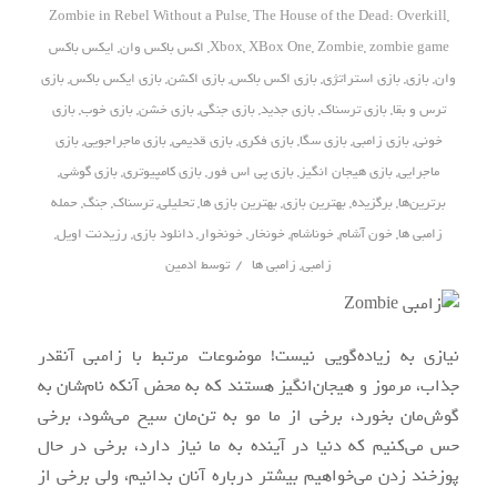
Zombie in Rebel Without a Pulse
,
The House of the Dead: Overkill
,
zombie game
,
Zombie
,
XBox One
,
Xbox
,
اکس باکس وان
,
ایکس باکس
وان
,
بازی
,
بازی استراتژی
,
بازی اکس باکس
,
بازی اکشن
,
بازی ایکس باکس
,
بازی
ترس و بقا
,
بازی ترسناک
,
بازی جدید
,
بازی جنگی
,
بازی خشن
,
بازی خوب
,
بازی
خونی
,
بازی زامبی
,
بازی سگا
,
بازی فکری
,
بازی قدیمی
,
بازی ماجراجویی
,
بازی
ماجرایی
,
بازی هیجان انگیز
,
بازی پی اس فور
,
بازی کامپیوتری
,
بازی گوشی
,
برترین‌ها
,
برگزیده
,
بهترین بازی
,
بهترین بازی ها
,
تحلیلی
,
ترسناک
,
جنگ
,
حمله
زامبی ها
,
خون آشام
,
خوناشام
,
خونخار
,
خونخوار
,
دانلود بازی
,
رزیدنت اویل
,
/
زامبی
,
زامبی ها
توسط
ادمین
نیازی به زیاده‌گویی نیست! موضوعات مرتبط با زامبی آنقدر
جذاب، مرموز و هیجان‌انگیز هستند که به محض آنکه نام‌شان به
گوش‌مان بخورد، برخی از ما مو به تن‌مان سیخ می‌شود، برخی
حس می‌کنیم که دنیا در آینده به ما نیاز دارد، برخی در حال
پوزخند زدن می‌خواهیم بیشتر درباره آنان بدانیم، ولی برخی از