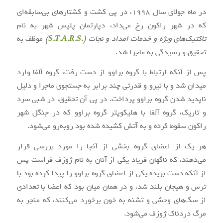
در ماه جولای سال ۱۹۹۸، در پی کشت و کشتارهای بی‌سابقه‌ای
که در شهر راکون رخ می‌داد، دپارتمان پلیس شهر به نام
تاکتیک‌های ویژه و خدمات امداد و نجات (
.S.T.A.R.S
)
موظف به
تحقیق و رسیدگی به ماجرا شد.
پس از آنکه ارتباط با گروه براوو از دست رفت، گروه آلفا وارد
میدان شد و با نیرو و قدرتی چند برابر به جستجوی ماجرا و دلیل
ناپدید شدن گروه براوو پرداخت. در پی آن تحقیق، در شبی سرد
و تاریک، گروه آلفا با هلیکوپتر گروه براوو که در جنگل شهر
راکون سقوط کرده و به آتش کشیده شده بود روبه‌رو می‌شود.
هر یک از اعضای گروه بخشی از آنجا را مورد بررسی قرار
می‌دهند، که ناگهان فریاد یکی از آنان به نام ژوزف فراست پس
از آنکه دست بریده یکی از اعضای گروه براوو را پیدا کرده بود با
ترس و هیجان بلند شد، و در همان میان بود که اعضا با تعدادی
از سگ‌های وحشی و تشنه به خون برخورد می‌کنند، که منجر به
مرگ دردناک ژوزف می‌شود.