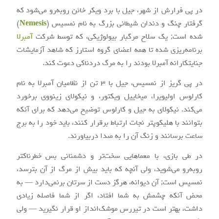
در پی فرارش از شهر، جیل با برد ویکر خائن روبه‌رو می‌شود که
گرفتار چنگ و دندان شیطانی بزرگ به نام نمسیس (
Nemesis
)
شده است; یک سلاح مرگبار بیولوژیکی، که توسط شرکت
آمبرلا
برنامه‌ریزی شده تا همه اعضای گروه استارز که شاهد آزمایشات
جنایتکارانه آمبرلا بودند را به مرگ دردناکی دعوت کند.
در پی گریز از نمسیس، جیل با ۳ تن از نظامیان آمبرلا به نام
کارلوس اولیویرا، میخاییل ویکتور، و نیکولای زینووی برخورد
می‌کند. نیکولای به جیل و کارلوس توضیح می‌دهد که برای آنکه
بتوانند با هلیکوپتر نجات ارتباط برقرار کنند، باید خود را به برج
ساعت برسانند و زنگ آن را به صدا دربیاورند.
در طی بازی، با معماهایی سخت‌تر و دشمنانی بس خطرناکتر
روبه‌رو می‌شوید، ولی آنچه که باید بیش از مرگ از آن بترسد،
نمسیس است; آن دیوانه، هرگز دست از سرتان برنمی‌دارد — به
محض آنکه چشمش به شما افتاد، اگر از شما فاصله زیادی
داشت، بهتر است در تیررس موشک‌انداز او قرار نگیرید — ولی