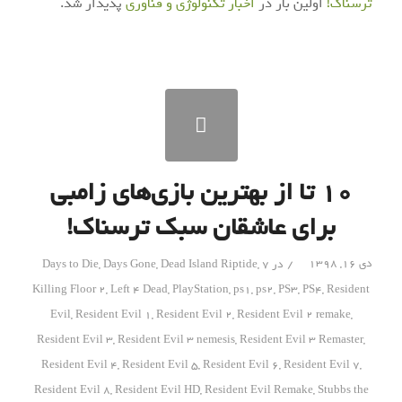
ترسناک!
اولین بار در
اخبار تکنولوژی و فناوری
پدیدار شد.
۱۰ تا از بهترین بازی‌های زامبی
برای عاشقان سبک ترسناک!
/
دی ۱۶, ۱۳۹۸
در
7 Days to Die
,
Dead Island Riptide
,
Days Gone
,
Killing Floor 2
,
Left 4 Dead
,
PlayStation
,
ps1
,
ps2
,
PS3
,
PS4
,
Resident
Evil
,
Resident Evil 1
,
Resident Evil 2
,
Resident Evil 2 remake
,
Resident Evil 3
,
Resident Evil 3 nemesis
,
Resident Evil 3 Remaster
,
Resident Evil 4
,
Resident Evil 5
,
Resident Evil 6
,
Resident Evil 7
,
Resident Evil 8
,
Resident Evil HD
,
Resident Evil Remake
,
Stubbs the