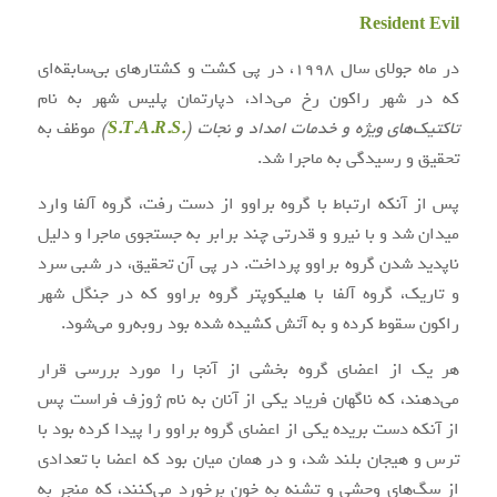
Resident Evil
در ماه جولای سال ۱۹۹۸، در پی کشت و کشتارهای بی‌سابقه‌ای
که در شهر راکون رخ می‌داد، دپارتمان پلیس شهر به نام
تاکتیک‌های ویژه و خدمات امداد و نجات (
.S.T.A.R.S
)
موظف به
تحقیق و رسیدگی به ماجرا شد.
پس از آنکه ارتباط با گروه براوو از دست رفت، گروه آلفا وارد
میدان شد و با نیرو و قدرتی چند برابر به جستجوی ماجرا و دلیل
ناپدید شدن گروه براوو پرداخت. در پی آن تحقیق، در شبی سرد
و تاریک، گروه آلفا با هلیکوپتر گروه براوو که در جنگل شهر
راکون سقوط کرده و به آتش کشیده شده بود روبه‌رو می‌شود.
هر یک از اعضای گروه بخشی از آنجا را مورد بررسی قرار
می‌دهند، که ناگهان فریاد یکی از آنان به نام ژوزف فراست پس
از آنکه دست بریده یکی از اعضای گروه براوو را پیدا کرده بود با
ترس و هیجان بلند شد، و در همان میان بود که اعضا با تعدادی
از سگ‌های وحشی و تشنه به خون برخورد می‌کنند، که منجر به