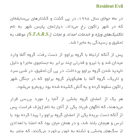
Resident Evil
در ماه جولای سال ۱۹۹۸، در پی کشت و کشتارهای بی‌سابقه‌ای
که در شهر راکون رخ می‌داد، دپارتمان پلیس شهر به نام
تاکتیک‌های ویژه و خدمات امداد و نجات (
.S.T.A.R.S
)
موظف به
تحقیق و رسیدگی به ماجرا شد.
پس از آنکه ارتباط با گروه براوو از دست رفت، گروه آلفا وارد
میدان شد و با نیرو و قدرتی چند برابر به جستجوی ماجرا و دلیل
ناپدید شدن گروه براوو پرداخت. در پی آن تحقیق، در شبی سرد
و تاریک، گروه آلفا با هلیکوپتر گروه براوو که در جنگل شهر
راکون سقوط کرده و به آتش کشیده شده بود روبه‌رو می‌شود.
هر یک از اعضای گروه بخشی از آنجا را مورد بررسی قرار
می‌دهند، که ناگهان فریاد یکی از آنان به نام ژوزف فراست پس
از آنکه دست بریده یکی از اعضای گروه براوو را پیدا کرده بود با
ترس و هیجان بلند شد، و در همان میان بود که اعضا با تعدادی
از سگ‌های وحشی و تشنه به خون برخورد می‌کنند، که منجر به