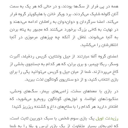
همه در پی فرار از سگ‌ها بودند، و در حالی که هر یک به سمت
آنان گلوله شلیک می‌کردند، برد ویکر خائن با هلیکوپتر گروه فرار
می‌کند. اعضا سرگردان و دوان‌دوان به راه‌شان ادامه می‌دهند و
در نهایت به کاخی بزرگ برخورد می‌کنند که مجبور به پناه بردن
به آنجا می‌شوند، غافل از آنکه چه چیزهای مرموزی در آنجا
انتظارشان را می‌کشید.
اعضای گروه آلفا عبارتند از جیل ولنتاین، کریس ردفیلد، آلبرت
وسکر، ربکا چیمبر، و بری برتن، که هر کدام به جستجوی بخشی از
کاخ می‌پردازند. شما از میان جیل و کریس می‌توانید یکی را برای
بازی انتخاب کنید، و از دو سناریوی گوناگون لذت ببرید.
در بازی با معماهای سخت، زامبی‌های بیمار، سگ‌های وحشی،
عنکبوت‌های غولاسا، و غول‌های گوناگون روبه‌رو می‌شوید، که
افتخار دارید هر کدام را با سلاح‌های داغ و کشنده ریزریز کنید!
رزیدنت اویل
یک بازی سوم شخص با سبک دوربین ثابت است،
که تجربه‌ای بسیار متفاوت از یک بازی ترس و بقا را به شما