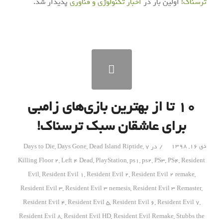
ترسناک!
اولین بار در
اخبار تکنولوژی و فناوری
پدیدار شد.
۱۰ تا از بهترین بازی‌های زامبی
برای عاشقان سبک ترسناک!
/
دی ۱۶, ۱۳۹۸
در
7 Days to Die
,
Dead Island Riptide
,
Days Gone
,
Killing Floor 2
,
Left 4 Dead
,
PlayStation
,
ps1
,
ps2
,
PS3
,
PS4
,
Resident
Evil
,
Resident Evil 1
,
Resident Evil 2
,
Resident Evil 2 remake
,
Resident Evil 3
,
Resident Evil 3 nemesis
,
Resident Evil 3 Remaster
,
Resident Evil 4
,
Resident Evil 5
,
Resident Evil 6
,
Resident Evil 7
,
Resident Evil 8
,
Resident Evil HD
,
Resident Evil Remake
,
Stubbs the