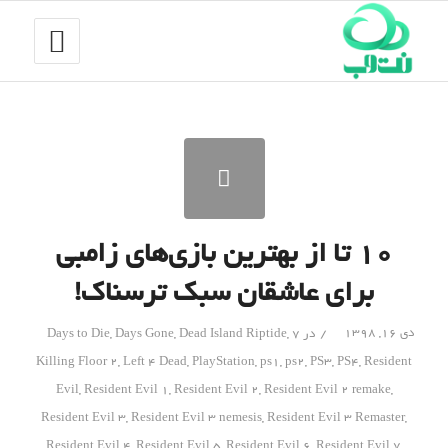
۱۰ تا از بهترین بازی‌های زامبی
برای عاشقان سبک ترسناک!
/
دی ۱۶, ۱۳۹۸
در
7 Days to Die
,
Dead Island Riptide
,
Days Gone
,
Killing Floor 2
,
Left 4 Dead
,
PlayStation
,
ps1
,
ps2
,
PS3
,
PS4
,
Resident
Evil
,
Resident Evil 1
,
Resident Evil 2
,
Resident Evil 2 remake
,
Resident Evil 3
,
Resident Evil 3 nemesis
,
Resident Evil 3 Remaster
,
Resident Evil 4
,
Resident Evil 5
,
Resident Evil 6
,
Resident Evil 7
,