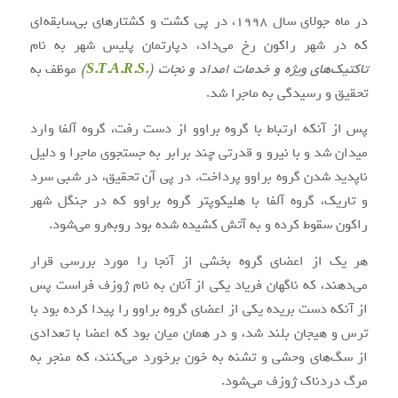
در ماه جولای سال ۱۹۹۸، در پی کشت و کشتارهای بی‌سابقه‌ای
که در شهر راکون رخ می‌داد، دپارتمان پلیس شهر به نام
تاکتیک‌های ویژه و خدمات امداد و نجات (
.S.T.A.R.S
)
موظف به
تحقیق و رسیدگی به ماجرا شد.
پس از آنکه ارتباط با گروه براوو از دست رفت، گروه آلفا وارد
میدان شد و با نیرو و قدرتی چند برابر به جستجوی ماجرا و دلیل
ناپدید شدن گروه براوو پرداخت. در پی آن تحقیق، در شبی سرد
و تاریک، گروه آلفا با هلیکوپتر گروه براوو که در جنگل شهر
راکون سقوط کرده و به آتش کشیده شده بود روبه‌رو می‌شود.
هر یک از اعضای گروه بخشی از آنجا را مورد بررسی قرار
می‌دهند، که ناگهان فریاد یکی از آنان به نام ژوزف فراست پس
از آنکه دست بریده یکی از اعضای گروه براوو را پیدا کرده بود با
ترس و هیجان بلند شد، و در همان میان بود که اعضا با تعدادی
از سگ‌های وحشی و تشنه به خون برخورد می‌کنند، که منجر به
مرگ دردناک ژوزف می‌شود.