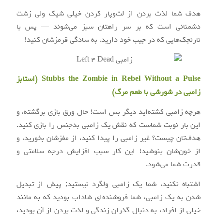
هدف شما لذت بردن از لت‌وپار کردن خیلی شیک ولی زشت
دشمنانی است که بر سر راهتان سبز می‌شوند — پس با
نارنجک‌هایی که در جیب خود دارید، به سادگی قرمزشان کنید!
Stubbs the Zombie in Rebel Without a Pulse (استابز
زامبی در شورشی با طعم مرگ)
هرچه زامبی کشته‌اید دیگر بس است! حال ورق بازی برگشته، و
این بار نوبت شماست که نقش یک زامبی بدجنس را بازی کنید.
هدف‌تان چیست؟ غیر زامبی را پیدا کنید، از مغزشان بخورید، و
از خون‌شان بنوشید! این کار سبب افزایش درجه سلامتی و
قدرت شما می‌شود.
اشتباه نکنید، شما یک زامبی ولگرد نیستید; پیش از تبدیل
شدن به یک زامبی، شما فروشنده‌ای شاداب بودید که به مانند
خیلی از افراد، به دنبال گذران زندگی و لذت بردن از آن بودید،