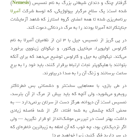
گرفتار چنگ و دندان شیطانی بزرگ به نام نمسیس (
Nemesis
)
شده است; یک سلاح مرگبار بیولوژیکی، که توسط شرکت
آمبرلا
برنامه‌ریزی شده تا همه اعضای گروه استارز که شاهد آزمایشات
جنایتکارانه آمبرلا بودند را به مرگ دردناکی دعوت کند.
در پی گریز از نمسیس، جیل با ۳ تن از نظامیان آمبرلا به نام
کارلوس اولیویرا، میخاییل ویکتور، و نیکولای زینووی برخورد
می‌کند. نیکولای به جیل و کارلوس توضیح می‌دهد که برای آنکه
بتوانند با هلیکوپتر نجات ارتباط برقرار کنند، باید خود را به برج
ساعت برسانند و زنگ آن را به صدا دربیاورند.
در طی بازی، با معماهایی سخت‌تر و دشمنانی بس خطرناکتر
روبه‌رو می‌شوید، ولی آنچه که باید بیش از مرگ از آن بترسد،
نمسیس است; آن دیوانه، هرگز دست از سرتان برنمی‌دارد — به
محض آنکه چشمش به شما افتاد، اگر از شما فاصله زیادی
داشت، بهتر است در تیررس موشک‌انداز او قرار نگیرید — ولی
اگر نزدیک‌تان بود، چه خوب که آن لحظه به زیباترین خاطره‌ای که
در سر دارید فکر کنید، زیرا خواهید مرد!