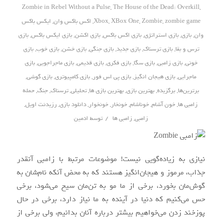
Zombie in Rebel Without a Pulse
,
The House of the Dead: Overkill
,
zombie game
,
Zombie
,
XBox One
,
Xbox
,
اکس باکس وان
,
ایکس باکس
وان
,
بازی
,
بازی استراتژی
,
بازی اکس باکس
,
بازی اکشن
,
بازی ایکس باکس
,
بازی
ترس و بقا
,
بازی ترسناک
,
بازی جدید
,
بازی جنگی
,
بازی خشن
,
بازی خوب
,
بازی
خونی
,
بازی زامبی
,
بازی سگا
,
بازی فکری
,
بازی قدیمی
,
بازی ماجراجویی
,
بازی
ماجرایی
,
بازی هیجان انگیز
,
بازی پی اس فور
,
بازی کامپیوتری
,
بازی گوشی
,
برترین‌ها
,
برگزیده
,
بهترین بازی
,
بهترین بازی ها
,
تحلیلی
,
ترسناک
,
جنگ
,
حمله
زامبی ها
,
خون آشام
,
خوناشام
,
خونخار
,
خونخوار
,
دانلود بازی
,
رزیدنت اویل
,
/
زامبی
,
زامبی ها
توسط
ادمین
نیازی به زیاده‌گویی نیست! موضوعات مرتبط با زامبی آنقدر
جذاب، مرموز و هیجان‌انگیز هستند که به محض آنکه نام‌شان به
گوش‌مان بخورد، برخی از ما مو به تن‌مان سیخ می‌شود، برخی
حس می‌کنیم که دنیا در آینده به ما نیاز دارد، برخی در حال
پوزخند زدن می‌خواهیم بیشتر درباره آنان بدانیم، ولی برخی از