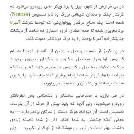
در پی فرارش از شهر، جیل با برد ویکر خائن روبه‌رو می‌شود که
گرفتار چنگ و دندان شیطانی بزرگ به نام نمسیس (
Nemesis
)
شده است; یک سلاح مرگبار بیولوژیکی، که توسط شرکت
آمبرلا
برنامه‌ریزی شده تا همه اعضای گروه استارز که شاهد آزمایشات
جنایتکارانه آمبرلا بودند را به مرگ دردناکی دعوت کند.
در پی گریز از نمسیس، جیل با ۳ تن از نظامیان آمبرلا به نام
کارلوس اولیویرا، میخاییل ویکتور، و نیکولای زینووی برخورد
می‌کند. نیکولای به جیل و کارلوس توضیح می‌دهد که برای آنکه
بتوانند با هلیکوپتر نجات ارتباط برقرار کنند، باید خود را به برج
ساعت برسانند و زنگ آن را به صدا دربیاورند.
در طی بازی، با معماهایی سخت‌تر و دشمنانی بس خطرناکتر
روبه‌رو می‌شوید، ولی آنچه که باید بیش از مرگ از آن بترسد،
نمسیس است; آن دیوانه، هرگز دست از سرتان برنمی‌دارد — به
محض آنکه چشمش به شما افتاد، اگر از شما فاصله زیادی
داشت، بهتر است در تیررس موشک‌انداز او قرار نگیرید — ولی